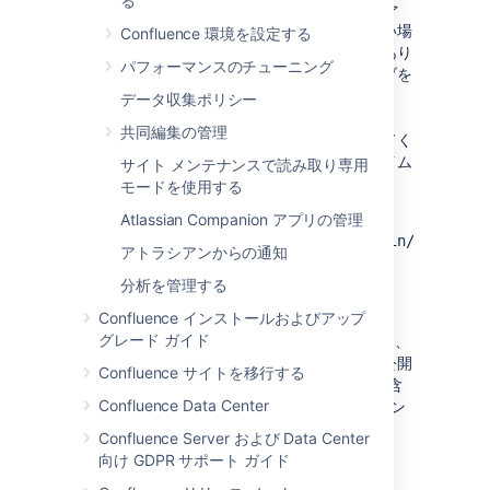
る
午後 4 時に削除されて、エクスポートしたファ
イルも削除されるため、サイトの規模が大きい場
Confluence 環境を設定する
合はこのジョブを一時的に無効にする必要があり
パフォーマンスのチューニング
ます。エクスポートが完了したら、このジョブを
再度有効にする必要があります。
データ収集ポリシー
タイムアウト エラーが繰り返し発生する場合、
共同編集の管理
サーバーから直接エクスポートを作成してみてく
ださい。これにより、処理速度が増加し、タイム
サイト メンテナンスで読み取り専用
アウトを防止できます。
モードを使用する
たとえば、URL:
Atlassian Companion アプリの管理
http://localhost:8090/confluence/admin/backup.a
アトラシアンからの通知
をサーバーから直接使用します。
分析を管理する
エクスポートに含まれるもの
Confluence インストールおよびアップ
グレード ガイド
このサイト エクスポートにはスペース (ページ、
ブログ、コメント、添付ファイル、および未公開
Confluence サイトを移行する
の変更を含む)、ユーザー、およびグループが含
Confluence Data Center
まれます。サイトに必要なものすべて (アドオン
を除く)。
Confluence Server および Data Center
向け GDPR サポート ガイド