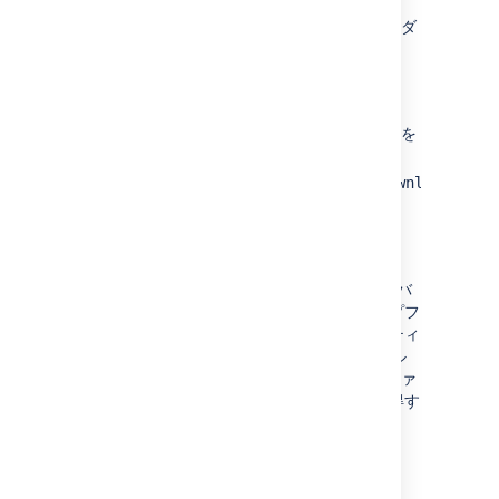
Confluence 内からのバックアップ ファイルのダ
ウンロードを有効にするには:
Confluence を停止します。
<confluence-
ファイルを
home>\confluence.cfg.xml
編集します。
を
admin.ui.allow.manual.backup.download
に変更します。
true
Confluence を再起動します。
上記の設定プロパティの値が 'true' の場合、
Confluence 管理コンソールを介してサイトのバ
ックアップを手動で実行した後、バックアップフ
ァイルをダウンロードできます。このプロパティ
の値が 'false' またはプロパティが設定ファイル
に存在しない場合、 Confluence サーバーのファ
イルシステムからバックアップファイルを取得す
る必要があります。既定では、値は 'false' で
す。