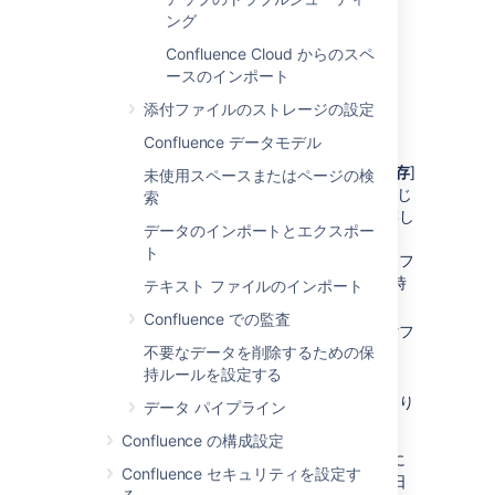
ング
サイトの XML エクスポートを作成するには、
Confluence Cloud からのスペ
Go to
ースのインポート
Administration
>
General
添付ファイルのストレージの設定
Configuration
Confluence データモデル
>
Backup & Restore
.
[
backups ディレクトリにもコピーを保存
]
未使用スペースまたはページの検
を選択し、Confluence の
backups
と同じ
索
フォルダにバックアップのコピーを保存し
データのインポートとエクスポー
ます。
ト
バックアップをアーカイブしない場合、フ
ァイルをダウンロードできますが、24 時
テキスト ファイルのインポート
間後にサーバーから削除されます。
Confluence での監査
[
添付ファイルを含める
] を選択し、添付フ
不要なデータを削除するための保
ァイルをバックアップに含めます。
持ルールを設定する
[
エクスポート
] を選択します。
このプロセスには時間がかかる場合があり
データ パイプライン
ます。
Confluence の構成設定
一時ディレクトリを消去
スケジュール ジョブ
に
Confluence セキュリティを設定す
よって
ディレクトリのコンテンツが毎日
/temp