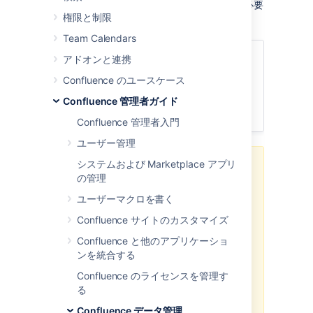
これを実行するには、
システム管理者権限
が必要
権限と制限
です。
Team Calendars
関連ページ
アドオンと連携
Confluence のユースケース
サイトを復元する
バックアップの設定
Confluence 管理者ガイド
本番環境バックアップ ストラテジー
Confluence 管理者入門
ユーザー管理
システムおよび Marketplace アプリ
参考情報
の管理
主要なバックアップ方法として
ユーザーマクロを書く
XML サイト バックアップに依存
することはお勧めしません。代
Confluence サイトのカスタマイズ
わりに、データベース、インス
Confluence と他のアプリケーショ
トールおよびホーム ディレクト
ンを統合する
リを定期的に手動でバックアッ
プすることをおすすめします。
Confluence のライセンスを管理す
詳細は、「
る
本番環境のバックアップ戦略
」
Confluence データ管理