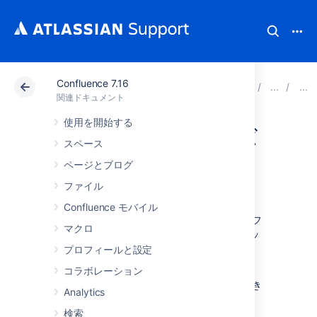
Confluence 7.16
アトラシアン サポート
関連ドキュメント
Confluenc
関連ドキュメント
使用を開始する
サイトを手動でバ
スペース
ックアップする
ページとブログ
ファイル
Confluence モバイル
Confluence では、毎日一定の時間にサイトのフ
マクロ
ル エクスポートを実行し、データのバックアッ
プを自動で作成できます。
プロフィールと設定
サイトのフル エクスポートを実行することで、
コラボレーション
Confluence をいつでも手動でバックアップでき
Analytics
ます。
検索