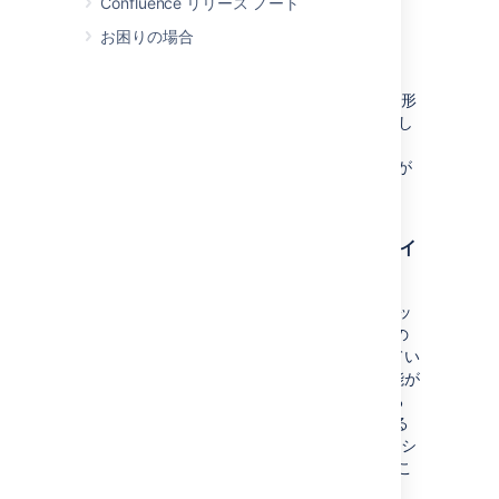
サイト エクスポート ファ
Confluence リリース ノート
イルを取得する
お困りの場合
Confluence は、
<home-
ディレクトリに、zip 形
directory>/backups>
式の XML ファイルとしてバックアップを作成し
ます。このファイルを取得するには、
Confluence サーバー自体にアクセスする必要が
あります。
Confluence 内からのエクスポート ファイ
ルのダウンロードを許可する
デフォルトでは、Confluence 内からバックアッ
プ ファイルを取得することはできません。この
機能は、セキュリティ上の理由で無効化されてい
ますが、有効化することもできます。この機能が
有効である場合、バックアップ処理が終了する
と、バックアップ ファイルをダウンロードする
ように Confluence から要求されます。アトラシ
アンは、本番環境ではこの機能を
無効
にするこ
とを推奨します。