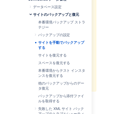
を参照してください。
Marketplace アプリとユーザー
データベース設定
がインストールしたアプリは
サイトのバックアップと復元
XML エクスポートに含まれませ
ん。新しい Confluence サイト
本番環境バックアップ ストラ
にサイト エクスポート ファイル
テジー
をインポートしたあと、
バックアップの設定
Confluence にバンドルされてい
ないすべてのアプリをすべて再
サイトを手動でバックアップ
インストールする必要がありま
する
す (
テーブルは手動
plugindata
サイトを復元する
バックアップではバックアップ
されません)。
スペースを復元する
以前のバージョンの Confluence
本番環境からテスト インスタ
にサイト エクスポートの XMLフ
ンスを復元する
ァイルをインポートすることは
他のバックアップからのデー
できません。
タ復元
バックアップから添付ファイ
ルを取得する
サイト エクスポート ファ
失敗した XML サイト バック
イルを作成する
アップのトラブルシューティ