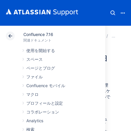
Confluence 7.16
アトラシアン サポート
関連ドキュメント
Confluenc
Co
関連ドキュメント
使用を開始する
スケジュール ジョ
スペース
ブ
ページとブログ
ファイル
管理コンソールでは、Confluence の様々な管理
Confluence モバイル
ジョブを、決まった間隔で実行されるようにスケ
マクロ
ジュールすることができます。スケジュルールで
きるジョブの種類は以下のとおりです。
プロフィールと設定
コラボレーション
Confluence サイト バックアップ
Confluence の一時ファイルとキャッシュ
Analytics
をクリアするストレージの最適化ジョブ
検索