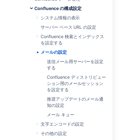
Confluence の構成設定
Get admin latest config mailServer
システム情報の表示
Configuring the Mail Server to Use Gmail
サーバー ベース URL の設定
Configuring SMTP
Confluence 検索とインデックス
Delete admin latest config mailServer
を設定する
メールの設定
Configuring your Mail Server
送信メール用サーバーを設定
Configuring the Mail Server to Use Yahoo!
する
Creating issues and comments from email
Confluence ディストリビュー
ション用のメールセッション
Creating issues and comments from email
を設定する
How to Configure Mail handler for a Sub-
推奨アップデートのメール通
directory in Outlook/Gmail
知の設定
メール キュー
文字エンコードの設定
その他の設定
Powered by
Confluence
and
Scroll Viewport
.