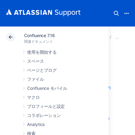
Confluence 7.16
アトラシアン サポート
関連ドキュメント
Confluenc
Co
関連ドキュメント
使用を開始する
メールの設定
スペース
ページとブログ
ファイル
送信メール用サーバーを設定する
Confluence ディストリビューション用の
Confluence モバイル
メールセッションを設定する
マクロ
推奨アップデートのメール通知の設定
プロフィールと設定
メール キュー
コラボレーション
メール テンプレートをカスタマイズする
Analytics
検索