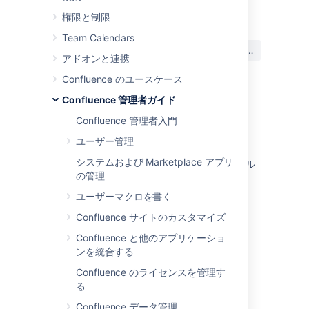
最終更新日: 2022 年 1 月 31 日
権限と制限
Team Calendars
この内容はお役に立ちました
はい
いいえ
か?
アドオンと連携
Confluence のユースケース
Confluence 管理者ガイド
このセクションの項目
Confluence 管理者入門
送信メール用サーバーを設定する
ユーザー管理
システムおよび Marketplace アプリ
Confluence ディストリビューション用のメール
の管理
セッションを設定する
ユーザーマクロを書く
推奨アップデートのメール通知の設定
Confluence サイトのカスタマイズ
メール キュー
Confluence と他のアプリケーショ
ンを統合する
Confluence のライセンスを管理す
関連コンテンツ
る
Put admin latest config mailServer
Confluence データ管理