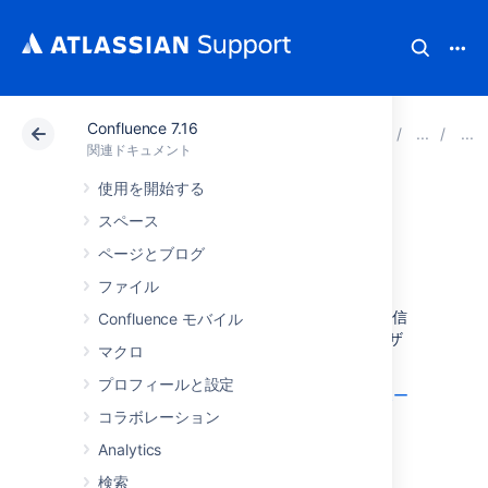
Confluence 7.16
アトラシアン サポート
関連ドキュメント
Confluenc
関連ドキュメント
使用を開始する
送信メール用サー
スペース
バーを設定する
ページとブログ
ファイル
Confluence サーバーがメール メッセージを送信
Confluence モバイル
する設定を行うことにより、Confluence ユーザ
マクロ
ーは次のことが実行できます。
プロフィールと設定
メール送信による通知や日々の更新レポー
コラボレーション
トを受信する
。
Analytics
メールを通じてページを送信する
。
検索