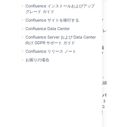
Confluence インストールおよびアップ
既定は
${fullname}
グレード ガイド
です。
(Confluence)
したがって、Joe Bloggs がウォッ
Confluence サイトを移行する
チしているページに変更を加え、
Confluence Data Center
Confluence サイトの "差出人アドレ
ス" が
confluence-
Confluence Server および Data Center
administrator@example-
向け GDPR サポート ガイド
と設定されている場
company.com
Confluence リリース ノート
合、彼のメール通知の "差出人" フ
ィールドは
Joe Bloggs
お困りの場合
(Confluence) <confluence-
administrator@example-
のようになります。
company.com>
件名プレフィックス
：件名行の先頭
に表示する文字列を入力します。
ホスト名、ポート、
ユーザー名
、および
パ
スワード
詳細を入力します。SMTP ホスト
が Transport Layer Security（TLS）プロ
トコルを使用している場合は、
TLS を使
用
を選択します。
または