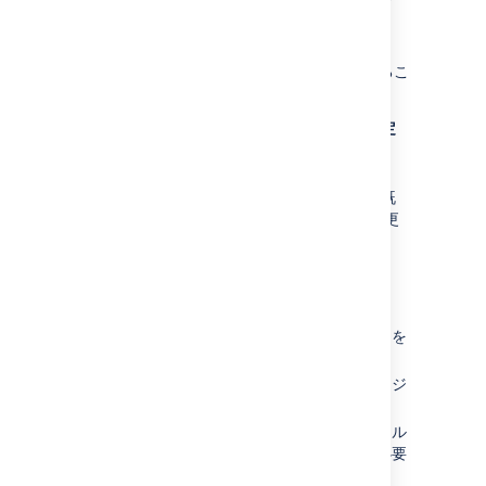
ッシュ
をクリックします。「
メール キュー
」を参照してください。
ユーザーは、次の要領で、通知が機能しているこ
とをテストできます。
ユーザー プロファイルに移動して（
設定
リンクを使用）、メール設定を編集しま
す。
メール通知
を参照してください。
自分の操作を通知
を有効化します。（既
定では、Confluence は本人が行った変更
の通知を送信しません。）
通知を取得したいページに移動します。
ページの右上にある
ウォッチ
を選択しま
す。「
ページ、スペース、ブログのウォッチ
」を
参照してください。
ページを編集し、変更を加えたら、ページ
を保存します。
メールの受信トレイを確認します。メール
メッセージが届くまで、しばらく待つ必要
がある場合があります。