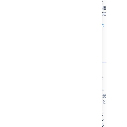
アプリケーション サーバーで設定したメ
ール セッションの
JNDI ロケーション
を指
定します。JNDI メール セッションを設定
する方法の詳細については、「
Confluence ディストリビューション用の
メール セッション設定
」を参照してください。
メール設定のテスト
Confluence 管理者は、次の要領で、メール サー
バーをテストできます。
上記のようにメール サーバーを設定しま
す。
テスト メールの送信
をクリックし、サー
バーが動作していることを確認します。受
信トレイにテストメールが届いていること
を確認します。
メール キューをフラッシュして、すぐに
メール メッセージを送信します。
メール
キュー
に移動して、
メール キューのフラ