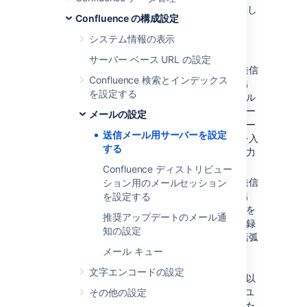
必要に応じて、以下のフィールドを編集し
Confluence の構成設定
ます。
システム情報の表示
名前
：既定では、これは単に
「SMTP サーバー」です。
サーバー ベース URL の設定
差出人住所
：このサーバーから発信
Confluence 検索とインデックス
されるメール メッセージの「差出
を設定する
人」フィールドに表示されるメール
アドレスを入力します。このフィー
メールの設定
ルドの入力は必須です。このフィー
送信メール用サーバーを設定
ルドには通常のメール アドレスを入
する
力する必要があります。変数を入力
することはできません。
Confluence ディストリビュー
差出人名前
：このサーバーから発信
ション用のメールセッション
されるメール メッセージの「差出
を設定する
人」フィールドに表示される名前を
推奨アップデートのメール通
入力します。これはユーザーが登録
知の設定
したメール アドレスの前に（角括弧
で囲んで）表示されるテキストで
メール キュー
す。
文字エンコードの設定
このフィールドが受け入れるのは以
下の変数で、該当の Confluence ユ
その他の設定
ーザーのプロファイルで定義された