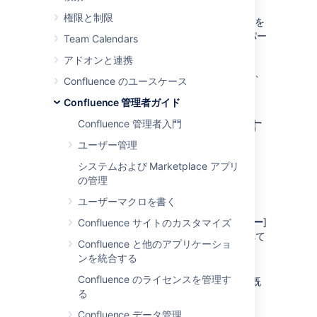
「差出人」フィールドに変更を行った
権限と制限
Confluence ユーザーの名前とメール アドレスを
含める設定を行うことにより、メール通知をパー
Team Calendars
ソナライズできます。
アドオンと連携
Confluence のメール サーバー設定を行うには、
Confluence のユースケース
システム管理者
権限が必要です。
Confluence 管理者ガイド
メール メッセージを送信す
Confluence 管理者入門
ユーザー管理
る Confluence 設定
システムおよび Marketplace アプリ
Confluence がメールを送信する設定を行うに
の管理
は、
ユーザーマクロを書く
[
管理
]
> [
一般設定
] > [
メール サーバー
]
Confluence サイトのカスタマイズ
に移動します。現在設定されているすべて
Confluence と他のアプリケーショ
の SMTP サーバーがリスト表示されま
ンを統合する
す。
Confluence のライセンスを管理す
新しい SMTP サーバーの追加
（または既
る
存のサーバーの
編集
）をクリックしま
す。
Confluence データ管理