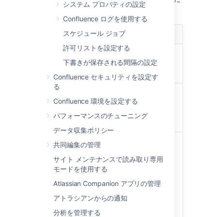
システム プロパティの設定
詳細を参照します。
Confluence ログを使用する
スケジュール ジョブ
変数
説明
許可リストを設定する
${fullname}
ユーザー
下書きが保存される間隔の設定
のフルネ
ーム。
Confluence セキュリティを設定す
る
${email}
ユーザー
Confluence 環境を設定する
のメール
アドレ
パフォーマンスのチューニング
ス。
データ収集ポリシー
${email.hostname}
ユーザー
共同編集の管理
のメール
サイト メンテナンスで読み取り専用
アドレス
モードを使用する
のドメイ
ン/ホスト
Atlassian Companion アプリの管理
名コンポ
アトラシアンからの通知
ーネン
ト。
分析を管理する