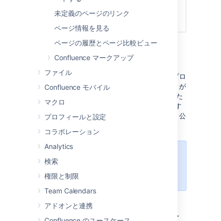
未定義のページのリンク
ページ情報を見る
ページの履歴とページ比較ビュー
下書きの編集の再開
Confluence マークアップ
ファイル
下書きは
最近作業したファイル
から、またはプロ
ファイルで
下書き
をクリックして見つけることが
Confluence モバイル
できます (プロファイルにはユーザーが作成した
マクロ
下書きのみ表示されます)。下書きをクリックす
ると直接エディターが開き、編集を続けたり、公
プロフィールと設定
開したりすることができます。
コラボレーション
Analytics
ページタイトルを入力しなかった場
検索
合、その下書きには '
無題
' という名
前が付けられます。
権限と制限
Team Calendars
アドオンと連携
未公開の変更が含まれるペ
Confluence のユースケース