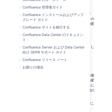
ージの編集を再開する
Confluence 管理者ガイド
既に公開されたページを編集する場合、ページ
Confluence インストールおよびアップ
ツリーまたは
最近作業したファイル
の下からその
グレード ガイド
ページを見つけることができます。「未公開の変
Confluence サイトを移行する
更」を示す菱形があるので、簡単に見つかりま
す。
Confluence Data Center のドキュメン
ト
ページを編集すると未公開の変更が表示されま
す。編集を続行して完了したら
公開
をクリックし
Confluence Server および Data Center
ます。
向け GDPR サポート ガイド
Confluence リリース ノート
未公開の変更を破棄する
お困りの場合
公開済みページを変更したあとに、ページの最後
に公開されたバージョンへ戻すことですべての変
更を破棄できます。これにより、最後の公開後に
ページを編集した、すべてのユーザーの未公開の
変更がすべて破棄されます。
最後に公開されたバージョンに戻す前に、次のこ
とを行う必要があります。