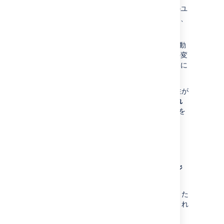
最後の公開以降にページを編集した他のユ
ーザーを確認します。彼らのアバターは、
エディターの一番上に表示されます。
エディターで、
> [
変更を表示
] へ移動
し、最後の公開以降に行われたすべての変
更を確認します。変更は個々のユーザーに
は属しません。
ほかのユーザーの変更を誤って破棄する可能性が
ないことを確認したら、
> [
最後に公開され
たバージョンに戻す
] へ移動してすべての変更を
破棄します。
下書きを削除する
下書きを削除するには、
> [
未公開のページ
を削除する
] へ移動します。
下書きは公開されたことがないため、ページまた
はブログ投稿記事全体が削除されます。破棄され
た下書きはゴミ箱には送られません。