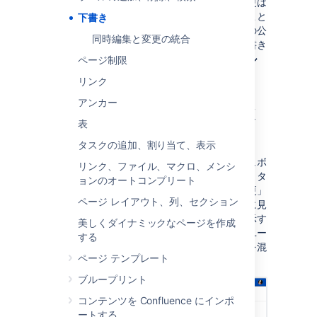
クします。これにより、エディター内での変更は
公開されずに保存され、いつでも戻ってくること
下書き
ができます。エディターを閉じると、ページの公
同時編集と変更の統合
開されたバージョンに戻ります。または、下書き
で作業している場合は、
最近作業したファイル
ページ制限
リストに戻ります。
リンク
アンカー
下書きと未公開の変更を検
表
索する
タスクの追加、割り当て、表示
未公開の変更がある下書きやページはダッシュボ
リンク、ファイル、マクロ、メンシ
ードの
最近作業したファイル
に表示されます。タ
ョンのオートコンプリート
イトルの隣に「下書き」または「未公開の変更」
ページ レイアウト、列、セクション
を示す菱形が表示されるため、これらを簡単に見
分けることができます。「未公開の変更」を示す
美しくダイナミックなページを作成
菱形は、下書きまたは未公開の変更を行ったユー
する
ザーにのみ表示されるため、他のビューアーを混
ページ テンプレート
乱させる心配はありません。
ブループリント
コンテンツを Confluence にインポ
ートする