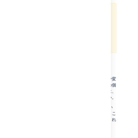
Confluence の下書きは共有されま
す。つまり、他のメンバーも下書き
で作業をすることができます。他の
人が作業中の下書きを削除すると、
彼らの変更内容も削除してしまうこ
とになります。
個人用の下書き
共同編集をオフにすると、下書きの動作が多少変
更されます。共有の下書きではなく、ページの個
人用の下書きが提供されます。詳細については、
「
同時編集と変更の統合
」を参照してください。
自分のプロファイルの [下書き] ページに、古い
個人用の下書きが表示される場合があります。こ
れらは、共同編集がオフになったときに作成され
たものです。