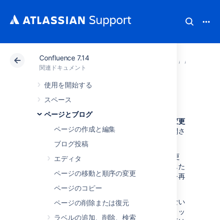
Confluence 7.14
アトラシアン サポート
関連ドキュメント
Confluenc
ページ
関連ドキュメント
使用を開始する
下書き
スペース
ページとブログ
下書き
は、公開しないページです。
未公開の変更
ページの作成と編集
は、公開されたページに加えた編集で、再公開さ
れていないものです。
ブログ投稿
Confluenceでは作業中に下書きや未公開の変更
エディタ
を自動保存します。中断されたり、タブを閉じた
ページの移動と順序の変更
り、移動したりしても、準備ができたら編集を再
開することができます。
ページのコピー
作成や編集はしても、まだ変更を公開したくない
ページの削除または復元
場合は、エディターの右下にある
閉じる
をクリッ
ラベルの追加、削除、検索