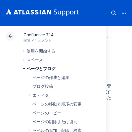
Confluence 7.14
アトラシアン サポート
関連ドキュメント
Confluenc
ページ
関連ドキュメント
使用を開始する
タスクの追加、割
スペース
り当て、表示
ページとブログ
ページの作成と編集
タスクで完了する必要のある物事の進捗状況を管
ブログ投稿
理します。各タスクに担当者および期限を設定す
エディタ
る機能と、タスクを表示する様々な方法があるた
め、見落としていることがないか確認できま
ページの移動と順序の変更
す。
ページのコピー
ページの削除または復元
タスクの追加
ラベルの追加、削除、検索