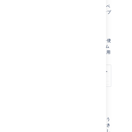
カスタム
– 日付別またはページラベ
ル別などの広範囲のフィルター オプ
ションが必要な場合。
プロンプトに従ってレポートを作成しま
す。
このブループリントは
タスクレポートマクロ
を使
用します。既存のページ (プロジェクトやチーム
スペース ホームページなど) でこのマクロの使用
を選択することもできます。
注意
日付ピッカーは、// を入力するか、
dd/mm/yyyy または dd-mm-yyyy という
書式で日付を入力することでトリガーでき
ます。エディターで他の日付書式を入力し