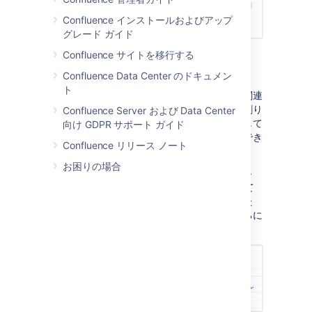
Confluence インストールおよびアップ
グレード ガイド
Confluence サイトを移行する
プロフィール内
Confluence Data Center のドキュメン
ト
プロフィール内のタスクページでは、自分に関連
するすべてのタスクを見ることができます。割り
Confluence Server および Data Center
当てられたタスクや、他のユーザー用に作成して
向け GDPR サポート ガイド
割り当てたタスクのステータスを簡単に追跡でき
Confluence リリース ノート
ます。
お困りの場合
タスクページを表示するには、
プロフィール
>
タスク
を選択します。
過去 6 カ月内に割り当て
られたタスクまたは作成したタスクを表示した
り、タスクの完了と未完了を切り替えたりするに
は、フィルターを使用します。