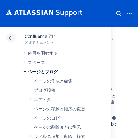
Confluence 7.14
アトラシアン サポート
関連ドキュメント
Confluenc
ページ
関連ドキュメント
使用を開始する
ブループリント
スペース
ページとブログ
ブループリントとは?
ページの作成と編集
ブループリントとは、追加機能を備えたページ
ブログ投稿
テンプレートのセットです。これを使用すること
エディタ
で、Confluence のコンテンツの作成、管理、編
成がいっそう容易になります。
ページの移動と順序の変更
ミーティング議事録、共有ファイルのリスト、要
ページのコピー
件のドキュメントをすぐに作成できます。個別の
ページの削除または復元
ニーズに適合させるには、
ブループリント テンプレートをカスタマイズ
ラベルの追加、削除、検索
し