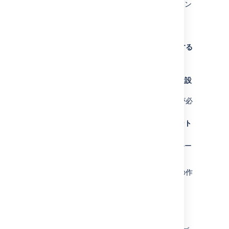
そのスペース内で無効化するブループリン
トの横にある
無効
を選択します。
ブループリントはいつでも再有効化できます。
サイト全体にわたるブループリントを無効化する
手順は次のとおりです。
歯車アイコン
を選択してから、[
一般設
定
] を選択します
(この操作には Confluence 管理者権限が必
要です)。
グローバルテンプレートとブループリント
を選択します。
無効化するページまたはスペースのブルー
プリントの横にある
無効
を選択します。
ブループリントは「作成」または「スペースの作
成」ダイアログには表示されなくなります。
全ブループリント一覧