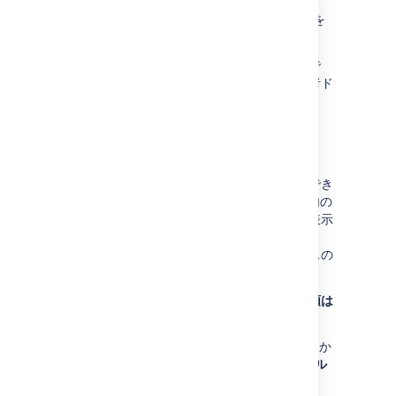
て、「
システムおよび Marketplace アプリの管理
」を
参照してください。
独自のブループリントを開発することも可能で
す。
「
ブループリントの記述
」に関する開発者ド
キュメントを参照してください。
ブループリントの無効化
必要に応じて特定のブループリントを無効にでき
ます。たとえば、HR または Social スペース内の
作成ダイアログに製品要件ブループリントを表示
しないようにします。Confluence 管理者の場
合、サイト全体の特定のページおよびスペースの
ブループリントの無効化も可能です。
スペース内のブループリントを無効化する手順は
次のとおりです。
スペースに移動して、サイドバーの下部か
ら、
スペース ツール
>
コンテンツ ツール
を選択します。