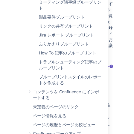
ミーティング議事録ブループリン
れ、ショートカットがサイドバーに追加されます
ト
(既定のテーマを使用している場合)。インデック
スにはブループリントで作成されたページの一覧
製品要件ブループリント
と、ブループリント ページから選択された情報
リンクの共有ブループリント
が表示されます。たとえば、ミーティング議事録
インデックスは、スペース内のすべてのミーティ
Jira レポート ブループリント
ング議事録ページの一覧と、ページの作成者、お
ふりかえりブループリント
よび最終変更時刻を表示します。ミーティング議
事録のインデックス ページは次のとおりです:
How To 記事のブループリント
トラブルシューティング記事のブ
ループリント
ブループリントスタイルのレポー
トを作成する
コンテンツを Confluence にインポ
ートする
見つけやすい
: すべてのミーティングの注
未定義のページのリンク
意事項はここに表示されます。
ページ情報を見る
新しいミーティングを開始
: 新しいミーテ
ィング議事録ページをここで作成します。
ページの履歴とページ比較ビュー
Confluence マークアップ