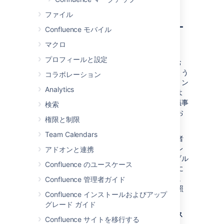
ファイル
ブループリントテンプレー
Confluence モバイル
トのカスタマイズ
マクロ
プロフィールと設定
ブループリントはテンプレートで構成されてお
り、個別のスペースまたはサイト全体に合うよう
コラボレーション
にカスタマイズできます。つまり、ブループリン
Analytics
ト ページのコンテンツを特定のニーズに合うよ
うに変更できます。たとえば、ミーティング議事
検索
録ブループリント テンプレートを更新して、お
権限と制限
詫びの見出しを組み込むことも可能です。
Team Calendars
スペース管理者権限
を持っている場合、 管理者
をしているスペースのブループリント テンプレ
アドオンと連携
ートをカスタマイズできます。サイト全体のブル
Confluence のユースケース
ープリント テンプレートをカスタマイズするに
は、Confluence 管理者でなければなりません。
Confluence 管理者ガイド
詳細は、「
サイト テンプレートの管理
」を参照
Confluence インストールおよびアップ
してください。
グレード ガイド
スペースのブループリント テンプレートをカス
Confluence サイトを移行する