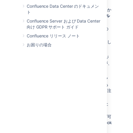
タマイズする手順は、次のとおりです。
Confluence Data Center のドキュメン
スペースに移動して、サイドバーの下部か
ト
ら、
スペース ツール
>
コンテンツ ツール
Confluence Server および Data Center
を選択します。
向け GDPR サポート ガイド
編集するブループリント テンプレートの
横の
編集
を選択します。
Confluence リリース ノート
テンプレートに変更を加えて
保存
を選択し
お困りの場合
ます。
ブループリント テンプレートの編集は、
ページ
テンプレートの編集と
非常によく似ていますが、
次の点が異なります。
ブループリント ページまたはインデック
ス ページが情報の保存や表示に使用する
可能性があるマクロを削除しないように注
意してください。
ブループリント テンプレートの削除また
はテンプレート名の変更はできません。
すべてのブループリントがカスタマイズ可
能なわけではありません。Team Playbook
ブループリント (ヘルス モニター、