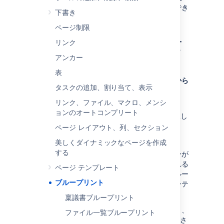
ます。さらに、
独自のブループリントを開発
でき
下書き
ます。
ページ制限
リンク
ブループリントを使用して
アンカー
コンテンツを作成する
表
Confluence ヘッダーで [
テンプレートから
タスクの追加、割り当て、表示
リンク、ファイル、マクロ、メンシ
作成
] を選択します
。
ョンのオートコンプリート
作成ダイアログでブループリントを選択し
ます。
ページ レイアウト、列、セクション
作成
を押します。
美しくダイナミックなページを作成
する
選択されたブループリントに応じてエディターが
開き、情報を入力するようプロンプトが出される
ページ テンプレート
か、ページが表示されます。ここからは、ブルー
ブループリント
プリントに組み込まれている説明に従ってコンテ
ンツを追加できます。
稟議書ブループリント
スペースで初めてブループリントを使用すると、
ファイル一覧ブループリント
Confluence によりインデックス ページが作成さ