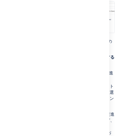
詳細を表示する
: テンプレートと設計図の
詳細を参照します。
テンプレートやブループリントの使用を促進する
には：
スペース ツール
>
コンテンツ ツール
に進
みます
作成ダイアログで表示したいテンプレート
やブループリントの横にある
使用促進
を選
択します。このスペースで作成されたテン
プレートのみ使用促進できます。
ブループリントまたはテンプレートの使用を促進
することにより、空白ページやブログ投稿など、
他のすべての項目を非表示にして、
さらに表
示
リンクの下に隠すことになることを覚えてお