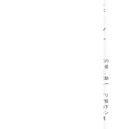
トを編集しても既存のページは変更されません
が、新しいブループリント ページは更新された
テンプレートに基づいて作成されます。
作成ダイアログにブループ
リントをプロモーションす
る
スペース管理者ならば、作成ダイアログで特定の
テンプレートやブループリントを使用するよう促
進する選択が可能です。空白ページの代わりに、
特定のタイプのコンテンツを作成するように奨励
し、項目の使用を促進することによって、スペー
スでの一貫性を確保しやすくなります。
使用が促進されているテンプレートやブループリ
ントは一番上に表示され、空白ページやブログ投
稿など、他のすべてのコンテンツタイプはその下
に折りたたまれます。利用可能な他の種類のコン
テンツを表示するには、
さらに表示
リンクを選
択します。