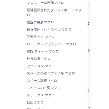
プロフィール画像マクロ
リストを展開し、
html (html-xhtml)
モジ
ュールを有効化します。
最近更新されたダッシュボード マク
ロ
最近の更新マクロ
このマクロを追加するその
最近使用されたラベル マクロ
他の方法
関連ラベル マクロ
手入力でこのマクロを追加する
ロードマップ プランナー マクロ
「
{
」と入力してからマクロ名の入力を開始する
RSS フィード マクロ
と、マクロの一覧が表示されます。
検索結果マクロ
セクション マクロ
スペースの添付ファイル マクロ
スペース詳細マクロ
スペースの一覧マクロ
Wiki マークアップを使用してこのマクロを追加
ステータス マクロ
する
目次マクロ
これは、エディタ外部 (スペースのサイドバー、
ヘッダー、フッターのカスタム コンテンツなど)