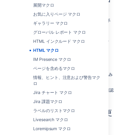
展開マクロ
する
お気に入りページ マクロ
ページに HTML マクロを追加するには、次の手
ギャラリー マクロ
順を実行します。
グローバル レポート マクロ
エディタのツールバーで、[
挿入
]
>
HTML インクルード マクロ
[
その他のマクロ
] を選択します。
HTML マクロ
[
開発
] カテゴリから [
HTML
] を選択しま
IM Presence マクロ
す。
[
挿入
] を選択します。
ページを含めるマクロ
表示したい Web サイトの HTML 埋め込み
情報、ヒント、注意および警告マク
コードをマクロの本文に貼り付けます。
ロ
その後、ページを公開するとマクロの動作を確認
Jira チャート マクロ
できます。
Jira 課題マクロ
ラベルのリストマクロ
マクロ パラメーターを変更
Livesearch マクロ
する
Loremipsum マクロ
このマクロにはパラメーターはありません。