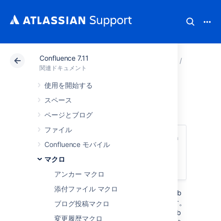
Confluence 7.11
アトラシアン サポート
関連ドキュメント
Confluenc
マクロ
関連ドキュメント
使用を開始する
HTML マクロ
スペース
ページとブログ
ファイル
このマクロは、
Confluence Server と Data
Confluence モバイル
Center
で使用できます。マクロの詳細につ
いては、「
Confluence Cloud
」を参照して
マクロ
ください。
アンカー マクロ
添付ファイル マクロ
HTML マクロをページに追加すると、外部 Web
サイトのコンテンツを埋め込むことができます。
ブログ投稿マクロ
たとえば、このマクロを使用して、自社の Web
変更履歴マクロ