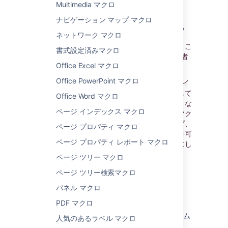
Multimedia マクロ
ナビゲーション マップ マクロ
HTML マクロを有効化する
ネットワーク マクロ
HTML マクロは既定では無効になっています。こ
書式設定済みマクロ
のマクロを有効化するには、Confluence 管理者
Office Excel マクロ
権限またはシステム管理者権限が必要です。
Office PowerPoint マクロ
このマクロを有効にすると、Confluence サイ
トがクロスサイトスクリプティング攻撃に対して
Office Word マクロ
脆弱になります。
すべてのユーザーがこのような
ページ インデックス マクロ
攻撃を試みない確信がある場合にのみ、このマク
ロを有効化してください。セルフサインアップ、
ページ プロパティ マクロ
または匿名ユーザーによるコンテンツ作成を許可
ページ プロパティ レポート マクロ
している場合、このマクロは無効化したままにし
ておくことを強くおすすめします。
ページ ツリー マクロ
HTML マクロを有効化する方法
ページ ツリー検索マクロ
パネル マクロ
> [
アプリの管理
]
へ移動します。
PDF マクロ
ドロップダウンから [
システム
] を選択
し、
Confluence HTML Macros
システム
人気のあるラベル マクロ
アプリを検索します。