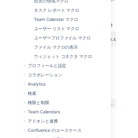
目次の領域マクロ
でマクロを追加する場合に便利です。
タスク レポート マクロ
マクロ名:
html
Team Calendar マクロ
マクロ本文:
HTML コードで構成されるテキスト
ユーザー リスト マクロ
ユーザープロファイル マクロ
{html}<a href="http://www.atlassian.com">Clic
ファイル マクロの表示
ウィジェット コネクタ マクロ
プロフィールと設定
コラボレーション
最終更新日: 2021 年 2 月 2 日
Analytics
検索
この内容はお役に立ちました
権限と制限
はい
いいえ
か?
Team Calendars
アドオンと連携
Confluence のユースケース
関連コンテンツ