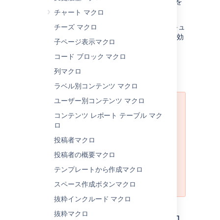
サイトや Web ベースのツールからコンテンツを
埋め込むことができます。
チャート マクロ
これは
チーズ マクロ
従来
のマクロであり、多くの場合、セキュ
リティ上の理由で Confluence 管理者により無効
子ページ表示マクロ
化されています。
コー​ド ブロック マクロ
列マクロ
Security considerations
ラベル別コンテンツ マクロ
ユーザー別コンテンツ マクロ
HTML マクロは既定では無効になっ
コンテンツ レポート テーブル マク
ています
ロ
HTML マクロは、管理者によって有
投稿者マクロ
効化されている場合にのみ利用可能
です。
このマクロを有効にすると、
投稿者の概要マクロ
Confluence サイトが
クロスサイト
テンプレートから作成マクロ
スクリプティング攻撃
に対して脆弱
になる可能性があります。
スペース作成ボタンマクロ
抜粋インクルード マクロ
抜粋マクロ
このマクロをページに追加