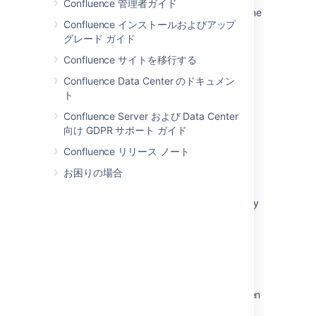
Confluence 管理者ガイド
HTML table in user macro not respecting inline
Confluence インストールおよびアップ
style
グレード ガイド
HTML to markup conversion for the rich text
Confluence サイトを移行する
editor
Confluence Data Center のドキュメン
Add warning regarding HTML tags in HTML
ト
macros in JIRA and Confluence docs
Confluence Server および Data Center
HTML Include Macro Unicode Support
向け GDPR サポート ガイド
Confluence リリース ノート
Adding macro content to a page
お困りの場合
Editing macro properties
HTML Macro is not working due to third-party
Plugin
Self closing HTML tags cause all data to be
removed from macro parameters on page
update
JIRA Issue Macro Will Not Render HTML When
Displaying Custom Field In Column