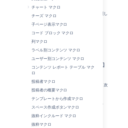
のコンテンツを表示できます。
チャート マクロ
各マクロの詳細については、以下の項目を参照し
チーズ マクロ
てください。
子ページ表示マクロ
Office Excel マクロ
コー​ド ブロック マクロ
Office PowerPoint マクロ
列マクロ
Office Word マクロ
PDF マクロ
ラベル別コンテンツ マクロ
ユーザー別コンテンツ マクロ
このマクロをページに追加
コンテンツ レポート テーブル マク
する
ロ
投稿者マクロ
ファイル表示マクロをページに追加するには、次
投稿者の概要マクロ
の手順を実行します。
テンプレートから作成マクロ
エディタのツールバーで、[
挿入
]
>
スペース作成ボタンマクロ
[
その他のマクロ
] を選択します。
抜粋インクルード マクロ
[
Confluence コンテンツ
] カテゴリか
ら [
Office Excel
]、[
Office
抜粋マクロ
PowerPoint
]、[
Office Word
]、または