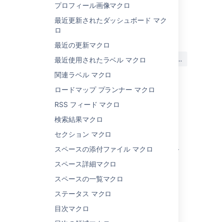
プロフィール画像マクロ
最近更新されたダッシュボード マク
最終更新日: 2021 年 2 月 2 日
ロ
最近の更新マクロ
この内容はお役に立ちました
はい
いいえ
最近使用されたラベル マクロ
か?
関連ラベル マクロ
ロードマップ プランナー マクロ
関連コンテンツ
RSS フィード マクロ
検索結果マクロ
Allow customers to preview or download
attachments from the customer portal
セクション マクロ
スペースの添付ファイル マクロ
Update Cloud Office Excel Macro to work for
large files
スペース詳細マクロ
View File Macro
スペースの一覧マクロ
ステータス マクロ
Macro Troubleshooting
目次マクロ
How to replace old View File macros with the