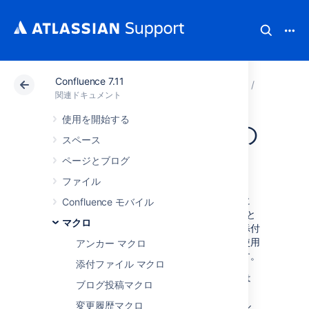
Confluence 7.11
アトラシアン サポート
関連ドキュメント
Confluenc
マクロ
関連ドキュメント
使用を開始する
ファイル マクロの
スペース
表示
ページとブログ
ファイル
ファイル表示マクロを使用すると、ページ上に
Confluence モバイル
Office または PDF ドキュメントを埋め込むこと
マクロ
ができます。最初にドキュメントをページに添付
してから、ファイル表示マクロのいずれかを使用
アンカー マクロ
して、ドキュメントのコンテンツを表示します。
添付ファイル マクロ
ユーザーがページを閲覧すると、Office または
ブログ投稿マクロ
PDF ドキュメントのコンテンツが表示されま
す。Office をインストールしなくてもファイル
変更履歴マクロ