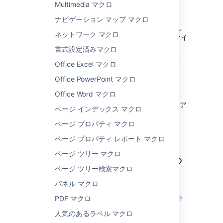
Multimedia マクロ
ファイルを編集する
ナビゲーション マップ マクロ
ユーザーは任意のデスクトップ アプリを使用し
ネットワーク マクロ
て、ファイルの表示マクロで埋め込まれたファイ
ルを編集し、その後ファイルを自動的に
書式設定済みマクロ
Confluence に保存できます。手順については、
Office Excel マクロ
「
ファイルの編集
」を参照してください。
Office PowerPoint マクロ
Word と Excel
- コンテンツの上にある
[
編集
] ボタンを選択します
Office Word マクロ
PowerPoint と PDF
- ビューアーで編集ア
ページ インデックス マクロ
イコンを選択します。
ページ プロパティ マクロ
ページ プロパティ レポート マクロ
Word ドキュメントからコ
ページ ツリー マクロ
ンテンツをインポートする
ページ ツリー検索マクロ
Word ドキュメントの内容を使用して
パネル マクロ
Confluence ページを作成したい場合は、「
Word ドキュメントを Confluence にインポート
PDF マクロ
する
人気のあるラベル マクロ
」を参照してください。