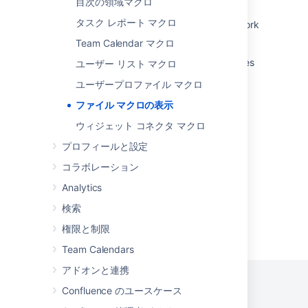
new File Preview macro
目次の領域マクロ
タスク レポート マクロ
View File Macro (PDF/Powerpoint) doesn't work
when Confluence DC is running on Windows
Team Calendar マクロ
View Excel Macro Will Not Load Attached Files
ユーザー リスト マクロ
ユーザープロファイル マクロ
Editing macro properties
ファイル マクロの表示
Office PowerPoint Macro
ウィジェット コネクタ マクロ
Add the ability to add macros inside the info
プロフィールと設定
panel/s
コラボレーション
Analytics
検索
Powered by
Confluence
and
Scroll Viewport
.
権限と制限
Team Calendars
アドオンと連携
Confluence のユースケース