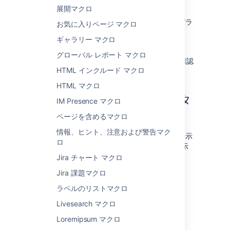
展開マクロ
[
PDF
] を選択します。
表示したいファイルを選択し、追加のパラ
お気に入りページ マクロ
メーターを入力します。
ギャラリー マクロ
[
挿入
] をクリックします。
グローバル レポート マクロ
その後、ページを公開するとマクロの動作を確認
HTML インクルード マクロ
できます。
HTML マクロ
サポート対象のファイル タ
IM Presence マクロ
イプ
ページを含めるマクロ
情報、ヒント、注意および警告マク
ページに Office または PDF ドキュメントを表示
ロ
するには、マクロ ブラウザで次の
ファイル表示
マクロのいずれかを使用します。
Jira チャート マクロ
Office Excel (.
および .
Jira 課題マクロ
xls
xlsx)
Office PowerPoint (.
および .
ppt
pptx)
ラベルのリストマクロ
Office Word (.
および .
doc
docx)
Livesearch マクロ
PDF (
)
.pdf
Loremipsum マクロ