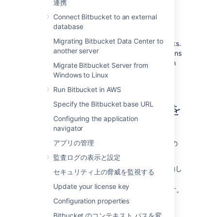
連携
You can also link Bitbucket to external
applications using either OAuth 1.0 or OAuth
Connect Bitbucket to an external
2.0. These integrations are typically used for
database
internal integrations and require that your
Migrating Bitbucket Data Center to
application is compatible with application links.
another server
We’ve created such an integration with Jenkins
– you can use it to connect to this application
Migrate Bitbucket Server from
or take as an example of how to create your
Windows to Linux
own integrations.
Run Bitbucket in AWS
Specify the Bitbucket base URL
アプリケーション リンクを
Configuring the application
表示する
navigator
アプリの管理
アプリケーション リンクを表示するには、次の
手順に従います。
監査ログの表示と設定
[管理] > [アプリケーション]
の順に移動し
セキュリティ上の脅威を監視する
ます。
Update your license key
[
アプリケーション リンク
] を選択します。
次のページが表示されます。
Configuration properties
Bitbucket のコンテキスト パスを変