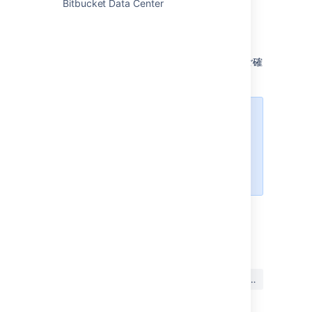
Bitbucket Data Center
In this scenario, Bitbucket acts as an OAuth
client, requesting data from the external
application.
詳細については「
送信リンクを設定する
」をご確
認ください。
We’ve added support for this
scenario for future use. Currently,
none of the functionalities in
Bitbucket use the OAuth 2.0 client
role.
最終更新日: 2023 年 10 月 5 日
この内容はお役に立ちました
はい
いいえ
か?