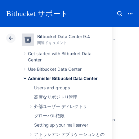
Bitbucket サポート
Bitbucket Data Center 9.4
アトラシアン サポート
Bitbucket 9.4
関連ドキュメント
Administer Bitbucket Data Center
関連ドキュメント
クラウド
Data Center 9.4
Get started with Bitbucket Data
Center
他のアプリケーシ
Use Bitbucket Data Center
Administer Bitbucket Data Center
ョンにリンクする
Users and groups
高度なリポジトリ管理
Application links is a bundled app that allows
外部ユーザー ディレクトリ
you to link
Bitbucket Data Center to other
Atlassian products or external applications.
グローバル権限
Thanks to this, they can exchange information
Setting up your mail server
or give access to certain resources or
functionalities.
アトラシアン アプリケーションとの