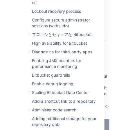
on
Lockout recovery process
Link to Atlassian products
or
Configure secure administrator
external applications using
sessions (websudo)
OAuth 1.0
プロキシとセキュアな Bitbucket
To link to other Atlassian products or external
High availability for Bitbucket
applications:
Diagnostics for third-party apps
アプリケーション リンクで [
リンクを作
Enabling JMX counters for
成
] を選択します。
performance monitoring
Select
Atlassian product
as the link
Bitbucket guardrails
type. This option also works for external
applications. This is the original
Enable debug logging
application links mechanism – we’ve left
Scaling Bitbucket Data Center
it under this option so users can still use
their OAuth 1.0 integrations.
Add a shortcut link to a repository
アトラシアン製品または外部アプリケーシ
Administer code search
ョンの URL を入力します。
Adding additional storage for your
repository data