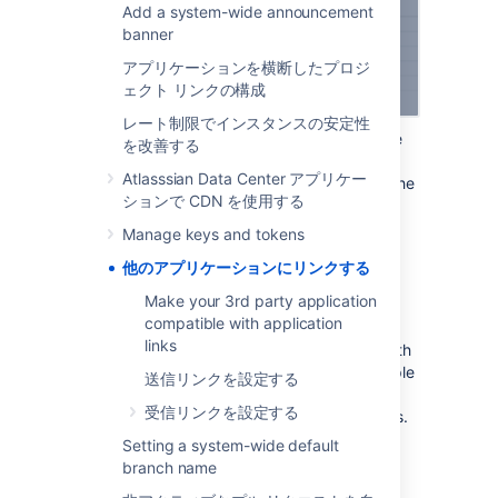
Add a system-wide announcement
banner
アプリケーションを横断したプロジ
ェクト リンクの構成
レート制限でインスタンスの安定性
Follow the steps in the wizard. You’ll be
を改善する
redirected between Bitbucket and the
Atlasssian Data Center アプリケー
product you’re linking to to authorize the
ションで CDN を使用する
two-way connection.
Manage keys and tokens
Make your 3rd party application
他のアプリケーションにリンクする
compatible with application links
Make your 3rd party application
compatible with application
We’ve created an integration plugin that lets
links
you connect Bitbucket to Jenkins using OAuth
1.0. You can also use this plugin as an example
送信リンクを設定する
of how you can make your other 3rd party
受信リンクを設定する
applications compatible with application links.
For details, see
Setting a system-wide default
Make your 3rd party application compatible
branch name
with application links