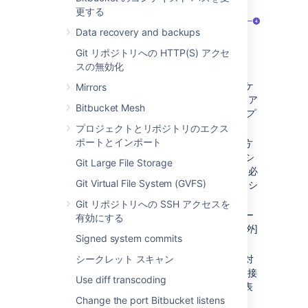
更する
Data recovery and backups
Git リポジトリへの HTTP(S) アクセ
スの無効化
アプリケーション:
リンクされたアプリケ
Mirrors
ーションの名前とそのバージョン。外部ア
Bitbucket Mesh
プリケーションの場合は、常に [
汎用アプ
リケーション
] と表示されます。
プロジェクトとリポジトリのエクス
ポートとインポート
方向:
通信の方向。[
受信
]、[
送信
]、[
双方
向
] のいずれかが表示されます。アトラシ
Git Large File Storage
アン製品の場合は双方向通信を設定する必
Git Virtual File System (GVFS)
要がありますが、一部の外部アプリケーシ
ョンでは双方向通信は不要です。
Git リポジトリへの SSH アクセスを
ステータス:
接続の状態。外部アプリケー
有効にする
ションの場合は、常に [
アトラシアン以外
]
Signed system commits
と表示されます。
アクション:
編集や削除など、リンクに対
シークレット スキャン
して実行できるアクション。OAuth 2.0 接
Use diff transcoding
続の場合は、さらに OAuth 認証情報が表
示されます。
Change the port Bitbucket listens