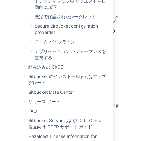
非アクティブなプル リクエストを自
.
動的に却下
既定で保護されたシークレット
OAuth 2.0 によって外部アプ
Secure Bitbucket configuration
リケーションにリンクする
properties
データ パイプライン
You can also link Bitbucket to external
applications using OAuth 2.0.
アプリケーション パフォーマンスを
監視する
Configure Bitbucket as an OAuth 2.0
組み込みの CI/CD
provider (incoming link)
Bitbucket のインストールまたはアップ
グレード
In this scenario, Bitbucket acts as an OAuth
provider, allowing the external application to
Bitbucket Data Center
access its data.
リリース ノート
詳細については「
受信リンクを設定する
」をご確
FAQ
認ください。
Bitbucket Server および Data Center
製品向け GDPR サポート ガイド
Configure Bitbucket as an OAuth 2.0
client (outgoing link)
Hazelcast License Information for