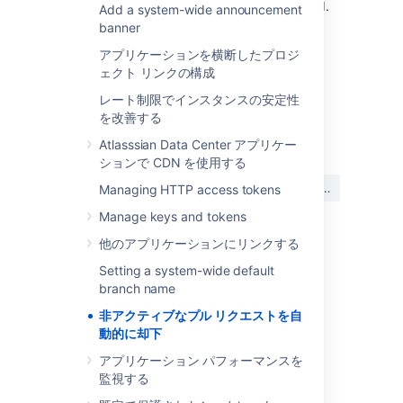
sets the global default inactivity period.
Add a system-wide announcement
banner
For a complete list of properties that can be
used to control behavior in Bitbucket, see
アプリケーションを横断したプロジ
Configuration properties
.
ェクト リンクの構成
レート制限でインスタンスの安定性
を改善する
最終更新日 2022 年 9 月 23 日
Atlasssian Data Center アプリケー
ションで CDN を使用する
この内容はお役に立ちました
はい
いいえ
Managing HTTP access tokens
か?
Manage keys and tokens
他のアプリケーションにリンクする
関連コンテンツ
Setting a system-wide default
branch name
Add default reviewers to pull requests
非アクティブなプル リクエストを自
動的に却下
Default tasks
アプリケーション パフォーマンスを
Using repository hooks
監視する
Draft pull requests