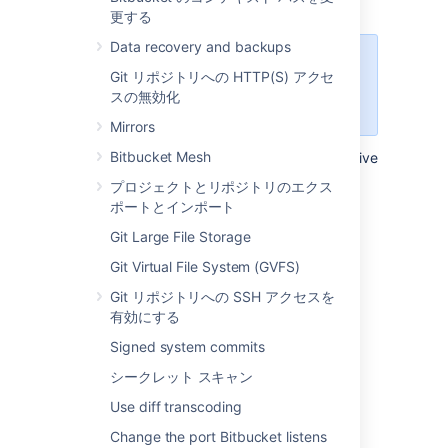
requests for a repository
更する
Data recovery and backups
Configuring this setting at the
Git リポジトリへの HTTP(S) アクセ
repository level, will override the
スの無効化
setting for it at the project level.
Mirrors
Bitbucket Mesh
To configure the automatic declining of inactive
pull requests in a single repository:
プロジェクトとリポジトリのエクス
ポートとインポート
Select
Repository settings
>
Auto-
decline
.
Git Large File Storage
By default, settings are inherited
Git Virtual File System (GVFS)
from the project settings.
Git リポジトリへの SSH アクセスを
Select
Use custom settings
.
有効にする
Select the
Auto-decline pull requests
check-box to enable it.
Signed system commits
Set the amount of time before a pull
シークレット スキャン
request will be automatically declined
from 1, 2, 4, 8, or 12 weeks.
Use diff transcoding
[保存]
を選択します。
Change the port Bitbucket listens