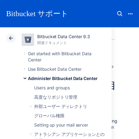
Bitbucket サポート
Bitbucket Data Center 9.3
アトラシアン サポート
Bitbucket 9.3
関連ドキュメント
Administer Bitbucket Data Center
関連ドキュメント
クラウド
Data Center 9.3
Get started with Bitbucket Data
Center
非アクティブなプ
Use Bitbucket Data Center
Administer Bitbucket Data Center
ル リクエストを自
Users and groups
動的に却下
高度なリポジトリ管理
外部ユーザー ディレクトリ
Bitbucket Data Center
can automatically
グローバル権限
decline pull requests that are inactive,
reducing
Setting up your mail server
the number of pull requests in the list that can
add up.
For example, if an older pull request
アトラシアン アプリケーションとの