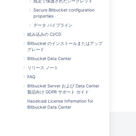
既定で保護されたシークレット
Repository notifications
Secure Bitbucket configuration
properties
Pull request notifications
データ パイプライン
Merge a pull request
組み込みの CI/CD
Reviewing a pull request
Bitbucket のインストールまたはアップ
グレード
Using project permissions
Bitbucket Data Center
Pull requests
リリース ノート
FAQ
Bitbucket Server および Data Center
製品向け GDPR サポート ガイド
Powered by
Confluence
and
Scroll Viewport
.
Hazelcast License Information for
Bitbucket Data Center