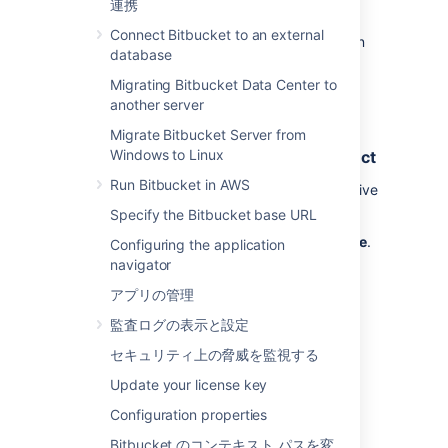
has not had any activity
(like commits,
連携
comments or approvals) in a set amount of
Connect Bitbucket to an external
time, it will be declined.
By default, the option
database
is on and set to 4 weeks. This period of
inactivity can be overwritten for projects and
Migrating Bitbucket Data Center to
repositories.
another server
Automatically decline inactive pull
Migrate Bitbucket Server from
Windows to Linux
requests for all repositories in a project
Run Bitbucket in AWS
To configure the automatic declining of inactive
pull requests in a project:
Specify the Bitbucket base URL
Select
Project settings
>
Auto-decline
.
Configuring the application
navigator
Select the
Auto-decline pull requests
check-box to enable it.
アプリの管理
Set the amount of time before a pull
監査ログの表示と設定
request will be automatically declined
from
1, 2, 4
, 8, or 12 weeks.
セキュリティ上の脅威を監視する
[保存]
を選択します。
Update your license key
Configuration properties
Automatically decline inactive pull
Bitbucket のコンテキスト パスを変