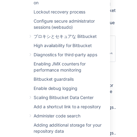
on
Once the configuration is saved,
inactive pull
requests will become declined by the
Bitbucket
Lockout recovery process
system user. This will add a comment
Configure secure administrator
indicating that the reason for the decline is due
sessions (websudo)
to inactivity.
プロキシとセキュアな Bitbucket
High availability for Bitbucket
Diagnostics for third-party apps
Enabling JMX counters for
performance monitoring
Modify the global default
Bitbucket guardrails
You can control the global default behavior for
Enable debug logging
the auto-decline pull requests setting with the
following properties:
Scaling Bitbucket Data Center
Add a shortcut link to a repository
pullrequest.auto.decline.settings.global.
controls whether or not auto-decline
Administer code search
setting is enabled by default for all
Adding additional storage for your
repositories.
repository data
pullrequest.auto.decline.settings.global.