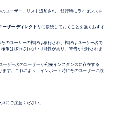
Troubleshooting
みのユーザー」リスト追加され、移行時にライセンスを
canceling
and
cleanup
ユーザー ディレクトリ
に接続しておくことを強くおすす
Importing
code
のそのユーザーの権限は移行され、権限は
ユーザー名
で
from
、権限は移行されない可能性があり、警告が記録されま
an
existing
ユーザー名
のユーザーが宛先インスタンスに存在する
project
ります。これにより、インポート時にそのユーザーに誤
Start
export
job
Start
い
点にご注意ください。
export
job
Start
export
job