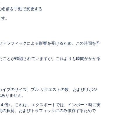
る
コ
の名前を手動で変更する
ン
テ
ます。
ン
ツ
Export
びトラフィックによる影響を受けるため、この時間を予
and
import
projects
がかかったことが確認されていますが、これよりも時間がかかる
and
repositories
Importing
projects/reposit
カイブのサイズ、プル リクエストの数、およびリポジ
via
はありません。
export/import
does
そ 4 倍) 。これは、エクスポートでは、インポート時に実
not
別の負荷、およびトラフィックにのみ依存するためで
trigger
search
indexing