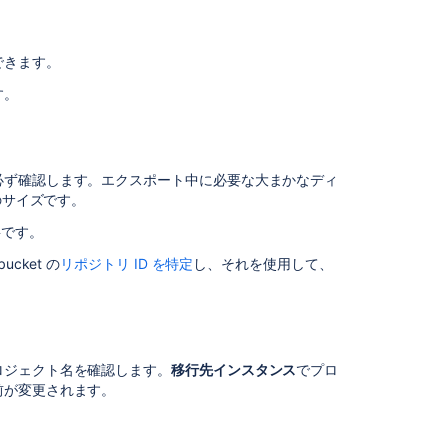
シ
ュ
ー
できます。
テ
ィ
す。
ン
グ、
キ
ャ
必ず確認します。エクスポート中に必要な大まかなディ
ン
のサイズです。
セ
ル、
要です。
ク
cket の
リポジトリ ID を特定
し、それを使用して、
リ
ー
ン
ア
ッ
プ
ロジェクト名を確認します。
移行先インスタンス
でプロ
前が変更されます。
関
連