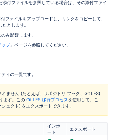
た添付ファイルを参照している場合は、その添付ファイ
Start
export
トに添付ファイルをアップロードし、リンクをコピーして、
job
したとします。
Start
にのみ影響します。
export
job
アップ
」ページを参照してください。
Create
a
local
repository
ィティの一覧です。
せん (たとえば、リポジトリ フック、Git LFS)
ります。この
Git LFS 移行プロセス
を使用して、
こ
オブジェクト) をエクスポートできます。
インポ
エクスポート
ート