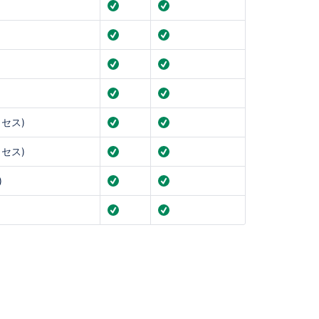
ニ
テ
ィ
に
質
問
セス)
セス)
)