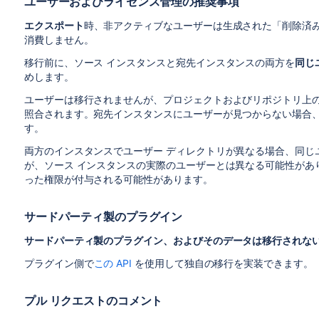
ユーザーおよびライセンス管理の推奨事項
エクスポート
時、非アクティブなユーザーは生成された「削除済
消費しません。
移行前に、ソース インスタンスと宛先インスタンスの両方を
同じ
めします。
ユーザーは移行されませんが、プロジェクトおよびリポジトリ上
照合されます。宛先インスタンスにユーザーが見つからない場合
す。
両方のインスタンスでユーザー ディレクトリが異なる場合、同じ
が、ソース インスタンスの実際のユーザーとは異なる可能性があ
った権限が付与される可能性があります。
サードパーティ製のプラグイン
サードパーティ製のプラグイン、およびそのデータは移行
されな
プラグイン側で
この API
を使用して独自の移行を実装できます。
プル リクエストのコメント