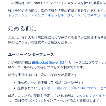
この機能は Bitbucket Data Center インスタンスを持つお客
移行を開始する前に、次の情報を慎重に確認する必要があります
トラブルシューティング、キャンセル、クリーンアップ
や
エラー
始める前に
これは、移行の実行前に確認および完了するタスクに関連する考
降のセクションを注意深くご確認ください。
ユーザー インターフェース
この機能の初回 (
Bitbucket Server 5.14
) リリースにはグラフィ
REST コールを行って移行プロセスを制御できます。
移行を実行するには、次のいずれかが必要です。
任意のツールを使用して REST コールを行う
提供されている
インポート用のサンプル cURL コマンド
と
cURL コマンドの使用を予定している場合は、
ファイルを
.netrc
し、自身のマシンに
をインストールすることを推奨します。
jq