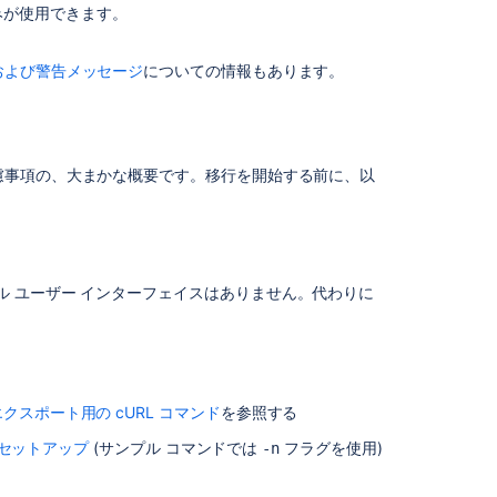
目
様のみが使用できます。
。
エ
および警告メッセージ
についての情報もあります。
ク
ス
ポ
ー
ト
慮事項の、大まかな概要です。移行を開始する前に、以
イ
ン
ポ
ー
ト
カル ユーザー インターフェイスはありません。代わりに
LFS
移
行
エクスポート用の cURL コマンド
を参照する
ト
ラ
セットアップ
(サンプル コマンドでは
フラグを使用)
-n
ブ
ル