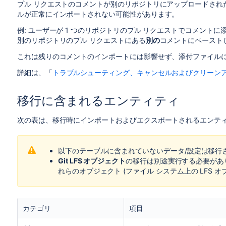
プル リクエストのコメントが別のリポジトリにアップロードされ
ルが正常にインポートされない可能性があります。
例: ユーザーが 1 つのリポジトリのプル リクエストでコメン
別のリポジトリのプル リクエストにある
別の
コメントにペースト
これは残りのコメントのインポートには影響せず、添付ファイル
詳細は、
「
トラブルシューティング、キャンセルおよびクリーン
移行に含まれるエンティティ
次の表は、移行時にインポートおよびエクスポートされるエンテ
以下のテーブルに含まれていないデータ/設定は移行されま
Git LFS オブジェクト
の移行は別途実行する必要があ
れらのオブジェクト (ファイル システム上の LFS 
カテゴリ
項目