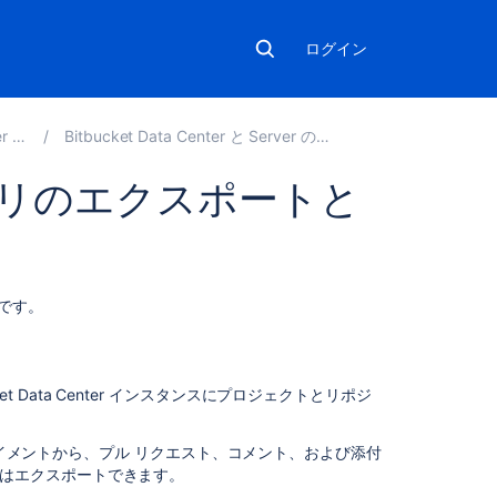
ログイン
.0
Bitbucket Data Center と Server の管理
リのエクスポートと
こ
ルです。
の
セ
ク
シ
bucket Data Center インスタンスにプロジェクトとリポジ
ョ
ン
nter デプロイメントから、プル リクエスト、コメント、および添付
の
ートまたはエクスポートできます。
項