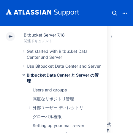
Bitbucket Server 7.18
アトラシアン サポート
関連ドキュメント
Bitbucket 
Bitbuck
関連ドキュメント
Get started with Bitbucket Data
Atlasssian Data
Center and Server
Use Bitbucket Data Center and Server
Center アプリケー
Bitbucket Data Center と Server の管
ションで CDN を
理
Users and groups
使用する
高度なリポジトリ管理
外部ユーザー ディレクトリ
ユーザーが世界中に分散していて、Jira
グローバル権限
Software Data Center または Jira Software
Data Center を使用する際にパフォーマンスの劣
Setting up your mail server
化が発生している場合、コンテンツ デリバリ ネ