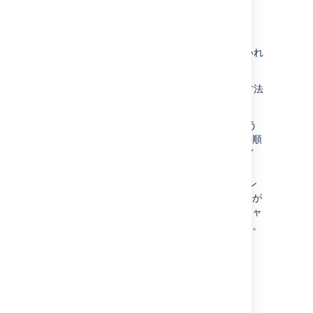
プライベート インスタンスについて
サイトがインターネット上で一般公開されていれ
ば、問題なく CDN を有効にできるはずです。
サイトが一般に公開されていない場合、次の方法
を使用できます。
CDN からのリクエストを受け渡せるよう
にファイアウォールを構成できます。手順
の詳細に関しては、以下のステップ ガイ
ドをご参照ください。
CDN ベンダーを利用する代わりに、イン
ターネットへのトラフィックを開く必要が
ないように、ユーザーの近くに独自のキャ
ッシュサーバーをセットアップできます。
この回避策の詳細に関しては、
キャッシュおよび HTTP/2 用の Apache
を設定する方法
をご参照ください。