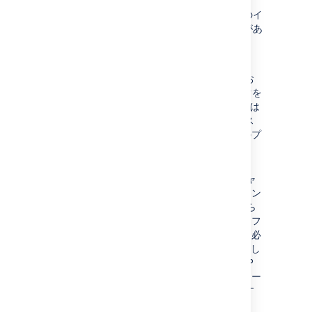
開始する前に、次のようなその他のいくつかのイ
ンフラストラクチャ要件を確認しておく必要があ
ります。
HTTP/2 の推奨
ロード バランサ、ファイアウォール、お
よびプロキシでは HTTP/2 トラフィックを
許可している必要があります。HTTP/2 は
エンド ユーザーに最適なパフォーマンス
を提供します。手順についてはご使用のプ
ロバイダの資料を参照してください。
ファイアウォールに関する考慮事項
CDN が静的アセットにアクセスしてキャ
ッシュできる必要があります。インスタン
スが公開されていない場合は、CDN から
のリクエストを受け渡しできるように、フ
ァイアウォールに何らかの変更を加える必
要があります。CDN の IP 範囲は予告なし
に変更される可能性があるため、標準 IP
範囲フィルタリングではなく、アプリケー
ション ファイアウォールの利用をおすす
めします。