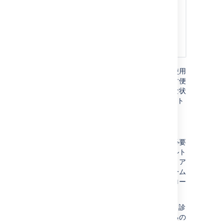
このネットワーク統計は、ユーザーが製品を使用
したときに経験するネットワークの状態を示す便
利な指標です。割合が高い場合は、このような状
況で CDN を使用することでユーザーにメリット
がもたらされる可能性があります。
計測方法
ユーザーがサイトのページ (たとえば
また、ユーザーの地理的な位置にも考慮する必要
Confluence ページ、Jira 課題、Bitbucket
があります。例えば、サーバーがフランクフルト
プル リクエスト ページなど) にアクセスする
にあり、チームの大部分がドイツとオーストリア
際、そのページのコンテンツを取得するため
を拠点としている場合、マレーシアにいるチーム
にブラウザで待機しなければならなかった時
は遅延が大きくなり、それによってページのロー
間が測定されます。次に、サーバーでページ
ド時間も遅くなる可能性があります。
をレンダリングするのに必要だった時間を差
し引きます。これにより、リクエストの送信
、
、
などのネットワーク診
traceroute
ping
mtr
とレスポンスの取得にかかった時間が算出さ
断ツールは、発生している遅延の量を確認するの