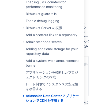
Enabling JMX counters for
performance monitoring
動作の仕組み
Bitbucket guardrails
静的アセット (JavaScript、フォントなど) は、
Enable debug logging
CDN ベンダーが提供する、ユーザーに地理的に
近いエッジ サーバーにキャッシュされます。つ
Bitbucket Server の拡張
まり、ユーザーがページを表示すると、そのペー
Add a shortcut link to a repository
ジの表示に必要なアセットの一部が、自身のサー
バー (origin サーバー) ではなくその地域のサーバ
Administer code search
ーから提供されます。これによってページの読み
Adding additional storage for your
込み時間を短縮できます。
repository data
Add a system-wide announcement
banner
アプリケーションを横断したプロジ
ェクト リンクの構成
レート制限でインスタンスの安定性
を改善する
Atlasssian Data Center アプリケー
ションで CDN を使用する
たとえば、サーバー (origin サーバー) がドイツに