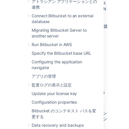
アトラシアン アプリケーションとの
ットワーク (CDN) を使用してエクスペリエンス
連携
を改善できる可能性があります。一般的な CDN
としては、AWS CloudFront、Cloudflare、
Connect Bitbucket to an external
Akamai などが挙げられます。
database
CDN サポートは次の製品の
Data Center
版で提
Migrating Bitbucket Server to
供されます。
another server
Jira Software 8.3
Run Bitbucket in AWS
Jira Service Management (旧 Jira
Specify the Bitbucket base URL
Service Desk) 4.3
Confluence 7.0
Configuring the application
navigator
Bitbucket 6.8
アプリの管理
CDN の使用を開始する
監査ログの表示と設定
Here's a quick summary of what's involved to
Update your license key
enable your CDN in Bitbucket Data Center:
Configuration properties
アトラシアンのテンプレート
を使用して
Bitbucket のコンテキスト パスを変
AWS CloudFront ディストリビューション
更する
をスピンアップするか、任意の CDN ベン
ダーでアカウントを作成します。
Data recovery and backups