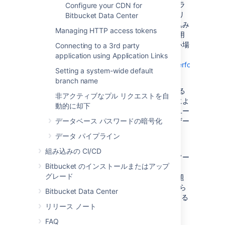
ある場合、CDN を使用して静的アセットをブラ
Configure your CDN for
ジルのエッジ サーバーから提供することで、リ
Bitbucket Data Center
オデジャネイロのユーザーによるページ読み込み
Managing HTTP access tokens
時間を最大 50 % も改善できます。CDN の利用
経験がなく、機能の仕組みの詳細を確認したい場
Connecting to a 3rd party
合は、CloudFlare の提供するガイド
application using Application Links
(
https://www.cloudflare.com/learning/cdn/performance/
)
Setting a system-wide default
をご参照ください。
branch name
CDN を使用してもアプリが本質的に高速化する
非アクティブなプル リクエストを自
わけではない点にご注意ください。この機能によ
動的に却下
って、クラスターの負荷が軽減され、一部のユー
データベース パスワードの暗号化
ザーが経験する遅延が短縮されるため、ユーザー
によってはページの読み込み時間が短縮されま
データ パイプライン
す。
組み込みの CI/CD
ポーランドのグダニスクにある社内のドッグフー
Bitbucket のインストールまたはアップ
ディング インスタンスでテストしたところ、
グレード
CDN を有効にすると Jira Data Center の [課題
を表示] アクションの応答時間は、米国東部から
Bitbucket Data Center
アクセスするユーザーのほうが約 50 % 速くなる
リリース ノート
ことがわかりました。
FAQ