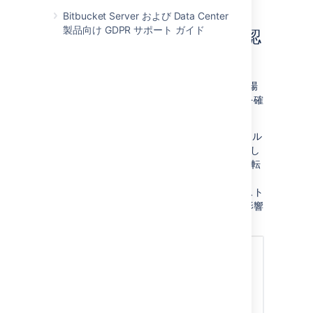
Bitbucket Server および Data Center
製品向け GDPR サポート ガイド
CDN によるメリットの確認
方法
CDN によるユーザーへのメリットを評価する場
合、サイトのネットワークのオーバーヘッドを確
認することをおすすめします。
Data Center アプリケーションの管理コンソール
で [
コンテンツ デリバリ ネットワーク
] に移動し
ます。[
パフォーマンス
] タブに、1 秒を超える転
送コストを持つリクエストの割合が表示されま
す。この割合が高いほど、ユーザーのリクエスト
が遅延や接続品質などのネットワーク状況の影響
を受けている可能性が高くなります。