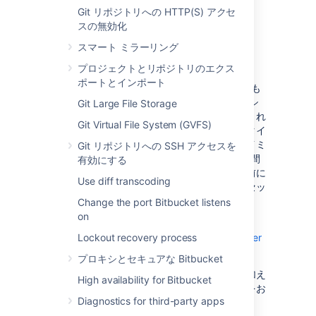
Update your load balancer and
Git リポジトリへの HTTP(S) アクセ
firewall to allow the CDN to reach your
スの無効化
site.
スマート ミラーリング
In Bitbucket Data Center, provide the
CDN URL, and enable CDN support.
プロジェクトとリポジトリのエクス
ポートとインポート
エンド ユーザーが Jira にアクセスすると、最も
近いエッジ サーバーに静的アセットがキャッシ
Git Large File Storage
ュされ、有効期限が切れるまでそこから提供され
Git Virtual File System (GVFS)
ます。つまり、ユーザーがオンラインになるタイ
ミングや、各拠点でサイトにアクセスするタイミ
Git リポジトリへの SSH アクセスを
ングによっては、CDN による影響の確認に時間
有効にする
がかかる可能性があります。キャッシュを事前に
Use diff transcoding
ロードする機能は提供されていないため、アセッ
トは初回の提供時にキャッシュされます。
Change the port Bitbucket listens
on
See
Configure your CDN for Bitbucket Data Center
Lockout recovery process
for the full step-by-step guide.
プロキシとセキュアな Bitbucket
ほかの設定変更と同様、本番サイトに変更を加え
High availability for Bitbucket
る前にステージング環境でテストを行うことをお
Diagnostics for third-party apps
すすめします。