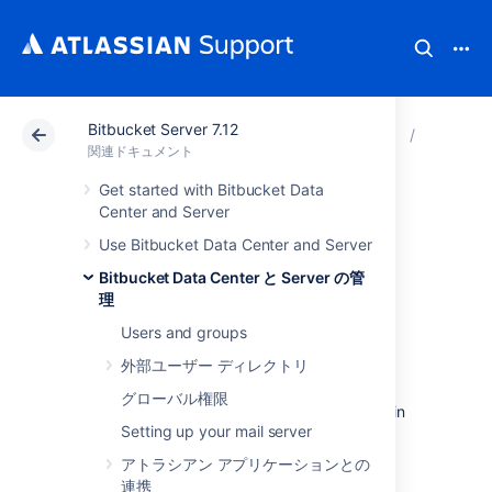
Bitbucket Server 7.12
アトラシアン サポート
関連ドキュメント
Bitbucket 
Bitbuck
関連ドキュメント
Get started with Bitbucket Data
Diagnostics for
Center and Server
Use Bitbucket Data Center and Server
third-party apps
Bitbucket Data Center と Server の管
理
概要
Users and groups
外部ユーザー ディレクトリ
The
Bitbucket Data Center and Server
diagnostics tool displays a summary of the
グローバル権限
alerts that have been raised on the instance in
Setting up your mail server
the past 30 days, grouped by issue and app
combination.
アトラシアン アプリケーションとの
連携