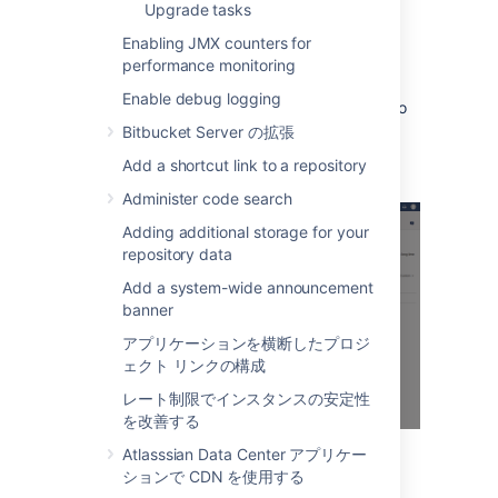
Upgrade tasks
When many alerts are raised in a short time
Enabling JMX counters for
window, just one representative alert is
performance monitoring
displayed per 1 minute window.
Enable debug logging
Clicking
Show
displays information relating to
the issue, that was collected when the alert
Bitbucket Server の拡張
was raised.
Add a shortcut link to a repository
Administer code search
Adding additional storage for your
repository data
Add a system-wide announcement
banner
アプリケーションを横断したプロジ
ェクト リンクの構成
レート制限でインスタンスの安定性
を改善する
Atlasssian Data Center アプリケー
ションで CDN を使用する
You can also set up alerts using