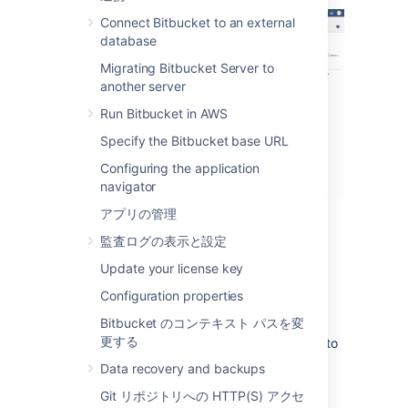
Connect Bitbucket to an external
database
Migrating Bitbucket Server to
another server
Run Bitbucket in AWS
Specify the Bitbucket base URL
Configuring the application
navigator
アプリの管理
There are three levels of severity:
監査ログの表示と設定
Error
: a serious problem has occurred
Update your license key
that impacts system stability and/or
Configuration properties
availability
Bitbucket のコンテキスト パスを変
Warning
: an issue has been detected
更する
that impacts performance or can lead to
more serious problems in the future
Data recovery and backups
Info
: something worth noting has
Git リポジトリへの HTTP(S) アクセ
happened.