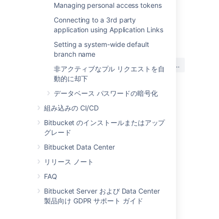
JMX metric details
.
Managing personal access tokens
Connecting to a 3rd party
application using Application Links
最終更新日: 2022 年 10 月 27 日
Setting a system-wide default
branch name
この内容はお役に立ちました
はい
いいえ
非アクティブなプル リクエストを自
か?
動的に却下
データベース パスワードの暗号化
組み込みの CI/CD
このセクションの項目
Bitbucket のインストールまたはアップ
Event system
グレード
Upgrade tasks
Bitbucket Data Center
リリース ノート
FAQ
関連コンテンツ
Bitbucket Server および Data Center
製品向け GDPR サポート ガイド
App observability in third-party tools
Diagnostics for third-party apps