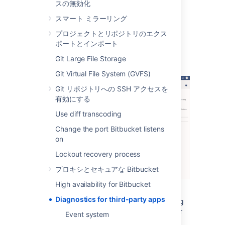
スの無効化
The alerts can be filtered by severity,
スマート ミラーリング
component, app, node and time.
プロジェクトとリポジトリのエクス
ポートとインポート
Alert Details
Git Large File Storage
Git Virtual File System (GVFS)
Git リポジトリへの SSH アクセスを
有効にする
Use diff transcoding
Change the port Bitbucket listens
on
Lockout recovery process
プロキシとセキュアな Bitbucket
High availability for Bitbucket
Diagnostics for third-party apps
The alert details page is accessed by clicking
into an alert, and displays individual alerts for
Event system
the selected issue and app combination.