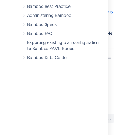
People who are responsible for the broken
Bamboo Best Practice
build are displayed on the
build result summary
Administering Bamboo
.
Bamboo Specs
Broken builds that are assigned to you are
displayed on your
My Bamboo
page, available
Bamboo FAQ
from the top navigation bar.
Exporting existing plan configuration
to Bamboo YAML Specs
Bamboo Data Center
最終更新日 2021 年 6 月 14 日
この内容はお役に立ちました
はい
いいえ
か?