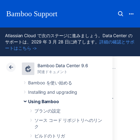
Bamboo Support
Atlassian Cloud で次のステージに進みましょう。Data Center の
サポートは、2029 年 3 月 28 日に終了します。
詳細の確認とサポ
ートはこちら ->
Bamboo Data Center 9.6
アトラシアン サポート
Bamboo 9.6
関連ドキュメント
ビルド結果
関連ドキュメント
Data Center 9.6
Bamboo を使い始める
Installing and upgrading
ビルドの失敗に対
Using Bamboo
する責任の割り当
プランの設定
ソース コード リポジトリへのリン
て
ク
ビルドのトリガ