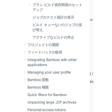
configured first, using the Change of
プラン ビルド依存関係のセット
responsibilities
Event
and the Responsible
アップ
user
Recipient type
. See
ジョブのテスト統計の表示
Configuring notifications for a plan and its jobs
for more information.
ビルド キューないのジョブの並
び替え
アクティブなビルドの停止
関連ページ
プロジェクトの展開
ビルド結果による作業
コメントの使用
フィードバックの取得
通知
Integrating Bamboo with other
applications
Managing your user profile
失敗したビルドに手動で責任を割り当てる方法：
Bamboo 変数
Go to the
build result summary
for a plan.
Bamboo 権限
Select
Assign responsibility
to make
another member of your team
Quick filters for Bamboo
responsible for fixing the build.
Unpacking large .ZIP archives
Select
Claim full responsibility
if you
want to fix the build yourself.
Personal access tokens