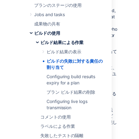
Bamboo automatically alerts the people who
プランのステージの使用
are assigned as responsible for a broken build,
Jobs and tasks
and lets other members of the team know that
someone is looking at the problem. As you
成果物の共有
investigate the build failure, you can revise who
ビルドの使用
is responsible, or claim all the responsibility for
yourself.
ビルド結果による作業
失敗したビルドの修正を担当するように割り当て
ビルド結果の表示
るには2つの方法があります。
ビルドの失敗に対する責任の
割り当て
ビルドの失敗時に、Bamboo が自動的に、
失敗したビルドにコードをコミットしたユ
Configuring build results
ーザーをすべて責任者として割り当てま
expiry for a plan
す。
プラン ビルド結果の削除
手動でユーザーを責任者として割り当てる
ことができます。
Configuring live logs
transmission
Bamboo は割り当てられたユーザーに通知を送
信します。ビルドが成功すると、Bamboo はビ
コメントの使用
ルドから責任者を削除します
-
彼らは困難を脱し
ラベルによる作業
ました。
失敗したテストの隔離
Note that notifications need to have been