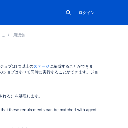
ログイン
用語集
関
ジョブは1つ以上の
ステージ
に編成することができま
連
ジ内のジョブはすべて同時に実行することができます。ジョ
コ
ン
テ
ン
される）を処理します。
ツ
so that these requirements can be matched with agent
Migration
job
。
Jobs