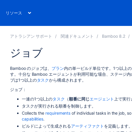
リソース
アトラシアン サポート
関連ドキュメント
Bamboo 8.2
ジョブ
Bamboo の
ジョブ
は、
プラン
内の単一ビルド単位です。1つ以上の
す。十分な Bamboo エージェントが利用可能な場合、ステー
ブは1つ以上の
タスク
から構成されます。
ジョブ：
一連の1つ以上の
タスク
（
順番に
同じ
エージェント
上で実行
タスクが実行される順番を制御します。
Collects the
requirements
of individual tasks in the job, 
capabilities
.
ビルドによって生成される
アーティファクト
を定義します