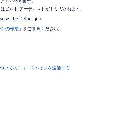
ることができます。
and
たはビルド アーティストがトリガされます。
tasks
n as the Default job.
Jobs
ランの作成
」をご参照ください)。
and
tasks
Job
Redesign
your
についてのフィードバックを送信する
workweek
Configuring
jobs
Configuring
jobs
Become
an
effective
Jira