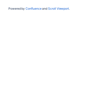
Powered by
Confluence
and
Scroll Viewport
.