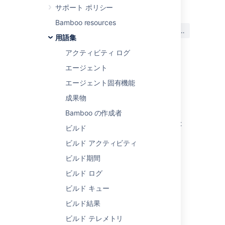
サポート ポリシー
Bamboo resources
この内容はお役に立ちました
はい
いいえ
か?
用語集
アクティビティ ログ
エージェント
関連コンテンツ
エージェント固有機能
Git or Hg Repository exceeds number of
成果物
allowed committers
Bamboo の作成者
Git commits from unknown users in Bitbucket
ビルド
Cloud
ビルド アクティビティ
Fisheye smart commit tutorial
ビルド期間
Approve a commit
ビルド ログ
Glossary
ビルド キュー
ビルド結果
Git or Hg Repository exceeds number of
allowed Committers
ビルド テレメトリ