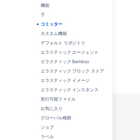
The grey 'commited' bar is not showing for
機能
Sprint via Velocity chart
子
Commit statuses
コミッター
Viewing the commit graph for a repository
カスタム機能
デフォルト リポジトリ
authors in Crucible
エラスティック エージェント
エラスティック Bamboo
エラスティック ブロック ストア
Powered by
Confluence
and
Scroll Viewport
.
エラスティック イメージ
エラスティック インスタンス
実行可能ファイル
お気に入り
グローバル権限
プライバシー ポリシー
利用規約
セキュリティ
ジョブ
©
2026
アトラシアン
ラベル