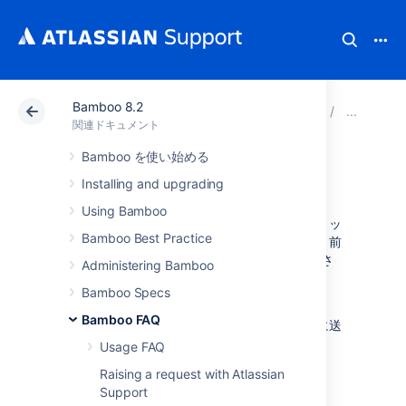
Bamboo 8.2
アトラシアン サポート
関連ドキュメント
Bamboo 8
用
関連ドキュメント
Bamboo を使い始める
コミッター
Installing and upgrading
Using Bamboo
コミッター
とは、特定のビルドにコードをコミッ
Bamboo Best Practice
トした Bamboo ユーザーのことです (つまり、前
のビルドが Bamboo によってチェックアウトさ
Administering Bamboo
れた後にコードをコミットしたユーザー)。
Bamboo Specs
Bamboo FAQ
管理者は、計画の
通知
をビルドのコミッターに送
信するように設定できます。
Usage FAQ
Raising a request with Atlassian
Support
最終更新日 2012 年 5 月 7 日