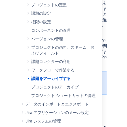
持できます。Jira インスタンスでの情報の散在を
プロジェクトの定義
防ぐために、
完了済み
または
解決済み
の課題、ま
課題の設定
たは解決期限を過ぎた課題をアーカイブすること
をおすすめします。たとえば、多くのお客様は過
権限の設定
去 2 年間更新されていない課題をアーカイブし
コンポーネントの管理
ています。
バージョンの管理
1 つまたは複数の課題をアーカイブすることがで
きます。大量の課題をアーカイブする場合、時間
プロジェクトの画面、スキーム、お
がかかる可能性があります。課題のアーカイブま
よびフィールド
たは復元時には、インデックスの再作成は不要で
課題コレクターの利用
す。
ワークフローで作業する
課題をアーカイブする
この機能は Data Center でのみ利用
できます。
プロジェクトのアーカイブ
プロジェクト ショートカットの管理
データのインポートとエクスポート
Jira アプリケーションのメール設定
はじめる前に
Jira システムの管理