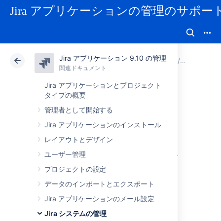
Jira アプリケーションの管理のサポー
Jira アプリケーション 9.10 の管理
アトラシアン サポート
Jira アプリケーション 9.10 の管理
関連ドキュメント
システム
関連ドキュメント
クラウド
Data Center 9.10
Jira アプリケーションとプロジェクト
タイプの概要
Jiraアプリケーシ
管理者として開始する
Jira アプリケーションのインストール
ョンのインストゥ
レイアウトとデザイン
ルメンテーション
ユーザー管理
プロジェクトの設定
による統計情報を
データのインポートとエクスポート
表示する
Jira アプリケーションのメール設定
Jira システムの管理