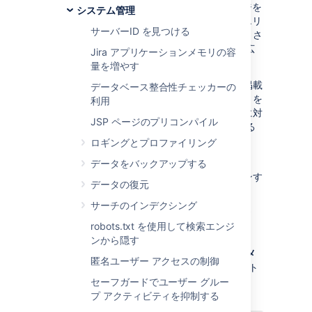
Jira では、
インストゥルメンテーション
ページを
システム管理
提供しています。このページは、Jira の管理エリ
サーバーID を見つける
ア全体で表示するために「インストゥルメントさ
れた」 (記録された) Jira 内部のプロパティの広
Jira アプリケーションメモリの容
範囲にわたる統計の種類を表示します。
量を増やす
このページは主に、特にこのページに一覧を掲載
データベース整合性チェッカーの
している一つ以上のプロパティの統計の見積りを
利用
依頼した場合、サポートに関する問い合わせに対
JSP ページのプリコンパイル
するアトラシアン サポートの支援を手助けする
際に役立ちます。
ロギングとプロファイリング
注:
次のすべての手順では、
Jira 管理者
データをバックアップする
グローバル権限
を持つユーザーとしてログインす
データの復元
る必要があります。
サーチのインデクシング
上部のナビゲーション バーから [
管理者
robots.txt を使用して検索エンジ
] > [
システム
] を選択します。
ンから隠す
[システムとサポート] > [インストゥルメ
匿名ユーザー アクセスの制御
ンテーション]
の順に選択して、インスト
ゥルメンテーション ページを表示しま
セーフガードでユーザー グルー
す。
プ アクティビティを抑制する