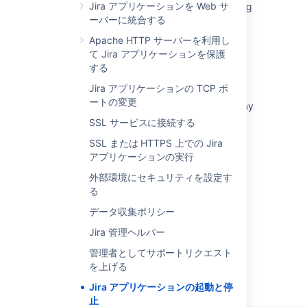
Jira アプリケーションを Web サ
Characters Not Supported by ASCII are Being
す。
例:
ーバーに統合する
Displayed as Question Marks
この機能は Jira Data Center では動作
しません
。
Apache HTTP サーバーを利用し
-Datlassian.plugins.startup.options="--dis
Jira error "The character encoding [] is not
て Jira アプリケーションを保護
これは、Jira の起動に致命的な影響を
supported." when loading some pages
する
与えていると考えられ、いずれかが無
注意
効化されると Jira が起動に失敗するよ
What are plans in Jira?
Jira アプリケーションの TCP ポ
うなアプリを無効化するために使用で
ートの変更
--disable-addons は、無効化するア
Jira Boards do not load, not accessible by any
きます
ドオンのコロン区切りリスト (アプリ
user and screen gets blank
SSL サービスに接続する
これは、Jira アプリケーションの OBR
キーの唯一の禁止文字列であるコロン
バンドルを無効化し、Jira Software
SSL または HTTPS 上での Jira
が選択されています) を取得します。
JIRA Software JAVA API for Version 7 and
アプリを停止するためなどに使用でき
アプリケーションの実行
これらはシステム アプリである
可能性
above
ます。
があります
。
外部環境にセキュリティを設定す
Jira installer results in
この機能は Jira Data Center では動作
る
'java.lang.UnsatisfiedLinkError' error
<installation-directory>/bin/start-ji
しません
。
データ収集ポリシー
これは、Jira の起動に致命的な影響を
与えていると考えられ、いずれかが無
Jira 管理ヘルパー
効化されると Jira が起動に失敗するよ
管理者としてサポートリクエスト
うなアプリを無効化するために使用で
を上げる
きます
Powered by
Confluence
and
Scroll Viewport
.
Jira アプリケーションの起動と停
これは、Jira アプリケーションの OBR
止
バンドルを無効化し、Jira Software