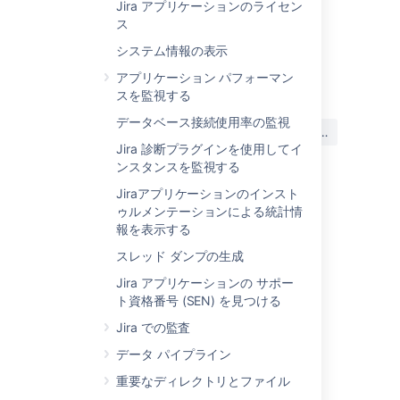
続的ではないため、起動時に一度のみ適用さ
Jira アプリケーションのライセン
を
directory>\bin\stop-jira.sh
れ、Jira を再起動する必要がある場合は再度
ス
実行します。
start-jira.bat を使用していないけれど、この
には自身の Windows ドメインま
<DOMAIN>
適用する必要があります。
機能を使用したい場合は、Jira を実行中のサ
たはコンピュータ名を、
システム情報の表示
には専用ユ
<jira>
ーブレット コンテナーの呼び出しに次の
ーザーの名前を入力します。
最終更新日 2018 年 11 月 5 日
start-jira.sh スクリプトを使用して Jira を使
アプリケーション パフォーマン
JVM パラメーターを追加できます。
専用ユーザー アカウントで Jira を実行する
用する場合、システム起動時にパラメーター
スを監視する
ことをお勧めします。
を指定する必要があります。例:
データベース接続使用率の監視
この内容はお役に立ちました
-Datlassian.plugins.startup.options="/disa
はい
いいえ
か?
$ 
su
 -u 
<
user
>
./bin/start-jira.sh --disable-all-addons -
Jira 診断プラグインを使用してイ
$ ./start-jira.sh
複数のアプリ
を無効化するには、アプリのコ
ンスタンスを監視する
ロン区切りのリストを使用します。正規表現
Jira のステージングには start-jira.sh を使用
Jiraアプリケーションのインスト
やワイルドカードは許可されておらず、アプ
には、専用ユーザーの名前を入力し
<user>
していないけれど、この機能を使用したい場
関連コンテンツ
ゥルメンテーションによる統計情
リの完全なキーを指定する必要があります。
ます。
合は、Jira を実行中のサーブレット コンテ
報を表示する
例:
ナーの呼び出しに次の JVM パラメーターを
What is Jira?
Ubuntu を使用している場合は、コマンドは
スレッド ダンプの生成
追加できます。
次のように少し異なります。
Architecture overview
-Datlassian.plugins.startup.options="/disa
Jira アプリケーションの サポー
ト資格番号 (SEN) を見つける
-Datlassian.plugins.startup.options="--dis
$ sudo su <user>

Jira Software overview
注意
Jira での監査
$ ./start-jira.sh
Multi-byte characters on dashboard are
複数のアプリ
を無効化するには、アプリのコ
データ パイプライン
アプリ キーにスペースが含まれている
garbled in case language is set to Japanese,
ロン区切りのリストを使用します。正規表現
場合、この機能は動作しません。
Korean or Chinese
やワイルドカードは許可されておらず、アプ
重要なディレクトリとファイル
アプリを手動で操作する
必要がありま
リの完全なキーを指定する必要があります。