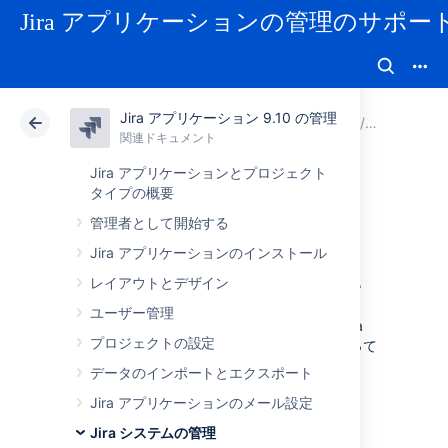
Jira アプリケーションの管理のサポー
Jira アプリケーション 9.10 の管理
アトラシアン サポート
Jira アプリケーション 9.10 の管理
関連ドキュメント
システム
関連ドキュメント
クラウド
Data Center 9.10
Jira アプリケーションとプロジェクト
タイプの概要
Jira アプリケーシ
管理者として開始する
Jira アプリケーションのインストール
ョンの起動と停止
レイアウトとデザイン
ユーザー管理
Jira アプリケーションの起動/停止方法は、Jira
プロジェクトの設定
をサービスとして実行しているかどうかによって
異なります。
データのインポートとエクスポート
Jira アプリケーションのメール設定
Windows
Jira システムの管理