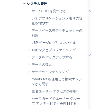
サービスとしてインストールした場合...
システム管理
Jira をサービスとしてインストールした場
サービスとして手動でインストールしなかっ
サーバーID を見つける
合、Windows スタート メニューから
Jira サ
た場合...
ーバーの起動
および
Jira サーバーの停止
を
Jira アプリケーションメモリの容
Jira をサービスとしてインストールしなかっ
実行することができます。
量を増やす
アプリを無効化して手動で起動...
た場合、Jira を手動で起動および停止する必
Jira は、すべての非システム アプリ、また
要があります。
および
フ
start-jira.bat
データベース整合性チェッカーの
stop-jira.bat
はそれらのアプリのいくつかを無効化して起
ァイルを使用して Jira を手動で開始または
利用
Linux
動できます。これは、このような非システム
Jira を開始するには、
停止することはできません。
JSP ページのプリコンパイル
アプリによって Jira インスタンスで問題が
<installation-
サービスとしてインストールした場合...
発生している場合のトラブルシューティング
directory>\bin\start-jira.bat
ロギングとプロファイリング
Jira をサービスとしてインストールした場
に役立ちます (起動時に jira でエラーが発生
を実行します。
サービスとして手動でインストールしなかっ
合、以下のコマンドのいずれかを使用して、
データをバックアップする
する、アプリで不具合が発生していて UPM
Jira を停止するには、
た場合...
Jira を
起動
、
停止
、または再起動します。
から削除できないなど)。パラメーターは永
<installation-
Jira をサービスとしてインストールしなかっ
データの復元
アプリを無効化して手動で起動...
続的ではないため、起動時に一度のみ適用さ
を
directory>\bin\stop-jira.bat
た場合、Jira を手動で起動および停止する必
Jira は、すべての非システム アプリ、また
サーチのインデクシング
れ、Jira を再起動する必要がある場合は再度
$ 
sudo
 /etc/init.d/jira start

実行します。
要があります。
はそれらのアプリのいくつかを無効化して起
適用する必要があります。
$ 
sudo
robots.txt を使用して検索エンジ
Jira は専用ユーザー アカウントで実行する
動できます。これは、このような非システム
Jira を開始するには、
ンから隠す
start-jira.bat ファイルを使用して Jira を使
ことをお勧めします。これを行うには、
アプリによって Jira インスタンスで問題が
<installation-
および
ファ
start-jira.sh
stop-jira.sh
用する場合、システム起動時にパラメーター
コマンドを使用して
runas
start-
発生している場合のトラブルシューティング
を
匿名ユーザー アクセスの制御
directory>\bin\start-jira.sh
イルを使用して Jira を手動で開始または停
を指定する必要があります。例:
を実行します。
jira.bat
に役立ちます (起動時に jira でエラーが発生
実行します。
止することはできません。
セーフガードでユーザー グルー
する、アプリで不具合が発生していて UPM
Jira を停止するには、
プ アクティビティを抑制する
から削除できないなど)。パラメーターは永
<installation-directory>/bin/start-jira.ba
> runas /env /user:<DOMAIN>\<jira> start-j
<installation-