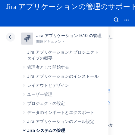
Jira アプリケーションの管理のサポー
Jira アプリケーション 9.10 の管理
アトラシアン サポート
Jira アプリケーション 9.10 の管理
関連ドキュメント
システム
関連ドキュメント
クラウド
Data Center 9.10
Jira アプリケーションとプロジェクト
タイプの概要
データの復元
管理者として開始する
Jira アプリケーションのインストール
この処理は通常、
レイアウトとデザイン
別のサーバーへの Jira アプリケーションの移行
ユーザー管理
作業、または
複数のサーバーへの Jira アプリケーションの分
プロジェクトの設定
割
データのインポートとエクスポート
作業の終盤で実施されます。
Jira アプリケーションのメール設定
単一のプロジェクトを、バックアップファイルか
Jira システムの管理
ら既存の Jira インスタンスに復元する場合は、