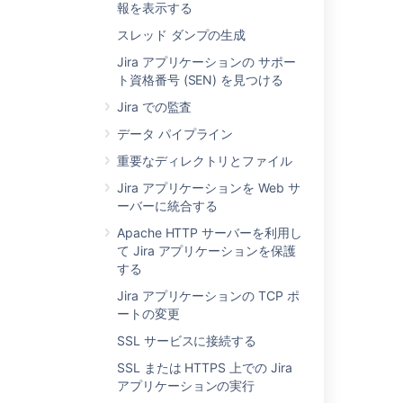
報を表示する
Exporting issues from Cloud to Server
スレッド ダンプの生成
Backing up the database
Jira アプリケーションの サポー
ト資格番号 (SEN) を見つける
Backing up data
Jira での監査
Rolling back a Jira application upgrade
データ パイプライン
Configuring automatic database backups
重要なディレクトリとファイル
Migrating from Jira Cloud to Server
Jira アプリケーションを Web サ
applications
ーバーに統合する
Apache HTTP サーバーを利用し
Migrating Jira applications to another server
て Jira アプリケーションを保護
Splitting Jira applications
する
Jira アプリケーションの TCP ポ
ートの変更
SSL サービスに接続する
SSL または HTTPS 上での Jira
Powered by
Confluence
and
Scroll Viewport
.
アプリケーションの実行