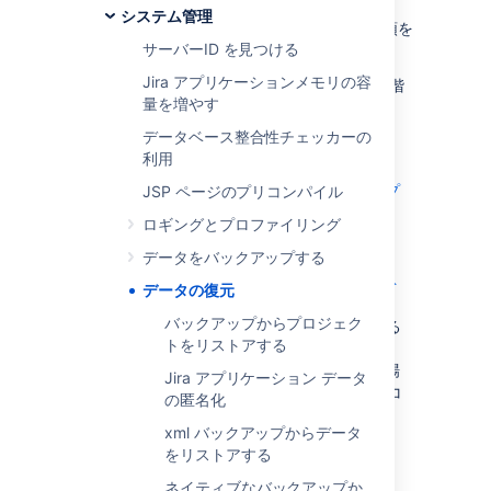
代わりに
システム管理
バックアップからプロジェクトを復元する
手順を
サーバーID を見つける
参照してください。
Jira アプリケーションメモリの容
バックアップからの Jira の復元は、次の 3 段階
量を増やす
のプロセスからなっています。
データベース整合性チェッカーの
（オプション）
メール送受信の無効化
利用
データをデータベースに復元
オプション 1
:
ネイティブなバックアップ
JSP ページのプリコンパイル
からの情報の復元
ロギングとプロファイリング
オプション 2
:
XML からデータベースへのデータ復元
データをバックアップする
添付ファイルを添付ファイル ディレクト
データの復元
リに復元します
バックアップからプロジェク
(
添付ファイル
がバックアップされている
トをリストアする
場合)。
ネイティブ バックアップを実行済みの場
Jira アプリケーション データ
合、手動で
を新しいサーバーに
コ
/data
の匿名化
ピー/復元
する必要もあります。
xml バックアップからデータ
をリストアする
最終更新日 2020 年 9 月 3 日
ネイティブなバックアップか