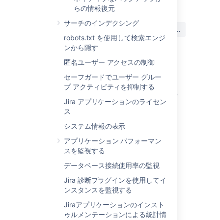
らの情報復元
サーチのインデクシング
この内容はお役に立ちました
はい
いいえ
か?
robots.txt を使用して検索エンジ
ンから隠す
匿名ユーザー アクセスの制御
このセクションの項目
セーフガードでユーザー グルー
プ アクティビティを抑制する
バックアップからプロジェクトをリストアする
Jira アプリケーションのライセン
Jira アプリケーション データの匿名化
ス
システム情報の表示
xml バックアップからデータをリストアする
アプリケーション パフォーマン
ネイティブなバックアップからの情報復元
スを監視する
データベース接続使用率の監視
Jira 診断プラグインを使用してイ
関連コンテンツ
ンスタンスを監視する
Restoring a project from backup
Jiraアプリケーションのインスト
ゥルメンテーションによる統計情
Restoring data from an xml backup