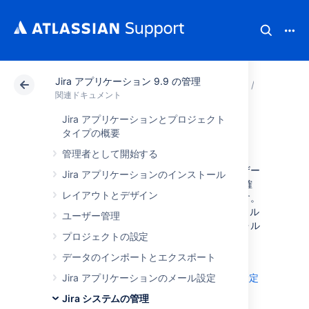
Jira アプリケーション 9.9 の管理
アトラシアン サポート
関連ドキュメント
Jira ア
Jira
関連ドキュメント
Jira アプリケーションとプロジェクト
グローバル設定
タイプの概要
管理者として開始する
本セクションには、グローバルで全てのユーザー
Jira アプリケーションのインストール
に適用される Jira のインストール時の設定の確
レイアウトとデザイン
認と構成の方法に関する情報を記載しています。
これには、Jira のインストールのためのデフォル
ユーザー管理
ト設定及びユーザーに対して適用されるデフォル
プロジェクトの設定
ト設定に関する情報が含まれます。
データのインポートとエクスポート
タイムトラッキングの設定
Jira アプリケーションのメール設定
Jira アプリケーションのオプションの設定
詳細設定の構成
Jira システムの管理