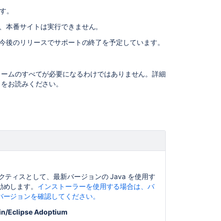
サ
す。
ポ
ー
、本番サイトは実行できません。
ト
終
今後のリリースでサポートの終了を予定しています。
了
の
お
ームのすべてが必要になるわけではありません。詳細
知
」をお読みください。
ら
せ
関
連
コ
ン
テ
クティスとして、最新バージョンの Java を使用す
ン
勧めします。
インストーラーを使用する場合は、バ
ツ
バージョンを確認してください。
Explore
in/Eclipse Adoptium
the