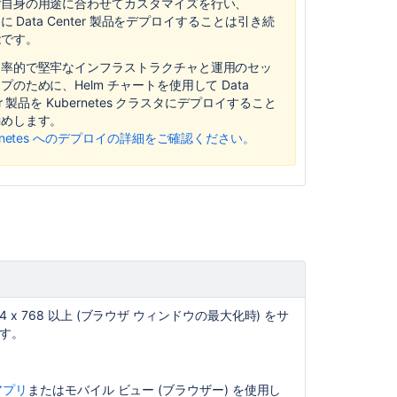
ご自身の用途に合わせてカスタマイズを行い、
Platforms
e に Data Center 製品をデプロイすることは引き続
page
能です。
indicates
it
効率的で堅牢なインフラストラクチャと
運用
のセッ
is
プのために、Helm チャートを使用して Data
for
er 製品を Kubernetes クラスタにデプロイすること
Bamboo
勧めします。
10.1.
ernetes へのデプロイの詳細をご確認ください。
The
Bamboo
10.2
Supported
Platforms
page
indicates
it
is
4 x 768 以上 (ブラウザ ウィンドウの最大化時) をサ
for
す。
Bamboo
11
Platform
 アプリ
またはモバイル ビュー (ブラウザー) を使用し