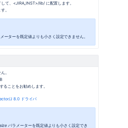
<JIRA_INST>/lib/ に配置します。
ます。
メーターを既定値よりも小さく設定できません。
コ
ミ
せん。
ュ
ニ
B
テ
ィ
ドで実行することをお勧めします。
に
質
問
ector/J 8.0 ドライバ
size
パラメーターを既定値よりも小さく設定でき