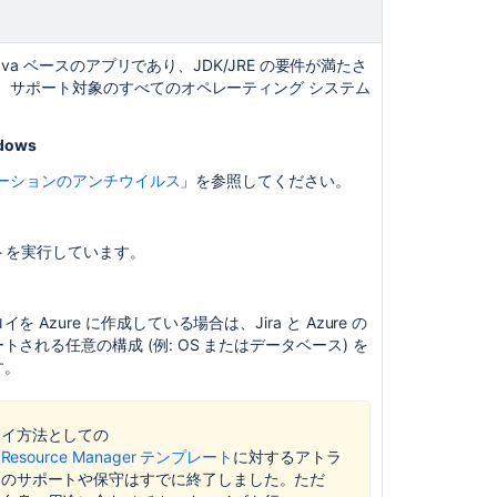
End
of
support
ava ベースのアプリであり、JDK/JRE の要件が満たさ
announcement
、サポート対象のすべてのオペレーティング システム
for
Bamboo
ndows
Support
リケーションのアンチウイルス
」を参照してください。
Apple
Silicon
Processors
for
テストを実行しています。
Bamboo
Remote
Agents
を Azure に作成している場合は、Jira と Azure の
トされる任意の構成 (例: OS またはデータベース) を
Supported
す。
platforms
The
ロイ方法としての
Bamboo
e Resource Manager テンプレート
に対する
アトラ
11
ンのサポートや保守はすでに終了しました。
ただ
Supported