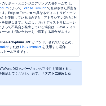
ンのサポートとエンジニアリングの各チームでは、
platform
ptium
によって
Eclipse Temurin
で登録された課題を
apps
。Eclipse Temurin の異なるディストリビューシ
What
 Zulu) を使用している場合でも、アトラシアン製品に対
are
を提供します。ただし、Java ディストリビューシ
the
よって不具合が発生している場合は、Java ディス
Fisheye
ターへのお問い合わせをご提案する場合がありま
System
Requirements?
lipse Adoptium JRE
がバンドルされているため、
taller
または
Linux Installer
を使用する場合に
Add
インストール不要です。
support
to
MySQL
8.4
pToPenJDK
) のバージョンの互換性を確認するに
を確認してください。表で、「
テストに使用した
End
of
support
announcement
for
Bamboo