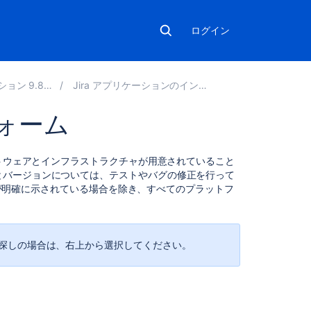
ログイン
ン 9.8 の管理
Jira アプリケーションのインストール
ォーム
こ
フトウェアとインフラストラクチャが用意されていること
の
とバージョンについては、テストやバグの修正を行って
セ
である旨が明確に示されている場合を除き、すべてのプラットフ
ク
シ
ョ
ン
探しの場合は、右上から選択してください。
の
項
目