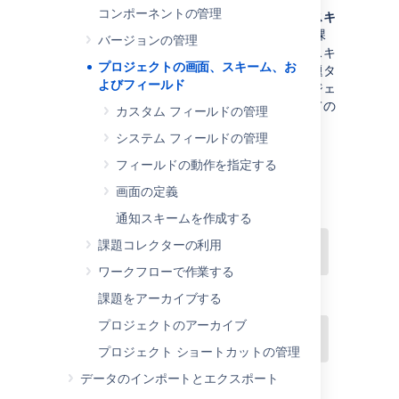
コンポーネントの管理
ユーザーは
画面
で課題を表示し、画面は
画面スキ
ーム
によって (課題の作成や編集など) 特定の課
バージョンの管理
題操作にマッピングされます。次いで、画面スキ
プロジェクトの画面、スキーム、お
ームは
課題タイプ画面スキーム
によって、課題タ
よびフィールド
イプにマッピングされます。この設定がプロジェ
クトに関連付けられ、プロジェクト内のすべての
カスタム フィールドの管理
課題に適用可能となります。
システム フィールドの管理
フィールドの動作を指定する
画面の定義
通知スキームを作成する
課題コレクターの利用
ワークフローで作業する
課題をアーカイブする
プロジェクトのアーカイブ
プロジェクト ショートカットの管理
データのインポートとエクスポート