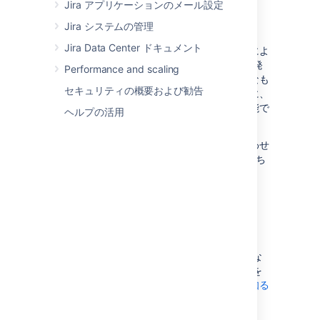
Jira アプリケーションのメール設定
Jira システムの管理
Jira Data Center ドキュメント
フィールドや画面、スキームのカスタマイズによ
り、JIRA アプリケーションの機能を最大限に発
Performance and scaling
揮させ、ユーザーの作業を効率的かつ効果的なも
セキュリティの概要および勧告
のにできます。また、課題が更新されたときに、
ユーザーに通知する通知スキームの設定が可能で
ヘルプの活用
す。
本セクションの以下のページは、ニーズに合わせ
て JIRA を設定し、カスタマイズするのに役立ち
ます。
カスタムフィールドを追加する
カスタム フィールドの動作や、各課題に必要な
情報を確実に得るためにカスタム フィールドを
課題に追加する方法について、
もっと詳しく知る