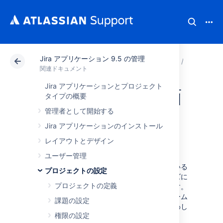
Jira アプリケーション 9.5 の管理
アトラシアン サポート
関連ドキュメント
Jira ア
プロジ
関連ドキュメント
Jira アプリケーションとプロジェクト
プロジェクトの画
タイプの概要
管理者として開始する
面、スキーム、お
Jira アプリケーションのインストール
よびフィールド
レイアウトとデザイン
ユーザー管理
各課題の情報は、その課題に関連付けられている
プロジェクトの設定
フィールドに保持されています。組織のニーズに
プロジェクトの定義
合わせて、これらのフィールドを調整できます。
下の図は、これらのフィールドが画面やスキーム
課題の設定
を経由して、課題とどう​​関連しているかを表わし
権限の設定
たものです。