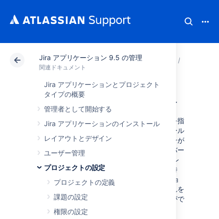
Jira アプリケーション 9.5 の管理
アトラシアン サポート
関連ドキュメント
Jira ア
プロジ
関連ドキュメント
Jira アプリケーションとプロジェクト
バージョンの管理
タイプの概要
管理者として開始する
バージョンは時点ごとのプロジェクトの状態を指
Jira アプリケーションのインストール
します。バージョンは、リリースのスケジュール
レイアウトとデザイン
を立て、整理するのに役立ちます。バージョンが
作成され、それに課題が割り当てられると、バー
ユーザー管理
ジョンを管理する際に、たとえば、変更ログ レ
プロジェクトの設定
ポート等、数種のレポートを利用できます。特
に、変更ログ レポートは、各課題の「バージョ
プロジェクトの定義
ンの修正」フィールドによって駆動され、これを
課題の設定
使用してリリース済みバージョンのレビューがで
きます。
権限の設定