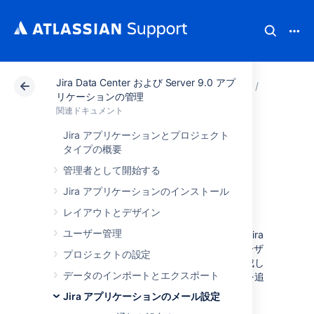
Jira Data Center および Server 9.0 アプ
アトラシアン サポート
関連ドキュメント
Jira Da
Jira
リケーションの管理
関連ドキュメント
課題やコメントを
Jira アプリケーションとプロジェクト
タイプの概要
メールから作成す
管理者として開始する
る
Jira アプリケーションのインストール
レイアウトとデザイン
ユーザー管理
管理者は、メールを受信および処理するよう Jira
を設定できます。Jira はライセンスを持つユーザ
プロジェクトの設定
ーからメールを受信して、自動的に課題を作成し
データのインポートとエクスポート
たり、既存の課題へコメントや添付ファイルを追
加します。
Jira アプリケーションのメール設定