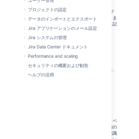
ユーザー管理
データベース コネクションの再構成は、
プロジェクトの設定
Jira 設定ツール
を使用するか、
dbconfig.xml
フ
ァイルを手動で編集することで行うことができま
データのインポートとエクスポート
す。各データベース固有の手順については、上記
Jira アプリケーションのメール設定
の一覧をご参照ください。
Jira システムの管理
Jira Data Center ドキュメント
データの移行
Performance and scaling
セキュリティの概要および勧告
課題データを別のデータベースに移行するには、
ヘルプの活用
「
データベースの切り替え
」を参照してくださ
い。
既知の問題
次の表は、データベースの操作中またはデータベ
ース手順の実行中に発生する可能性のある既知の
問題の一覧です。
当社ではこのような問題を認識