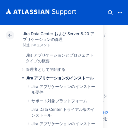
Jira Data Center および Server 8.20 ア
アトラシアン サポート
関連ドキュメント
Jira Da
Jira
プリケーションの管理
関連ドキュメント
Jira アプリケーシ
Jira アプリケーションとプロジェクト
タイプの概要
ョンのデータベー
管理者として開始する
スへの接続
Jira アプリケーションのインストール
Jira アプリケーションのインストー
ル要件
Jira では、課題データを保管するためにリレーシ
サポート対象プラットフォーム
ョナル データベースが必要です。Jira インスト
ールを完全に新しくセットアップする場合、
Jira Data Center トライアル版のイ
Jira セットアップ ウィザード
は Jira の内部の
H2
ンストール
または外部データベースへのデータベース接続を
Jira アプリケーションのインストー
設定します。