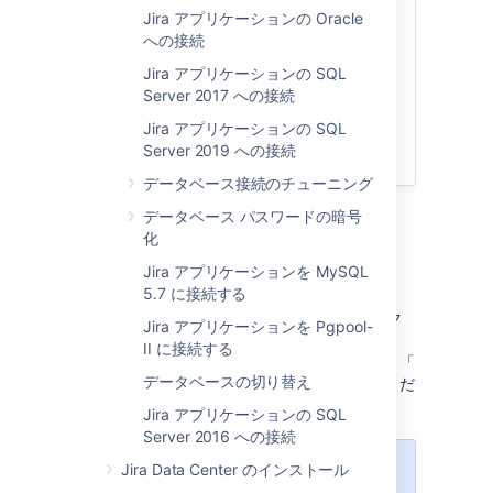
Jira アプリケーションの Oracle
に接続する
への接続
Jira アプリケーションを Pgpool-II に
接続する
Jira アプリケーションの SQL
データベースの切り替え
Server 2017 への接続
Jira アプリケーションの SQL Server
Jira アプリケーションの SQL
2016 への接続
Server 2019 への接続
データベース接続のチューニング
データベース パスワードの暗号
化
データベースの選択
Jira アプリケーションを MySQL
5.7 に接続する
データベースの選択は、その後の Jira 管理エク
Jira アプリケーションを Pgpool-
スペリエンスに大きく影響する可能性がありま
II に接続する
す。複数のデータベースから選択できる場合、「
データベースの切り替え
サポート対象のデータベースの一覧
」をご覧くだ
さい。
Jira アプリケーションの SQL
Server 2016 への接続
Jira Data Center のインストール
低コストのソリューションを探す場