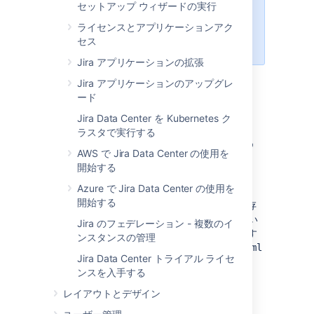
合、
MySQL
または
PostgreSQL
の
セットアップ ウィザードの実行
使用を検討してください。これらは
ライセンスとアプリケーションアク
いずれもオープンソース (無料) ソ
セス
フトウェアです。
Jira アプリケーションの拡張
Jira アプリケーションのアップグレ
ード
Jira をアップグレードまた
Jira Data Center を Kubernetes ク
ラスタで実行する
は別のサーバーに移行する
AWS で Jira Data Center の使用を
場合
開始する
Azure で Jira Data Center の使用を
Jira の手動アップグレード
または
開始する
他のサーバーへの Jira の移行
を実行中で、既存
の
ファイルにアクセスできない
dbconfig.xml
Jira のフェデレーション - 複数のイ
場合は、データベース コネクションを再構成す
ンスタンスの管理
る必要があります。これにより、
dbconfig.xml
Jira Data Center トライアル ライセ
ファイルが新しい Jira インストールの
ンスを入手する
Jira ホーム ディレクトリ
に作成され、そこで
Jira データベース コネクションが定義されま
レイアウトとデザイン
す。