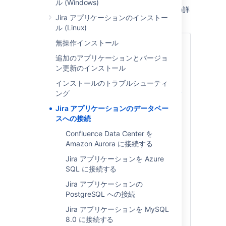
ル (Windows)
以下は、Jira をデータベースに接続するための詳
Jira アプリケーションのインストー
細な手順です。
ル (Linux)
無操作インストール
Confluence Data Center を Amazon
Aurora に接続する
追加のアプリケーションとバージョ
ン更新のインストール
Jira アプリケーションを Azure SQL
に接続する
インストールのトラブルシューティ
Jira アプリケーションの PostgreSQL
ング
への接続
Jira アプリケーションのデータベー
Jira アプリケーションを MySQL 8.0
スへの接続
に接続する
Confluence Data Center を
Jira アプリケーションの Oracle への
Amazon Aurora に接続する
接続
Jira アプリケーションの SQL Server
Jira アプリケーションを Azure
2017 への接続
SQL に接続する
Jira アプリケーションの SQL Server
Jira アプリケーションの
2019 への接続
PostgreSQL への接続
データベース接続のチューニング
Jira アプリケーションを MySQL
データベース パスワードの暗号化
8.0 に接続する
Jira アプリケーションを MySQL 5.7