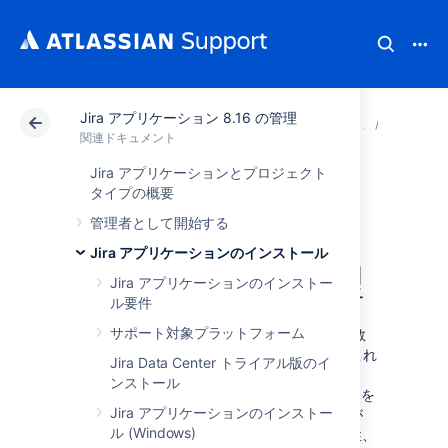
Jira アプリケーション 8.16 の管理
アトラシアン サポート
関連ドキュメント
Jira ア
Jira
関連ドキュメント
Jira アプリケーションとプロジェクト
Jira のフェデレー
タイプの概要
管理者として開始する
ション - 複数のイ
Jira アプリケーションのインストール
ンスタンスの管理
Jira アプリケーションのインストー
ル要件
サポート対象プラットフォーム
組織が複数の Jira インスタンスを使用して多数
のユーザー向けの環境を実現している場合、これ
Jira Data Center トライアル版のイ
らのインスタンスを 1 つの
ンストール
Jira Data Center インスタンス
に統合することを
Jira アプリケーションのインストー
お勧めします。これにより、あらゆる大企業が
ル (Windows)
Jira に求める、管理機能、相互運用、高可用性、