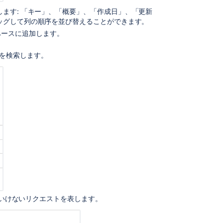
ジ
します: 「キー」、「概要」、「作成日」、「更新
ェ
ラッグして列の順序を並び替えることができます。
ク
ペースに追加します。
ト
。
の
ストを検索します。
セ
ッ
ト
ア
ッ
プ
サ
ー
ビ
ス
プ
ロ
ジ
ェ
ればいけないリクエストを表します。
ク
ト