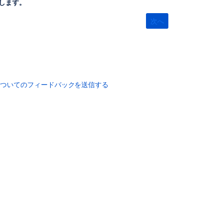
します。
ク
ト
次へ
チ
ー
ム
の
キ
ュ
ー
についてのフィードバックを送信する
を
作
成
す
る
サ
ー
ビ
ス
プ
ロ
ジ
ェ