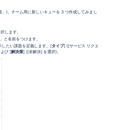
ジ
ェ
題」)、チーム用に新しいキューを 3 つ作成してみまし
ク
ト
管
理
を選択します。
者
sts」と名前をつけます。
用
示したい課題を定義します。[
タイプ
] ([サービス リクエ
の
よび [
解決策
] ([未解決] を選択)。
利
用
開
始
ガ
イ
ド
サ
ー
ビ
ス
プ
ロ