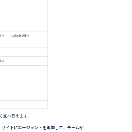
の
リ
ク
エ
ス
ト
タ
イ
プ
を
作
成
す
る
サ
ー
ビ
ス
プ
して並べ替えます。
ロ
ジ
は、サイトにエージェントを追加して、チームが
ェ