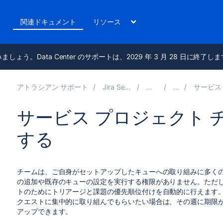
ト
関連ドキュメント
リソース
進みましょう。Data Center のサポートは、2029 年 3 月 28 日に終了し
アトラシアン サポート
Jira Service Management 10.2
関連ドキュメント
サービス プロジェクト管理者用
サービス プロジェクト 
する
チームは、ご自身がセットアップしたキューへの取り組みに多く
の追加や既存のキューの設定を実行する権限がありません。ただ
トのためにトリアージと課題の優先順位付けを自動的に行えます
クエストに集中的に取り組んでもらいたい場合は、その週に期限
アップできます。