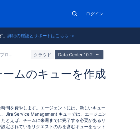
ログイン
ます。
詳細の確認とサポートはこちら ->
の利用開始ガイド
クラウド
Data Center 10.2
チームのキューを作成
サ
の時間を費やします。エージェントには、新しいキュー
ー
し、
Jira Service Management
キューでは、エージェン
ビ
。たとえば、チームに来週までに完了する必要があるリ
ス
が設定されているリクエストのみを含むキューをセット
プ
ロ