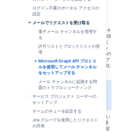
ネルをセットアッ
ログイン不要のポータル アクセスの
プする
設定
メールでリクエストを受け取る
お客様は、自分のメールボックスを使用して、キ
電子メール チャンネルを管理す
ューにリクエストを送信できます。メールを受信
る
して Jira Service Management でリクエストに
許可リストとブロックリストの管
変換するには、メール チャンネルをセットアッ
理
プする必要があります。選択できるプロトコルの
1 つに Microsoft Graph API があります。このプ
Microsoft Graph API プロトコ
ロトコルを使用するには、いくつかの手順を踏む
ルを使用してメール チャンネル
必要があります。
をセットアップする
メール チャンネルに起因する問
題のトラブルシューティング
Jira Service Management 5.8 で
は、Microsoft Graph API は受信メ
サービス プロジェクト ユーザーの
ールにのみ使用できます。
セットアップ
チームのキューを設定する
Microsoft Graph API は OAuth 2.0 に基づいてい
Jira グループを使用したリクエスト
るため、メール チャンネルのセットアップを開
の共有
始する前に、Azure Active Directory 統合を設定