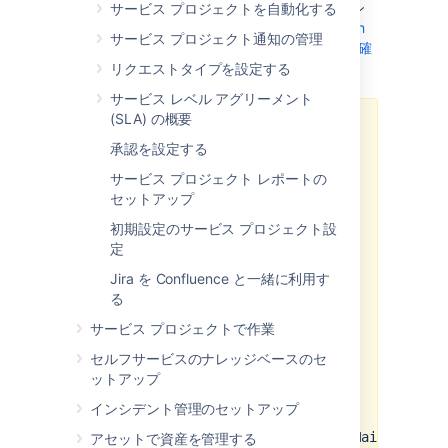
し、Jira Service Management にアプリケーシ
サービス プロジェクトを自動化する
ョン リンクを追加する必要があります。
OAuth
サービス プロジェクト通知の管理
2.0 と Microsoft Azure の統合の設定方法をご確
認ください
。
リクエストタイプを設定する
サービス レベル アグリーメント
(SLA) の概要
受信メールに Microsoft Graph API
承認を設定する
を使用するには、Azure Active
Directory アプリ レジストリで自分
サービス プロジェクト レポートの
の
API 権限
に次の権限を追加する必
セットアップ
要があります。
初期設定のサービス プロジェクト設
Mail.ReadWrite
定
offline_access
Jira を Confluence と一緒に利用す
Mail.ReadWrite.Shared
る
(for shared mailboxes
only)
サービス プロジェクトで作業
また、Jira のアプリケーション リ
セルフサービスのナレッジベースのセ
ンク構成の [
スコープ
] セクション
ットアップ
に次の URL を追加する必要があり
インシデント管理のセットアップ
ます:
https://graph.microsoft.com/Mail.ReadWr
アセットで資産を管理する