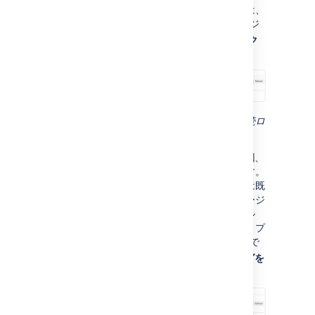
す。このプロセスのステータスを確認するには、
プロジェクト設定の [
メール リクエスト
] ページ
で新しいメール チャンネルの横にある
(アク
ション)
> [
ログを表示
] を選択します。
メール チャンネルとの接続のステータス (接続ロ
グ)
Jira Service Management では、1 分間に 1 回、
未読メールがメールボックスからプルされます。
メッセージが処理されると、そのメッセージは既
読としてマークされます。これは新着メッセージ
と古いメッセージを区別するためです。メール
チャンネルで処理された内容を確認するには、プ
ロジェクト設定の [
メール リクエスト
] ページで
チャンネルの横にある
(
アクション
) > [
ログを
表示
] を選択します。