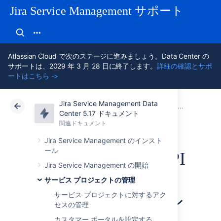
Jira Service Management サポート
Atlassian Cloud で次のステージに進みましょう。Data Center の
サポートは、2029 年 3 月 28 日に終了します。
詳細の確認とサポ
ートはこちら ->
Jira Service Management Data
アトラシアン サポート
Jira Service Management 5.17
関連ドキュメント
メールでリク
Center 5.17 ドキュメント
関連ドキュメント
クラウド
Data Center 5.17
Jira Service Management のインスト
ール
Microsoft Graph API
Jira Service Management の開始
プロトコルを使用
サービス プロジェクトの管理
サービス プロジェクトに対するアク
してメール チャン
セスの管理
カスタマー ポータルを設定する