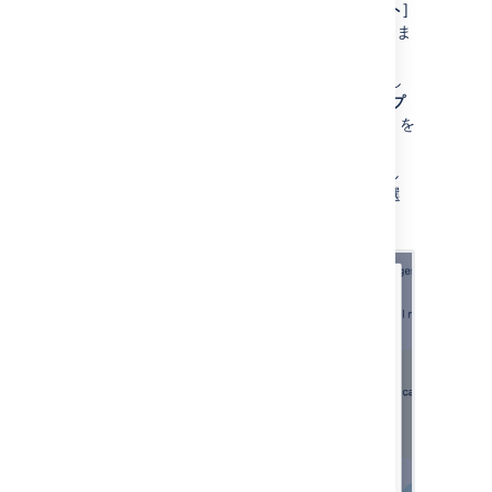
[
プロジェクト設定
] > [
メール リクエスト
]
に移動して、新しいチャンネルを作成しま
す。
[
電子メール サービス プロバイダー
] とし
て [
Microsoft
] を選択し、[
電子メール プ
ロトコル
] として [Microsoft Graph API] を
選択します。
メール アドレスを入力し、認証方式とし
て設定したアプリケーション リンクを選
択します。