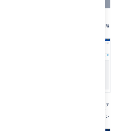
テキスト間隔を拡大
このオプションを使用すると、文字、単
語、テキスト行、段落の間のテキスト間隔
が広がります。
テキスト ボタン
(通常はカーソルを合わせたときに表示) テ
キスト ボタンに灰色の背景色を追加して
目立たせることができる新しいオプション
です。