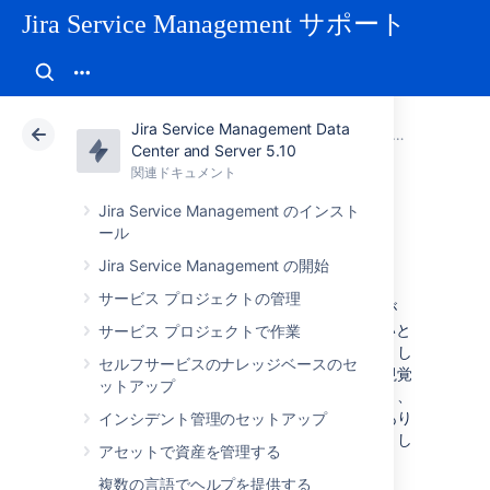
Jira Service Management サポート
Jira Service Management Data
アトラシアン サポート
Jira Service Management 5.10
関連ドキュメント
Center and Server 5.10
関連ドキュメント
クラウド
Data Center 5.10
Jira Service Management のインスト
ール
アクセシビリティ
Jira Service Management の開始
サービス プロジェクトの管理
アトラシアンでは、世界中のすべてのチームが
Jira を最小限の労力で使用できるようにしたいと
サービス プロジェクトで作業
考えており、この目標に向けた次のステップとし
セルフサービスのナレッジベースのセ
て、アクセシビリティ設定を改善しました。視覚
ットアップ
特性をお持ちの場合、色の区別が難しかったり、
類似した色が同じように見えてしまう場合があり
インシデント管理のセットアップ
ます。このリリースではこの課題に取り組みまし
アセットで資産を管理する
た。
複数の言語でヘルプを提供する