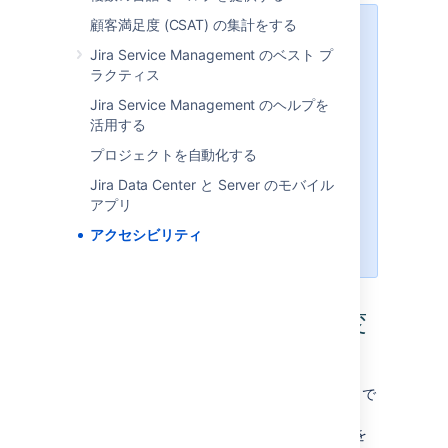
顧客満足度 (CSAT) の集計をする
今後のアクセシビリティの改善予定
Jira Service Management のベスト プ
について
ラクティス
Jira でのアクセシビリティへの取り
Jira Service Management のヘルプを
組みは、一時的なものではありませ
活用する
ん。弊社では引き続きほとんどの
Jira バージョンにおいて VTA レポ
プロジェクトを自動化する
ートを確認し、アクセシビリティの
Jira Data Center と Server のモバイル
問題の修正に取り組んで参ります。
アプリ
詳細については「
Jira でのアクセシ
ビリティの改善
」をご確認くださ
アクセシビリティ
い。
アクセシビリティ設定の変
更
アクセシビリティ設定をカスタマイズし、Jira で
作業に取り組みやすいようにすることができま
す。設定を変更するには、ユーザー アバターを