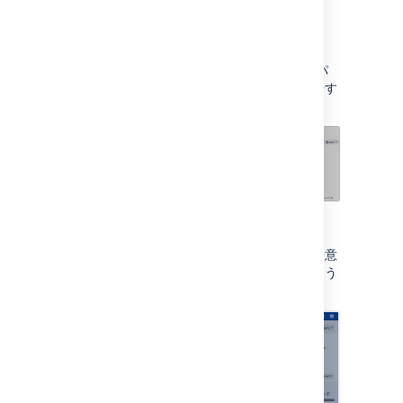
クリックして [
アクセシビリティ
] を選択しま
す。次のオプションを選択できます。
下線付きリンク
このオプションは Jira のすべてのハイパ
ーリンクに下線を表示し、より見つけやす
くします。
課題ステータスの模様
このオプションは課題のステータスに一意
の模様のを表示し、簡単に区別できるよう
にします。