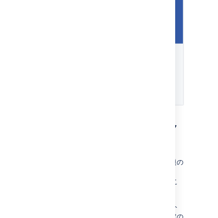
カスタマーフィードバック
の確認とレポート
顧客満足度スコアとコメントは解決された課題の
課題詳細画面に表示されます。エージェント
も
自分の最近解決キューの満足度を確認するこ
とができます。
サービス プロジェクトの管理者とエージェント
は、チームの平均顧客満足度スコアを示す既定の