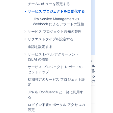
チームのキューを設定する
Management に含まれている元の
自動化ルールが示されます。既存の
サービス プロジェクトを自動化する
自動化ルールも引き続き使用でき
Jira Service Management の
て、これまでどおり機能します。た
Webhook によるアラートの送信
だし、より強力な Automation に切
り替えることをお勧めします。
サービス プロジェクト通知の管理
新しい Automation を確認するには
リクエストタイプを設定する
「
プロジェクトを自動化する
」をご
承認を設定する
参照ください。
サービス レベル アグリーメント
(SLA) の概要
特定のトリガーや条件に基づいて
サービス プロ
ジェクトでアクションを実行する、自動化ルール
サービス プロジェクト レポートの
を作成します
。たとえば、優先度の高い課題が作
セットアップ
成された際にエージェントにアラートを送信する
初期設定のサービス プロジェクト設
自動化ルールを設定できます。あるいは、課題の
定
解決後に顧客がその課題にコメントした際にサー
ビス プロジェクトで課題を再オープンできま
Jira を Confluence と一緒に利用す
す。
る
ログイン不要のポータル アクセスの
設定
このページの内容