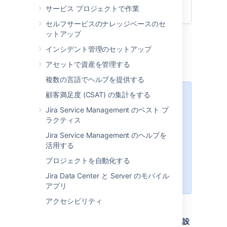
サービス プロジェクトで作業
セルフサービスのナレッジベースのセ
ットアップ
事前設定済みの自動化ルー
インシデント管理のセットアップ
ルをセットアップする
アセットで資産を管理する
複数の言語でヘルプを提供する
顧客満足度 (CSAT) の集計をする
自動化ルールに優先度が含まれてい
てフィルターをサービス プロジェ
Jira Service Management のベスト プ
クトでご利用の場合は、そのフィル
ラクティス
ターに定義済みのすべての優先度が
Jira Service Management のヘルプを
関連する優先度スキームで含まれて
活用する
いることをご確認ください。詳細は
「
プロジェクトを自動化する
優先度をプロジェクトに関連付ける
Jira Data Center と Server のモバイル
」をご参照ください。
アプリ
アクセシビリティ
自動化ルールを設定するには、
サービス プロジェクトで [
プロジェクト設