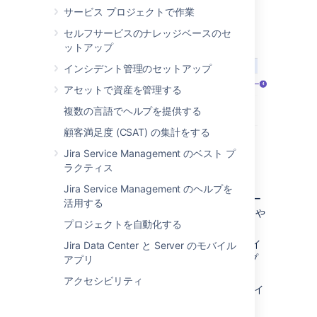
サービス プロジェクトで作業
セルフサービスのナレッジベースのセ
ットアップ
インシデント管理のセットアップ
アセットで資産を管理する
複数の言語でヘルプを提供する
顧客満足度 (CSAT) の集計をする
Jira Service Management のベスト プ
ラクティス
Jira Service Management のヘルプを
リクエスト名:
カスタマーが検索するキー
活用する
ワードを使用して、リクエストにわかりや
プロジェクトを自動化する
すい名前を付けます。
課題タイプ:
リクエストが基づく課題タイ
Jira Data Center と Server のモバイル
プを選択して、新しいリクエスト タイプ
アプリ
を追加します。
アクセシビリティ
説明:
カスタマーが適切なリクエスト タイ
プを選択するのに役立つ説明を提供しま