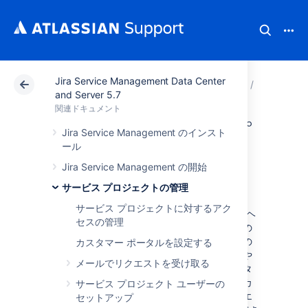
Jira Service Management Data Center
アトラシアン サポート
関連ドキュメント
Jira Serv
サービ
and Server 5.7
関連ドキュメント
リクエストタイプ
Jira Service Management のインスト
ール
を設定する
Jira Service Management の開始
サービス プロジェクトの管理
サービス プロジェクトに対するアク
Jira Service Management では、基本的な IT ヘ
セスの管理
ルプ デスクを想定して設定された一連の綺麗の
リクエスト タイプが用意されています。既定の
カスタマー ポータルを設定する
リクエスト タイプを設定するか、カスタマーや
メールでリクエストを受け取る
チームのニーズに合わせた新しいリクエスト タ
イプを追加できます。リクエスト タイプは、カ
サービス プロジェクト ユーザーの
スタマーがカスタマー ポータルで必要なリクエ
セットアップ