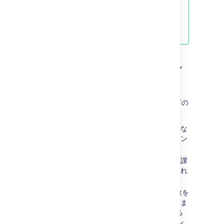
Webhook を設定する方法の詳細に
ついては、
開発者向けチュートリア
ル
をご参照ください。
ペイロードの本文のオプシ
ョン
ペイロードのリクエストの本文について、以下の
2 つのオプションのいずれかを選択できます。
空のペイロードの送信
- 情報を必要としな
いアプリと通信する場合にこのオプション
を使用できます。
Jira 課題をペイロードとして送信
- Jira 課
題、ユーザー、およびコメントが送信され
ます。
カスタム ペイロードの送信
- 含める変数を
選択してペイロードをカスタマイズできま
す。ペイロードは JSON 形式で指定する
必要があります。ペイロードを URL エン