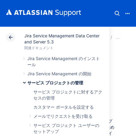
Jira Service Management Data Center
アトラシアン サポート
関連ドキュメント
Jira Serv
サ
and Server 5.3
関連ドキュメント
Jira Service
Jira Service Management のインスト
ール
Management の
Jira Service Management の開始
Webhook によるア
サービス プロジェクトの管理
サービス プロジェクトに対するアク
ラートの送信
セスの管理
カスタマー ポータルを設定する
メールでリクエストを受け取る
webhook は、あるアプリケーションが別のアプ
サービス プロジェクト ユーザーの
リケーションに自動化された情報を送信するため
セットアップ
の方法です。webhook を使用すると、特定のイ