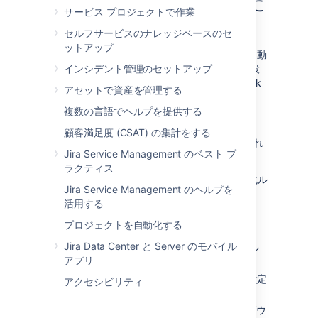
Management 自動化ルールに
サービス プロジェクトで作業
追加する
セルフサービスのナレッジベースのセ
ットアップ
Jira Service Management の webhook は、自動
化ルールの
インシデント管理のセットアップ
THEN
アクションです。ルールを設
定する際に、
WHEN
や
IF
を指定して webhook
アセットで資産を管理する
によってアクションを定義できます。
複数の言語でヘルプを提供する
始める前に
顧客満足度 (CSAT) の集計をする
宛先 URL が
Jira の許可リストに登録
され
Jira Service Management のベスト プ
ている必要があります。
ラクティス
Webhook を Jira Service Management 自動化ル
Jira Service Management のヘルプを
ールに追加するには、次の手順に従います。
活用する
[
プロジェクト設定
] > [
自動化
] に進みま
プロジェクトを自動化する
す。
Jira Data Center と Server のモバイル
カスタム ルールを作成したり、既存のル
アプリ
ールを編集したりします。
必要に応じて
WHEN
および
IF
設定を設定
アクセシビリティ
します。
THEN
アクションを追加し、ドロップダウ