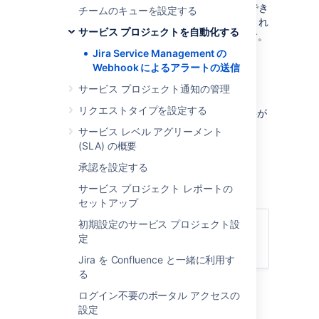
ベントの発生時に重要な情報を伝えることができ
チームのキューを設定する
ます。たとえば、優先順位が高い課題が作成され
サービス プロジェクトを自動化する
たときにチーム リードに SMS を送信できます。
Jira Service Management の
webhook は 2 つの内容で構成されています。
Webhook によるアラートの送信
ペイロード
– メッセージ自体
サービス プロジェクト通知の管理
URL
– メッセージの宛先。この URL は
リクエストタイプを設定する
Jira の
許可リストに登録
されている必要が
あります。
サービス レベル アグリーメント
(SLA) の概要
既定では、HTTP POST リクエストを使用して
JSON 形式でペイロードを送信します。
承認を設定する
サービス プロジェクト レポートの
セットアップ
初期設定のサービス プロジェクト設
このページの内容
定
Jira を Confluence と一緒に利用す
る
ログイン不要のポータル アクセスの
Webhook を Jira Service
設定