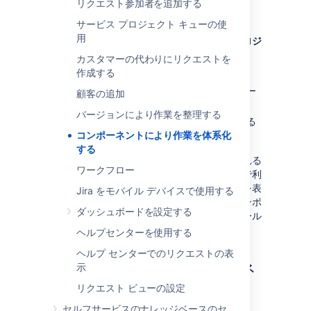
リクエスト参加者を追加する
り当てられるように既定の担当者を設定できま
す。
サービス プロジェクト キューの使
用
以下を実行するには、プロジェクト固有の
プロジ
ェクトの管理
権限
または
Jira 管理者
カスタマーの代わりにリクエストを
グローバル権限
を持っている必要があります。
作成する
追加 — 課題を分類できる新しいコンポー
顧客の追加
ネントを作成する
バージョンにより作業を整理する
編集 — コンポーネントの詳細を変更する
コンポーネントにより作業を体系化
削除 ー コンポーネントを削除する
する
コンポーネントはプロジェクトに一度作成される
ワークフロー
と、「コンポーネンツ」のフィールドが課題で利
用可能になります。課題上にこのフィールドを表
Jira をモバイル デバイスで使用する
示したくない場合は、まだプロジェクトでコンポ
ダッシュボードを設定する
ーネンツが未作成か、コンポーネンツのフィール
ドを非表示設定にするかのどちらかでしょう。
ヘルプセンターを使用する
ヘルプ センターでのリクエストの表
プロジェクトのコンポーネ
示
ントを管理する
リクエスト ビューの設定
セルフサービスのナレッジベースのセ