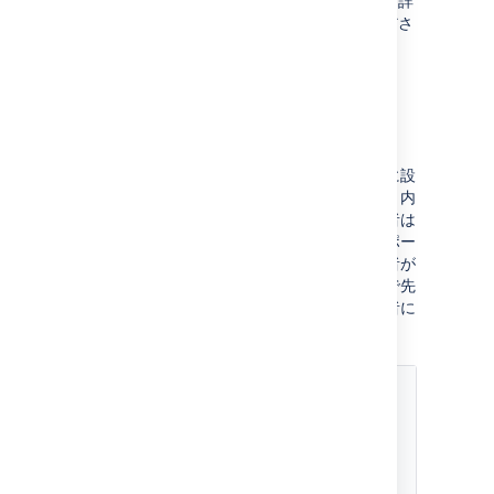
リーダー
と
既定の担当者
を入力します（詳
細は、下記の
オプション
を参照してくださ
い）。
[
追加
] をクリックします。
既定の担当者を選択する
オプションで
既定の担当者
をコンポーネントに設
定できます。これにより、そのコンポーネント内
の課題に関して、プロジェクトの既定の担当者は
オーバーライドされます。課題に複数のコンポー
ネントがあり、コンポーネントの既定の担当者が
衝突する場合、担当者は、アルファベット順で先
の担当者がそのコンポーネントの既定の担当者に
設定されます。
既
定
の
担
当
者