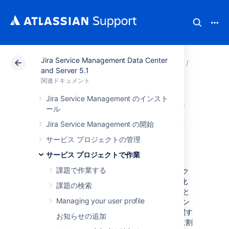
Jira Service Management Data Center
アトラシアン サポート
関連ドキュメント
Jira Serv
サービ
and Server 5.1
関連ドキュメント
コンポーネントに
Jira Service Management のインスト
ール
より作業を体系化
Jira Service Management の開始
する
サービス プロジェクトの管理
サービス プロジェクトで作業
課題で作業する
コンポーネントは、サービス デスク プロジェク
トのカスタマー リクエストの整理やグループ化
課題の検索
に使用します。チームが担当するシステム (たと
Managing your user profile
えば、企業のイントラネット) 用のコンポーネン
トを設定し、カスタマーからそのシステムに関す
お知らせの追加
るリクエストがあれば該当管理エージェントに割