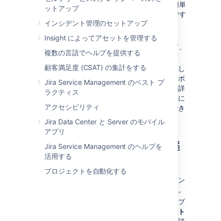
プロジェクトのコンポーネントの管理を一番簡単
ットアップ
に進めるには、「コンポーネンツ」のページです
インシデント管理のセットアップ
るといいでしょう。
Insight によってアセットを管理する
[
管理
] (
)
>
[
プロジェクト
] を選択して、
複数の言語でヘルプを提供する
プロジェクト名をクリックします。
顧客満足度 (CSAT) の集計をする
サイドバーから、
コンポーネント
を選択し
ます。
コンポーネント
ページには、コンポ
Jira Service Management のベスト プ
ーネントのリストと各コンポーネントの詳
ラクティス
細が表示されます。ここから下記のように
アクセシビリティ
プロジェクトのコンポーネントを管理でき
ます。
Jira Data Center と Server のモバイル
アプリ
新しいコンポーネントを追
Jira Service Management のヘルプを
活用する
加する
プロジェクトを自動化する
コンポーネントの追加は、「コンポーネン
ト」のページのトップ画面から可能です。
コンポーネントに
名前
を入力します。オプ
ションで、
詳細
を入力し、
コンポーネント