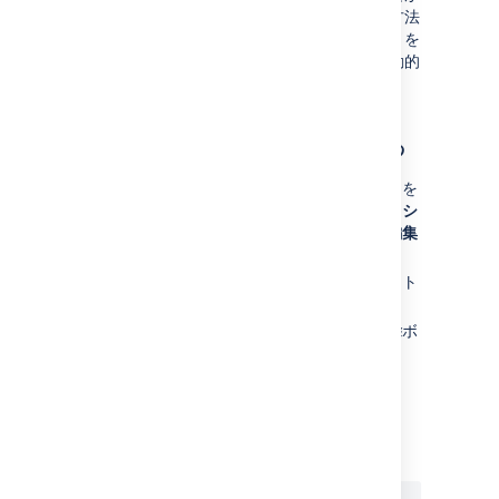
ある場合は、それを検索するのが最も簡単な方法
です。コンポーネントが含まれているテキストを
検索ボックスに入力し始めると、リストが自動的
にフィルタリングされます。
コンポーネントを削除する
「コンポーネント」画面で、でメニューを
開き、編集したいコンポーネントの
アクシ
ョン
の列にあるメニューを開きます。
編集
を選択します。
必要があれば、課題に別のコンポーネント
を関連づけます。
コンポーネントを削除する場合は、
削除
ボ
タンをクリックします。
最終更新日 2018 年 5 月 12 日
この内容はお役に立ちました
はい
いいえ