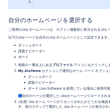
ん。
自分のホームページを選択する
ご使用の
Jira
ホームページは、ログイン後最初に表示される
Jira
以下の
Jira
ページを自分の
Jira
ホームページとして設定できます
ダッシュボード
課題ナビゲーター
ボード
画面の一番右上にある
プロファイル
アイコンをクリックし
My
Jira
Home
セクションで適切なホーム ページ オプショ
ダッシュボード
課題ナビゲーター
ボード (Jira Software を使用している場合に使用可能
自分のページが選択した
Jira
ホームページリロードされ
(任意)
Jira
ホーム ページがリセットされたかどうかを確認
す。前のステップで選択した
Jira
ホーム ページが表示され