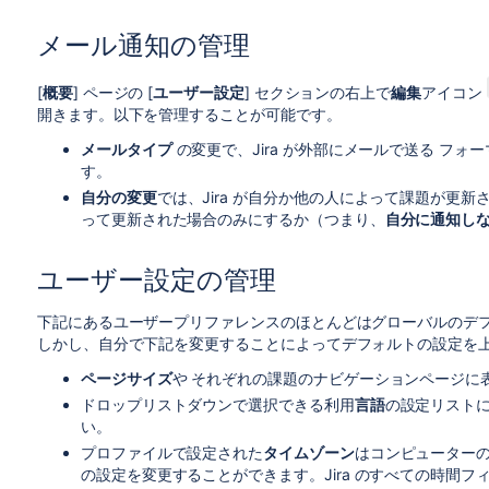
メール通知の管理
[
概要
] ページの [
ユーザー設定
] セクションの右上で
編集
アイコン
開きます。以下を管理することが可能です。
メールタイプ
の変更で、Jira が外部にメールで送る フォ
す。
自分の変更
では、Jira が自分か他の人によって課題が更新
って更新された場合のみにするか（つまり、
自分に通知し
ユーザー設定の管理
下記にあるユーザープリファレンスのほとんどはグローバルのデフォ
しかし、自分で下記を変更することによってデフォルトの設定を上
ページサイズ
や それぞれの課題のナビゲーションページに
ドロップリストダウンで選択できる利用
言語
の設定
リスト
い。
プロファイルで設定された
タイムゾーン
はコンピューターの
の設定を変更することができます。Jira のすべての時間