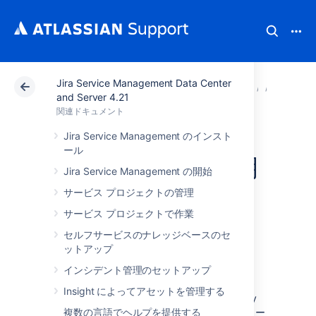
Jira Service Management Data Center
アトラシアン サポート
関連ドキュメント
Jira Serv
Jira 
and Server 4.21
関連ドキュメント
Jira Service
Jira Service Management のインスト
ール
Managementを使用
Jira Service Management の開始
する IT チームの
サービス プロジェクトの管理
サービス プロジェクトで作業
ためのベストプラ
セルフサービスのナレッジベースのセ
ットアップ
クティス
インシデント管理のセットアップ
Insight によってアセットを管理する
Information Technology Infrastructure Library
(ITIL) は
複数の言語でヘルプを提供する
ITSM
(IT サービス管理) のフレームワー