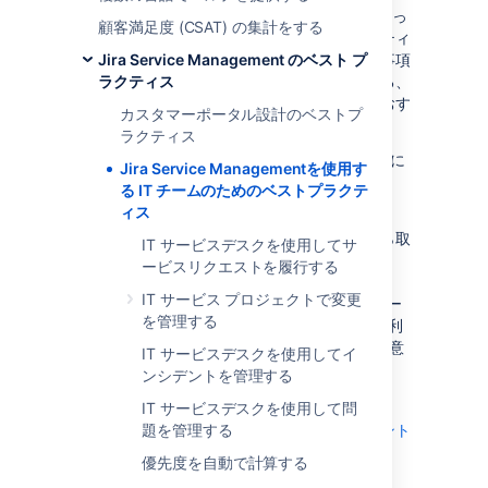
クです。ITIL の推奨事項は過去 20 年間にわたっ
顧客満足度 (CSAT) の集計をする
て業界標準となっています。これらのプラクティ
スの導入には時間がかかります。ITIL の推奨事項
Jira Service Management のベスト プ
のビジネスに最適な形での導入方法を習得する、
ラクティス
正式なトレーニングの受講も検討することをおす
カスタマーポータル設計のベストプ
すめします。
ラクティス
ITSM に関する一般的な情報やその他のガイドに
Jira Service Managementを使用す
関心をお持ちの場合は、
当社の ITSM リソー
る IT チームのためのベストプラクテ
ス
を参照してください。
ィス
まずは、ビジネス目標に不可欠なプロセスから取
IT サービスデスクを使用してサ
りかかることをお勧めします。Jira Service
ービスリクエストを履行する
Management は IT サービス管理プロジェクト
IT サービス プロジェクトで変更
テンプレートで IT チームのためのワークフロー
を管理する
を提供しています。Atlassian Marketplace で利
用可能な次の ITIL ワークフロー アドオンを用意
IT サービスデスクを使用してイ
しました。
ンシデントを管理する
Jira Service Management の変更管理
IT サービスデスクを使用して問
Jira Service Management のインシデント
題を管理する
管理
優先度を自動で計算する
Jira Service Management の問題管理