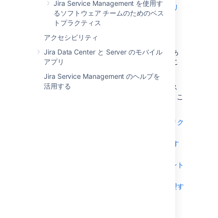
Jira Service Management を使用す
Jira Service Management のサービス リ
るソフトウェア チームのためのベス
クエスト
トプラクティス
アクセシビリティ
Jira Service Management は設定が可能です。
まず ITIL フレームワークに取りかかり、そのあ
Jira Data Center と Server のモバイル
と独自のビジネス ニーズに合わせて応用するこ
アプリ
とをお勧めします。
Jira Service Management のヘルプを
活用する
それに続くのが、IT サービスデスク向けのベス
トプラクティスをいくつかまとめた概要です。こ
のガイドには、以下の内容が含まれます。
IT サービスデスクを使用してサービスリク
エストを履行する
IT サービス プロジェクトで変更を管理す
る
IT サービスデスクを使用してインシデント
を管理する
IT サービスデスクを使用して問題を管理す
る
優先度を自動で計算する