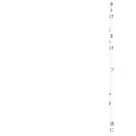
きに、関連のある記事を見つけ、表示でき
ます。場合によっては、顧客はリクエスト
を作成することなく、必要な回答を見つけ
ることができます。
サービス エージェントは課題に取り組む
時、関連する記事を見つけることができま
す。これによって一般的な IT リクエスト
に対する回答や代替方法を探す手間が省け
ます。
「
セルフサービスのナレッジベースのセットアップ
」を参照してください。
ITIL 推奨のワークフローへ
の取り組みとニーズに合わ
せた応用
ITIL 推奨事項はフレームワークであり、そこに含
まれる一連の ITSM ベストプラクティスをもとに
応用し、発展させていくためのものです。