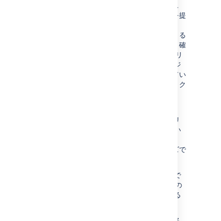
顧客はシンプルなフォームによって、サービス
プロジェクトの作業に必要な多数の初期情報を提
供できます。Jira Service Management では、
顧客に対してサポートのリクエストに使用できる
明確で簡潔なオプションが用意されています。確
固としたサービス カタログによってサービス リ
クエストが優先されて、適切なサービス エージ
ェントとコンタクトを取れることが保証されてい
ます。また、エージェントは作業開始前に、リク
エストを実現するために必要な情報を入手しま
す。
IT サービス管理テンプレートには、一般的なリ
クエスト向けのサービス カタログが付属してい
ます。これらのフォームは「リクエスト タイ
プ」と呼ばれ、ニーズに合わせてカスタマイズで
きます。
最初に、サービス プロジェクトの最も一般的で
緊急を要する IT タスクを確認します。これらの
タスクごとに対応するリクエスト タイプがある
ことをダブルチェックします。
[
プロジェクト設定
] > [
リクエスト タイプ
] に移