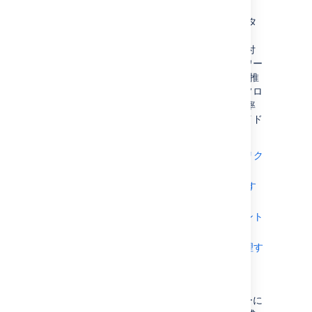
Jira Service Management では、リクエスト タ
イプを基盤となる
課題タイプ
に割り当てること
で、サービス カタログをワークフローに関連付
けます。アトラシアンでは、ITIL に基づいたワー
クフローを 4 種類使用することを IT チームに推
奨しています。これらの課題タイプやワークフロ
ーの機能によってサービス プロジェクトの効率
化がもたらされる仕組みについては、次のガイド
をご確認ください。
IT サービスデスクを使用してサービスリク
エストを履行する
IT サービス プロジェクトで変更を管理す
る
IT サービスデスクを使用してインシデント
を管理する
IT サービスデスクを使用して問題を管理す
る
優先度を自動で計算する
これらの方法を活用すれば、同じワークフローに