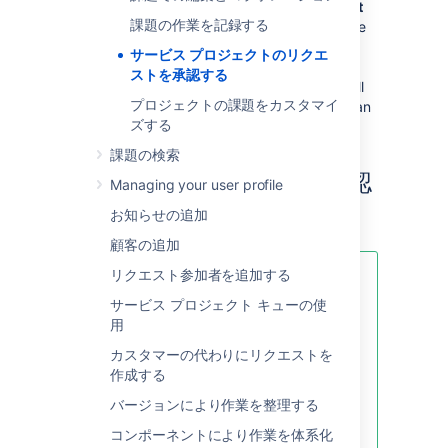
that your approval is required. If the
Request
課題の作業を記録する
Details
and
Approval buttons
variables have
been added to the project's approval
サービス プロジェクトのリクエ
notifications template, you can action the
ストを承認する
request from within the email. If not, there will
プロジェクトの課題をカスタマイ
be a link to the customer portal where you can
ズする
view and action the request.
課題の検索
カスタマー ポータルで承認
Managing your user profile
および却下する方法
お知らせの追加
顧客の追加
リクエスト参加者を追加する
プロのヒント:
承認通知テンプレー
トに
リクエスト詳細
および
承認ボタ
サービス プロジェクト キューの使
ン
を追加するようプロジェクト管理
用
者に依頼して、メール内でリクエス
カスタマーの代わりにリクエストを
トをすばやく操作することができま
作成する
す。「
サービス プロジェクト通知の管理
バージョンにより作業を整理する
」を参照してください。
コンポーネントにより作業を体系化