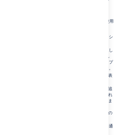
する方法
新しいデフォルトの承認通知テンプレートを使用
できるようになりました。
承認リクエストを表示し、行いたいアクシ
ョンを決定します。
メール内の
承認
または
却下
ボタンを選択し
ます。カスタマー ポータルにログインし
ていない場合、ログインを求めるプロンプ
トが表示されます。以下が表示されます。
承認
を押した場合は、確認画面が表
示されます。
却下
を押した場合は、コメントの追
加や却下を確認する画面が表示され
ます。コメントを残す必要はありま
せんが、リクエストを却下する場
合、カスタマーがその理由を知るの
に役立ちます。
カスタマーは、選択されたアクションの通
知を受信します。