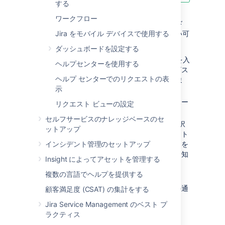
する
3.12 以前のバージョンの
ワークフロー
Jira Service Management
からアップグレード
すると、承認通知テンプレートが更新されない可
Jira をモバイル デバイスで使用する
能性があります。
ダッシュボードを設定する
メール内のリンクを選択するか、URL を入
ヘルプセンターを使用する
力するか、そのどちらかの方法でサービス
ヘルプ センターでのリクエストの表
デスクのカスタマー ポータルに移動しま
示
す。
承認が必要なリクエストを表示し、サポー
リクエスト ビューの設定
ト情報を確認します。
セルフサービスのナレッジベースのセ
コメント フィールドの下の [
追加
] を選択
ットアップ
することでコメントを残します。コメント
インシデント管理のセットアップ
を残す必要はありませんが、リクエストを
却下する場合、カスタマーがその理由を知
Insight によってアセットを管理する
るのに役立ちます。
複数の言語でヘルプを提供する
[
承認
] または [
却下
] を選択します。
カスタマーは、選択されたアクションの通
顧客満足度 (CSAT) の集計をする
知を受信します。
Jira Service Management のベスト プ
ラクティス