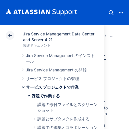
Jira Service Management Data Center
アトラシアン サポート
関連ドキュメント
Jira Serv
課
and Server 4.21
関連ドキュメント
サービス プロジェ
Jira Service Management のインスト
ール
クトのリクエスト
Jira Service Management の開始
を承認する
サービス プロジェクトの管理
サービス プロジェクトで作業
課題で作業する
Jira Service Management
projects have an
option to include an approval step and assign
課題の添付ファイルとスクリーン
approvers to their issues. You may be asked to
ショット
approve a service desk request if you've been
課題とサブタスクを作成する
assigned the role of "approver". When this
happens, you'll receive an email notifying you
課題での編集とコラボレーション