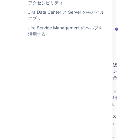
アクセシビリティ
Jira Data Center と Server のモバイル
アプリ
Jira Service Management のヘルプを
活用する
承認セクション
にはリクエストの指定承認
者の一覧が表示されます。このセクション
は、承認が保留中のリクエストがある場合
にのみ表示されます。
リクエストが承認されると、
承認
セクショ
ンは表示されなくなり、承認に関する詳細
は
アクティビティ
セクション
に追加され
ます。
例えば、リクエストは
になり、ス
承認済み
テータスは
サポート待ち
に変更されます。
メールから承認および却下