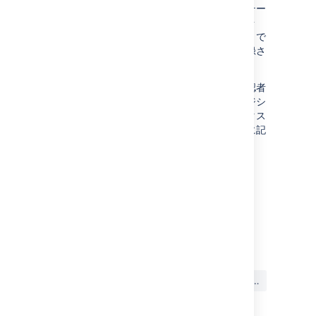
ランジションのワークフローで定義されたステー
タスに移行します。2 人以上の承認が必要な場
合、ステータスはすべての承認者が応答するまで
変わらず、応答済みの承認はリクエストに記録さ
れます。
リクエストを却下した（またはいずれかの承認者
が却下した）場合、リクエストは却下トランジシ
ョンのワークフローで定義されているステータス
に自動的に移動し、却下の返答はリクエストに記
録されます。
最終更新日: 2022 年 2 月 10 日
この内容はお役に立ちました
はい
いいえ
か?