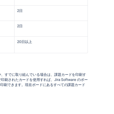
Google
お
2日
よ
び
Microsoft
2日
広
告
向
20日以上
け
パ
ー
ト
ナ
ー
や、すでに取り組んでいる場合は、課題カードを印刷す
商
で印刷されたカードを使用すれば、
Jira Software
のボー
標
を印刷できます。現在ボードにあるすべての課題カード
に
関
す
る
ポ
リ