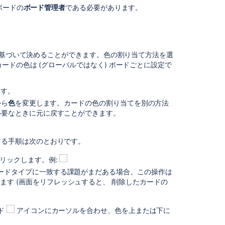
ボードの
ボード管理者
である必要があります。
は
じ
め
る
前
に基づいて決めることができます。色の割り当て方法を選
に
ドの色は (グローバルではなく) ボードごとに設定で
カ
ー
ます。
ド
から
色
を変更します。カードの色の割り当てを別の方法
の
必要なときに元に戻すことができます。
色
を
設
する手順は次のとおりです。
定
す
リックします。例:
る
ードタイプに一致する課題がまだある場合、この操作は
す (画面をリフレッシュすると、 削除したカードの
カ
ー
ド
ド
アイコンにカーソルを合わせ、色を上または下に
。既定の色は、ボード上の課題と一致するあらゆる課題
に
色を設定するには、その課題タイプがプロジェクトに