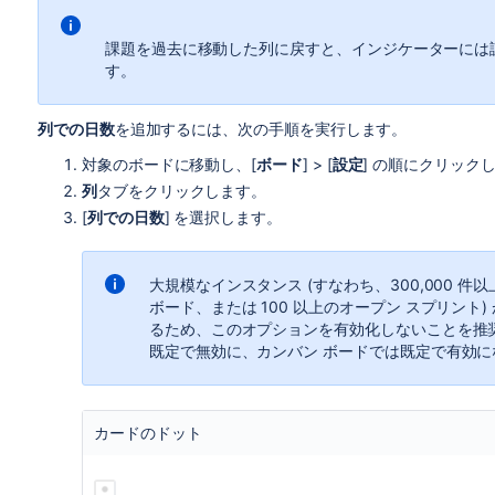
課題を過去に移動した列に戻すと、インジケーターには
す。
列での日数
を追加するには、次の手順を実行します。
対象のボードに移動し、[
ボード
] > [
設定
] の順にクリック
列
タブをクリックします。
[
列での日数
] を選択します。
大規模なインスタンス (すなわち、300,000 件
ボード、または 100 以上のオープン スプリン
るため、このオプションを有効化しないことを推
既定で無効に、カンバン ボードでは既定で有効に
カードのドット