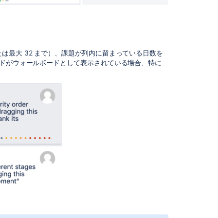
る
課
題
ブロッカーを持たないすべての課題:
カ
ー
は最大 32 まで）、課題が列内に留まっている日数を
ド
ードがウォールボードとして表示されている場合、特に
を
印
"
刷
す
る
次
の
ス
テ
ッ
プ
関
連