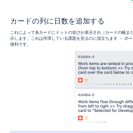
due <= "24h"
カードの列に日数を追加する
他の課題によってブロックされているか、
これによって各カードにドットの並びが表示され（カードの幅また
issueLinkType = "is blocked by"
示します。これは停滞している課題を見るのに役立ちます － ボ
便利です。
issueLinkType != "is blocked by