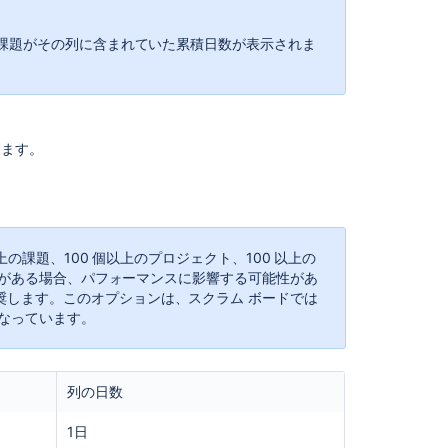
コ
ン
課題がその列に含まれていた累積日数が表示されま
テ
ン
ツ
Prompt
します。
text
entered
in
<PERSON_3>
characters
for
以上の課題、100 個以上のプロジェクト、100 以上の
JSM
ト) がある場合、パフォーマンスに影響する可能性があ
Virtual
奨します。このオプションは、スクラム ボードでは
Service
なっています。
Agent
automatically
gets
sent
列の日数
(Google
Chrome)
1日