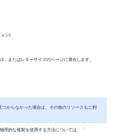
シ
ー
<PERSON_66>
characters
don't
ョン)
get
rendered
ド
when
conversion
A3、またはレターサイズのページに適合します。
sandbox
enabled
Help
center
search
with
<PERSON_9>
見つからなかった場合は、その他のリソースもご利
characters
does
not
fetch
物理的な複製を使用する方法については、「
"Request