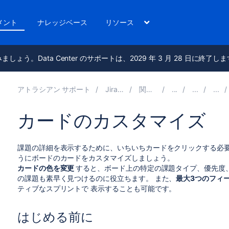
メント
ナレッジベース
リソース
進みましょう。Data Center のサポートは、2029 年 3 月 28 日に終了し
アトラシアン サポート
Jira Software 9.17
関連ドキュメント
カードのカスタマイズ
課題の詳細を表示するために、いちいちカードをクリックする必
うにボードのカードをカスタマイズしましょう。
カードの色を変更
すると、ボード上の特定の課題タイプ、優先度、
の課題も素早く見つけるのに役立ちます。 また、
最大3つのフィ
ティブなスプリントで 表示することも可能です。
はじめる前に