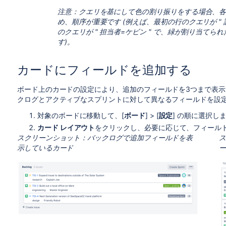
プ
存在することが不可欠です 。
また、色の価
注意：クエリを基にして色の割り振りをする場合、
ん。まずは、ボードに課題を作成し、課題に
め、順序が重要です (例えば、最初の行のクエリが "
のクエリが " 担当者=ケビン " で、緑が割り当て
既定の課題タイプ：
改善
、
タスク
、
新機能
、
す)。
優先
優先度ごとに 1 つの色を割り当てます。既定
度
す。
カードにフィールドを追加する
担当
担当者ごとに 1 つの色を割り当てます。既
ボード上のカードの設定により、追加のフィールドを3つまで表示
者
のユーザー全員に割り当てられます。
色の価
クログとアクティブなスプリントに対して異なるフィールドを設
ん。
まずは、ボードに課題を作成し、担当者
対象のボードに移動して、[
ボード
] > [
設定
] の順に選択し
クエ
JQL クエリごとに 1 つの色を割り当てま
カード レイアウト
をクリックし、必要に応じて、フィール
リ
も一致しない課題は灰色で表示されます。JQ
スクリーンショット：バックログで
追加フィールドを表
ス
い。
示しているカード
クエリの例：
特定のコンポーネント (例: "User Inte
project = "Angry Nerds" AND com
期限まで 24 時間以内であるすべての課題