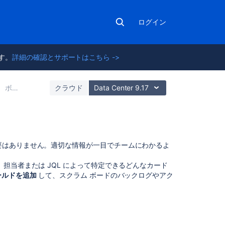
ログイン
ます。
詳細の確認とサポートはこちら ->
ボードを設定する
クラウド
Data Center 9.17
こ
要はありません。適切な情報が一目でチームにわかるよ
の
ペ
担当者または JQL によって特定できるどんなカード
ー
ールドを追加
して、スクラム ボードのバックログやアク
ジ
の
内
容