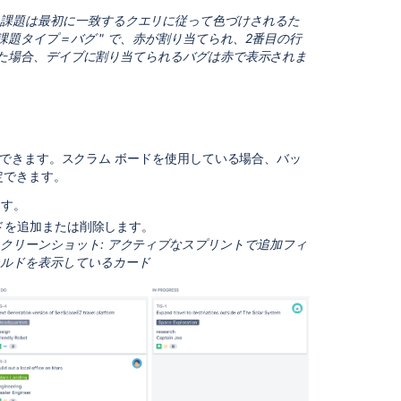
フ
値は課題がボードに作成されなければ表示されませ
各課題は最初に一致するクエリに従って色づけされるた
ィ
色の設定をしましょう。
 課題タイプ＝バグ " で、赤が割り当てられ、2番目の行
ー
られた場合、デイブに割り当てられるバグは赤で表示されま
ル
バグ
ド
を
の色は、
Jira
で優先度に使用されているものと同じで
追
加
す
定の色がこのボード上の課題の担当者または担当経験者
できます。スクラム ボードを使用している場合、バッ
る
値は課題がボードに作成されなければ表示されませ
定できます。
に色の設定をしましょう。
カ
ます。
ー
す。どのクエリでも指定できます。JQL クエリのどれと
ドを追加または削除します。
ド
L 構文に関する詳細は、「
JQL
」を参照してくださ
クリーンショット:
アクティブなスプリント
で追加フィ
の
ールドを表示しているカード
列
に
日
rface") に所属するすべての課題を表示します。
数
を
ponent = "User Interface"
追
加
:
す