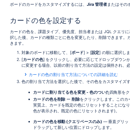
ボードのカードをカスタマイズするには、
Jira
管理者
またはその
カードの色を設定する
カードの色を、課題タイプ、優先度、担当者または JQL クエリ
択した後、カードの種類ごとに色を変更したり、削除できます。カー
きます。
対象のボードに移動して、[
ボード
] > [
設定
] の順に選択し
[
カードの色
] をクリックし、必要に応じてドロップダウン
に変更する場合、以前の割り当て方法の設定は保持され、
カードの色の割り当て方法についての詳細を読む
色の割り当て方法を選択した後で、その色をカスタマイズ
カー
ドの
カードに割り当てる色を変更 -
色のついた
四角形をク
色の
説明
カードの色を削除
ー
削除
をクリックします。このカ
割り
実質上、カードを既定の色にリセットすることになりま
当て
色が表示され、既定の色にリセットされます)。
方法
カードの色を移動 (クエリベースのみ)
—
垂直グリッ
課題
課題タイプごとに 1 つの色を割り当てます
ドラッグして新しい位置にドロップします。
タイ
タイプに割り当てられます 。
課題タイプの