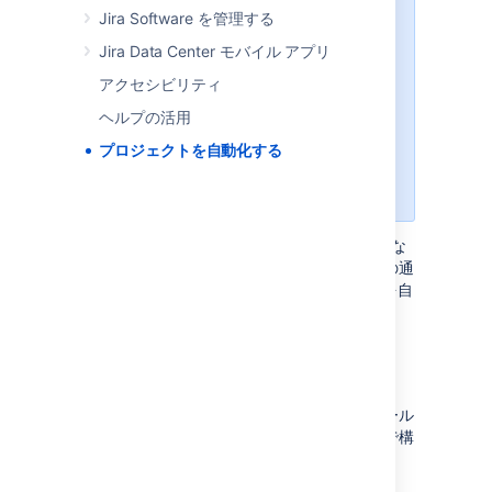
自動化
が Jira Software Data
Jira Software を管理する
Center に組み込まれました。プロ
Jira Data Center モバイル アプリ
ジェクトで自動化を使用するには、
Jira Software Data Center 9.0 以降
アクセシビリティ
にアップグレードする必要がありま
ヘルプの活用
す。まだアップグレードできない場
合は、同等の
Marketplace アプリ
プロジェクトを自動化する
(無料) をダウンロードしてくださ
い。
Automation では、古い課題のクローズ、適切な
人への課題の自動割り当て、チームメイトへの通
知の送信など、Jira に関する反復的なタスクを自
動化するためのルールを設定できます。
ルールを作成する
各ルールは、ルールを開始するトリガー、ルール
を絞り込む条件、それを実行するアクションで構
成されます。