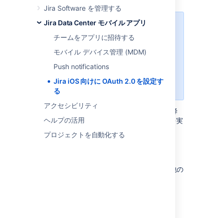
Jira Software を管理する
Jira Data Center モバイル アプリ
この機能は
iOS デバイスでのみご利
用になれます。なお、
Android では
チームをアプリに招待する
クライアント証明書が最初からサポ
モバイル デバイス管理 (MDM)
ートされています。
モバイル デバ
イス管理 (
MDM
) ユーザーと非
Push notifications
MDM
ユーザーのどちらもこの機能
Jira iOS 向けに OAuth 2.0 を設定す
を使用できます。
る
アクセシビリティ
Jira Data Center iOS モバイル アプリ 2.0 以降
ヘルプの活用
では、OAuth 2.0 認証フローを使用して以下を実
現できます。
プロジェクトを自動化する
Jira のセキュリティを向上させる
セッションの復元を改善する
Fast IDentity Online 2 (FIDO2) やその他の
証明書ベースの認証標準をサポートする
On this page
:
はじめる前に