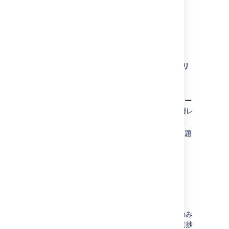
このビューの読み方:
列:
進捗 (課題数)
、
開始日
および
期日
、
リ
リース
、
コンポーネント
1 週間の時間枠
階層の構成ごとに、最高レベルから
ストー
リー レベル
までの範囲で設定された階層レ
ベル
プロジェクトごとにグループ化された課題
ランキングで並び替えられた課題
チーム別に色分けされた課題
依存関係管理ビュー
このビューではプランで依存関係を持つ課題のみ
に焦点を当てるため、どの課題が他の課題の進捗