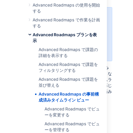
Advanced Roadmaps の使用を開始
する
複数のビューを作成する機能が、
Advanced Roadmaps で作業を計画
Advanced Roadmaps
バージョン
する
3.23 で導入されました。以前のバ
ージョンの
Advanced Roadmaps
Advanced Roadmaps プランを表
を使用している場合は、このプロセ
示
スはインスタンスで異なるか利用で
Advanced Roadmaps で課題の
きないことがあります。
詳細を表示する
Advanced Roadmaps で課題を
Advanced Roadmaps
を使用すると、保存済み
フィルタリングする
のビュー設定間で切り替えてプランをさまざまな
Advanced Roadmaps で課題を
観点から確認できます。ビューごとに、タイムラ
並び替える
インに異なる情報列が表示されます。必要に応じ
て
これらのビューを変更
できます。事前設定済み
Advanced Roadmaps の事前構
ビューには以下の 4 つがあります。
成済みタイムライン ビュー
基本ビュー
Advanced Roadmaps でビュ
スプリント キャパシティ管理ビュー
ーを変更する
トップレベルのプラン ビュー
Advanced Roadmaps でビュ
依存関係管理ビュー
ーを管理する