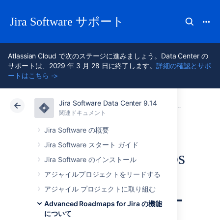
Jira Software サポート
Atlassian Cloud で次のステージに進みましょう。Data Center の
サポートは、2029 年 3 月 28 日に終了します。
詳細の確認とサポ
ートはこちら ->
Jira Software Data Center 9.14
アトラシアン サポート
Jira Software 9.14
関連ドキュメント
Advanced Roadmaps プランを表示
関連ドキュメント
クラウド
Data Center 9.14
Jira Software の概要
Jira Software スタート ガイド
Advanced Roadmaps
Jira Software のインストール
の事前構成済みタ
アジャイルプロジェクトをリードする
アジャイル プロジェクトに取り組む
イムライン ビュー
Advanced Roadmaps for Jira の機能
について