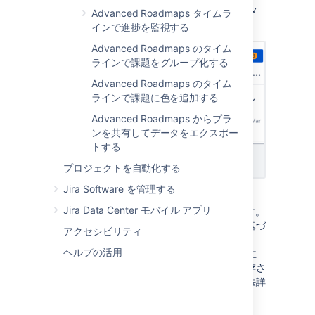
[
変更をレビュー
]
ボタン
の下にある [
ビュー
]
メ
Advanced Roadmaps タイムラ
ニュー
を使って切り替えられます。
インで進捗を監視する
Advanced Roadmaps のタイム
ラインで課題をグループ化する
Advanced Roadmaps のタイム
ラインで課題に色を追加する
Advanced Roadmaps からプラ
ンを共有してデータをエクスポー
トする
プロジェクトを自動化する
Jira Software を管理する
すべての事前設定済みビューで、
[
Roll-up to
Jira Data Center モバイル アプリ
parent (親にまとめる)
]
は無効になっています。
すべての課題は折りたたまれ、ビュー設定に基づ
アクセシビリティ
きグループ化されます。設定を変更すると、
ヘルプの活用
バッジが
[
ビュー
]
メニューに
EDITED (編集済み)
表示され、このビューは変更されたものの保存さ
れていないことを示します。ビューの変更方法詳
細は
こちら
をご確認ください。