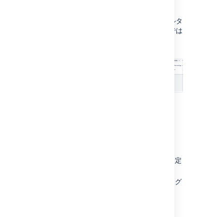
を妨げているかをすぐに確認できます。
下のスクリーンショットでは、ビューのフィルタ
ーと一致しない課題があるためタイムラインでは
グレー表示されています。
このビューの読み方:
列:
依存関係
(
依存元と依存先
)、
優先度
、
開始日
および
期日
、
チーム
1 週間の時間枠
エピックからサブタスクまでの範囲で設定
された階層
依存関係がある課題によるフィルタリング
ステータス別に色分けされた課題
ランキングで並び替えられた課題