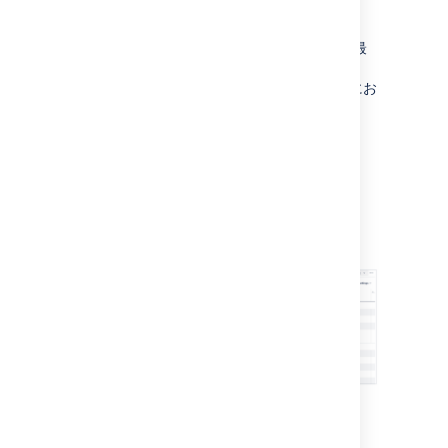
トップレベルのプラン ビュー
トップレベルのプラン ビューでは、最高から最
低の範囲の階層レベルから課題を表示すること
で、作業の進捗を確認できます。また、階層にお
ける課題の相互関係も確認できます。