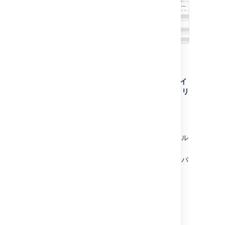
このビューの読み方:
列:
優先度
、
スプリント
、
ストーリー ポイ
ント (見積もり)
、
チーム (折りたたみ)
、
リ
リース (折りたたみ)
3 か月の時間枠
ストーリー
に設定された階層レベル
将来のすべてのスプリント
で課題をフィル
ター
チームでグループ分けされた課題をキャパ
シティとともにタイムラインに表示
ステータス別に色分けされた課題
ランキングで並び替えられた課題