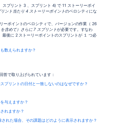
関
、スプリント 3 、スプリント 4) で 11 ストーリーポイ
連
リント当たり 4 ストーリーポイント
のベロシティにな
コ
ン
テ
ーリーポイントのベロシティで、バージョンの作業（ 26
ン
を含めて）さらに 7 スプリント
が必要です。すなわ
ツ
、最後に 2 ストーリーポイントのスプリントが １ つ必
Track
値も数えられますか？
a
めないのが普通です。上の例で、現在のスプリントバー
projected
っていることが、このことを示しています。例外となる
release
でに完了
している場合です。この場合、現在のスプリン
with
に使用される 3 つのスプリントの 1 つとして扱われ
と回答で取り上げられています：
the
様に緑と青の部分が表示されます。
Release
のスプリントの日付と一致しないのはなぜですか？
Burndown
トーリーポイントを完了している場合、スプリント 2 、ス
および
終了予定日
として、レポートの下部に表示されま
？
ント 4 スプリント 5 で完了した作業がベロシティを計算
されている最初と最後のスプリントを決定するものでは
What
課題をもとにして始めて予測ができます。非見積課題の割
響を与えますか？
is
非見積課題の割合
が30 ％を超えたときは、ラベルに赤
the
ステータスから最初にトランジションした（バージョン
わされますか？
れる（見積が追加される）
release
業を開始したスプリントです。
変更は、変更日の直前に開始したスプリントの一部とし
た場合、レポートは全課題の 10 ％をもとにして、バー
burndown
除された場合、その課題はどのように表示されますか？
れる（見積変更される）
のすべての作業が完了したスプリントです。または、作
は、チームが完了しなければならない作業はもっと多く
report?