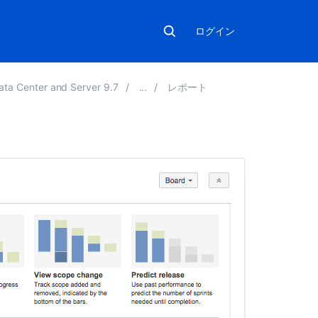
ログイン
ata Center and Server 9.7
レポート
こ
の
ペ
ー
ジ
の
内
容
リ
リ