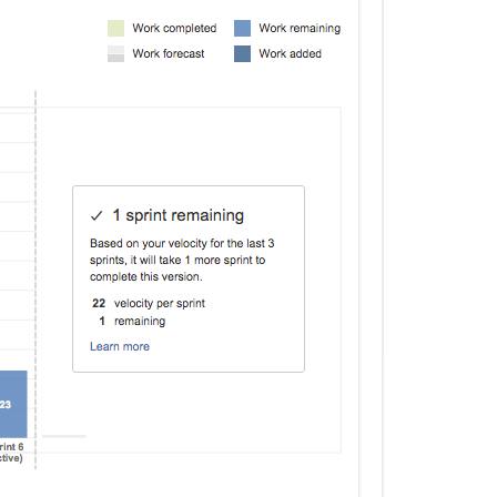
ー
ス
バ
ー
ン
ダ
ウ
ン
レ
ポ
ー
ト
に
つ
い
て
リ
リ
ー
ス
バ
ー