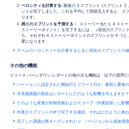
ベロシティを計算する:
最後の 3 スプリント (スプリント 2 
ントが完了しました。これを平均して四捨五入すると、
スプ
ります。
残りのスプリントを予測する：
ストーリー当たり 4 スト
ストーリーポイント）を完了するには、
（現在のスプリント
ち、それぞれ 4 ストーリーポイントのスプリントが 6 つと
要になります。
チームのベロシティーを計算するときに現在のスプリントの
チームのベロシティを計算するとき、現在のスプリントを含
の各部分が（予測スプリントのバーのように）灰色表示にな
その他の機能
のが、
現在のスプリントで完了を予測された以上の作業をす
ト（および実際に完了した作業）は、ベロシティを計算するため
リリース バーンダウン レポートの他の主な機能は、以下の質問
ます。また、スプリントバーには、完了したスプリントと同
バージョンに設定された開始日とリリース日が、最初と最後
例えば、上記の図で、チームがスプリント 5 で 4 以上のス
バージョンに設定された
開始日
と
リリース日
は、
開始予定日
非見積課題の割合はレポートにどのような影響を与えますか
プリント 3 スプリント 4 ではなく、スプリント 3 、スプリ
す。しかし、これは
計画された
日付であり、レポートに表示
リリース バーンダウン レポートは、バージョンの見積済み
するために使われます。
ありません。
どのような変更が初期見積およびスコープ（作業追加）に影
合が高い場合は、レポートの予測は信頼性がなくなります（
次の変更は、スプリントの初期見積に影響を与えます：
の色づけがされ、わかりやすくなっています）。
最初のスプリント
として表示されるの は、「作業前」
作業がスプリントの外で完了する場合、それはどのように表
バージョンの課題が（バージョン開始前に）見積もら
の）課題を含むスプリント、すなわちバージョンの作
スプリント外で発生した（バーンダウンまたはスコープの）
たとえば、バージョンの見積済みの課題が 10 ％しかなかっ
完了した課題が再オープンされたり、バージョンから追加/削
バージョンの課題が（バージョン開始前に）再見積さ
て表示されます。
最後のスプリント
として表示されるのは、バージョン
ジョンの作業の完了見込を予測することになります。実際に
次の変更はスプリントのスコープに影響を与えます：
課題がスプリント内で完了して、再オープンされた場合：