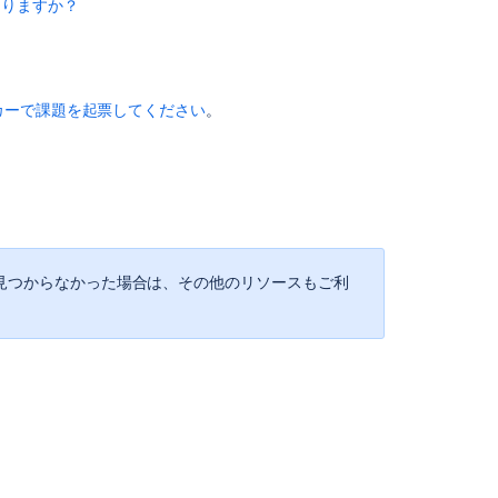
 です。
なりますか？
り、ステータスが
ージョンに追加される
列にマッピング
されていない場合）リ
Release
前」または「完了」と見なされる時期が決まります。詳
された場合：
れます。すなわち、その課題はスプリントバーや非見積課
Burndown
見積もられる（見積が追加される）
。
されます。
再見積される（見積変更される）。もしこの課題が後ろ
Burndown
てから、（レポートに表示される）バージョンに紐付い
追加されたスプリントにも変更が反映されます。
カーで課題を起票してください
。
report
shows
different
はその後だった場合：
priority
status
story
points
に、レポートに表示されます。
than
n to view it.
other
reports
見つからなかった場合は、その他のリソースもご利
in
Jira
Cloud
and
Data
Center
Some
Completed
Sprints