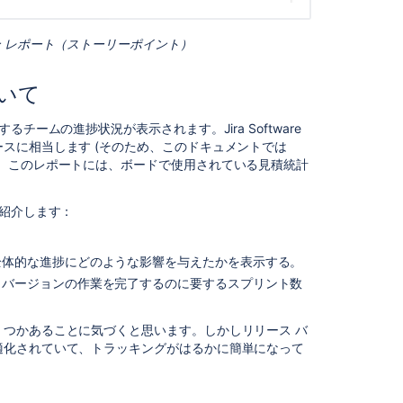
ン
ダ
 レポート（ストーリーポイント）
ウ
ン
レ
いて
ポ
ー
対するチームの進捗状況が表示されます。
Jira Software
ト
スに相当します (そのため、このドキュメントでは
を
。このレポートには、ボードで使用されている見積統計
表
示
す
を紹介します：
る
リ
全体的な進捗にどのような影響を与えたかを表示する。
リ
、バージョンの作業を完了するのに要するスプリント数
ー
ス
バ
つかあることに気づくと思います。しかしリリース バ
ー
適化されていて、トラッキングがはるかに簡単になって
ン
ダ
ウ