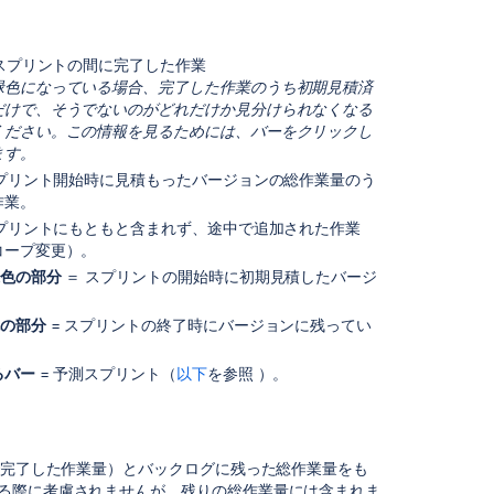
ポ
ー
ト
 スプリントの間に完了した作業
を
緑色になっている場合、完了した作業のうち初期見積済
理
だけで、そうでないのがどれだけか見分けられなくなる
解
ください。
この情報を見るためには、バーをクリックし
す
ます。
る
スプリント開始時に見積もったバージョンの総作業量のう
ス
作業。
プ
スプリントにもともと含まれず、途中で追加された作業
リ
コープ変更）。
ン
水色の部分
＝ スプリントの開始時に初期見積したバージ
ト
。
バ
色の部分
= スプリントの終了時にバージョンに残ってい
ー
予
るバー
= 予測スプリント（
以下
を参照 ）。
測
ス
プ
リ
トで完了した作業量）とバックログに残った総作業量をも
ン
する際に考慮されませんが、残りの総作業量には含まれま