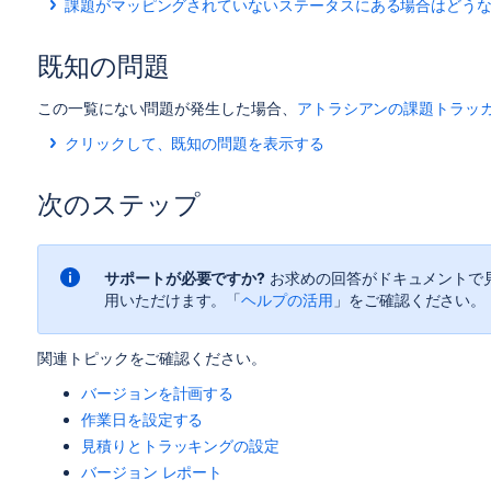
業が残っている場合は、作業が完了する予測スプリント
課題がマッピングされていないステータスにある場合はどう
残っているはずです。
課題は、以前のスプリントには表示されません。
課題がマッピングされていないステータスにある場合（つま
既存の見積を持った課題が（バージョン開始後に）バ
ボードへのステータスのマッピングによって、課題が 「作業
課題がバージョンで完了したが、その後バージョンから削除
リース バーンダウン チャート上に存在しないものと見なさ
バージョンに（バージョン開始後）追加された課題が
細は、
列の設定
を参照してください。
既知の問題
題の割合、残りのストーリーポイントなどには含まれません
スコープは変更されず、完了した作業はそのまま表示
バージョンに追加された課題（バージョン開始後）は
課題が別バージョンもしくはバージョンに紐付かずに完了し
のスプリントで再見積された場合、この課題が最初に
この一覧にない問題が発生した場合、
アトラシアンの課題トラッ
た場合:
クリックして、既知の問題を表示する
スコープは変更されません。
課題がスプリントで完了したが、バージョンに追加されたの
key
summary
type
次のステップ
課題は、もとからバージョンの一部であったかのよう
Jira project doesn't exist or you don't have permissio
View these issues in Jira
サポートが必要ですか?
お求めの回答がドキュメントで
用いただけます。「
ヘルプの活用
」をご確認ください。
関連トピックをご確認ください。
バージョンを計画する
作業日を設定する
見積りとトラッキングの設定
バージョン レポート