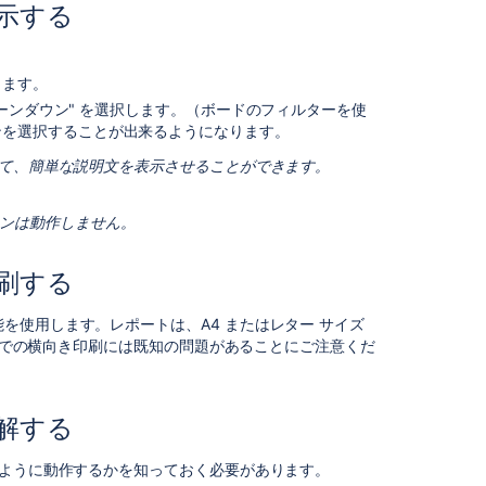
示する
ン
レ
ポ
します。
ー
ト
 バーンダウン" を選択します。（ボードのフィルターを使
を
ンを選択することが出来るようになります。
印
て、簡単な説明文を表示させることができます。
刷
す
る
ウンは動作しません。
リ
リ
刷する
ー
ス
を使用します。レポートは、A4 またはレター サイズ
バ
e での横向き印刷には既知の問題があることにご注意くだ
ー
ン
ダ
解する
ウ
ン
のように動作するかを知っておく必要があります。
レ