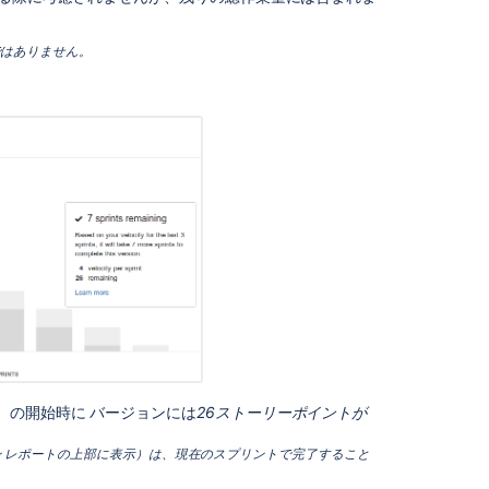
ト
そ
ではありません。
の
他
の
機
能
既
知
の
問
題
次
の
ス
テ
ッ
）の開始時に バージョンには
26ストーリーポイントが
プ
ース バーンダウン レポートの上部に表示）は、現在のスプリントで完了すること