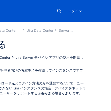
ログイン
r and Server 9.6
Jira Data Center と Server のモバイル アプリ
る
関
enter と Jira Server モバイル アプリの使用を開始し
連
コ
、管理者向けの考慮事項を確認してインスタンスでアプ
ン
テ
ン
ンロード元とログイン方法のみを通知するだけで、ユー
ツ
ない Jira インスタンスの場合、デバイスをネットワ
るようユーザーをサポートする必要がある場合があります。
Explore
apps
for