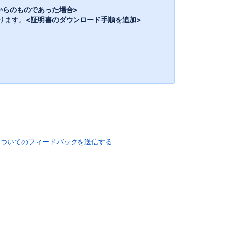
からのものであった場合>
Invite
ります。
<証明書のダウンロード手順を追加>
people
to
a
meeting
Add
people
to
Jira
from
Google,
Slack,
についてのフィードバックを送信する
or
Microsoft
Invite
people
Ability
to
add