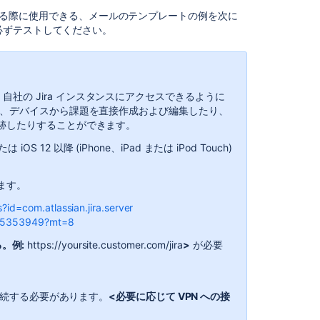
teamwork
ーに伝える際に使用できる、メールのテンプレートの例を次に
Create
必ずテストしてください。
a
team
and
add
用して、自社の Jira インスタンスにアクセスできるように
members
で、デバイスから課題を直接作成および編集したり、
What
跡したりすることができます。
is
iOS 12 以降 (iPhone、iPad または iPod Touch)
the
Teams
app?
ます。
Invite
?id=com.atlassian.jira.server
people
1405353949?mt=8
る。例:
https://yoursite.customer.com/jira
>
が必要
Invite
your
team
に接続する必要があります。
<必要に応じて VPN への接
Example
apps