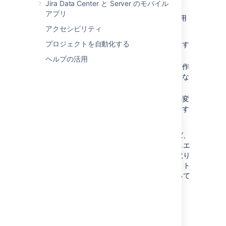
てデータを表示します。
Jira Data Center と Server のモバイル
アプリ
以下に、エピック バーンダウン レポートを利用
する方法の一部を紹介します：
アクセシビリティ
プロジェクトを自動化する
チームがエピックに取り組む速さを表示す
る。
ヘルプの活用
スプリントの間に追加または削除された作
業が、チームの全体的な進捗にどのような
影響を与えたかを表示する。
過去のスプリントとスプリント期間中の変
更をもとにして、エピックの作業を完了す
るのに要するスプリント数を予測する。
以前にエピックレポートを使ってことがあれば、
類似性があることに気づくと思います。しかしエ
ピックバーンダウンレポートはスプリントに取り
組むスクラムチーム向けに最適化されていて、ト
ラッキングがはるかに簡単に出来るようになって
います。
エピック バーンダウン レ