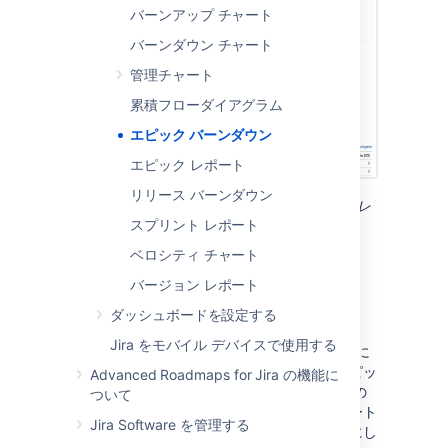
バーンアップ チャート
バーンダウン チャート
管理チャート
累積フローダイアグラム
エピック バーンダウン
エピック レポート
リリース バーンダウン
スクリーンショット: エピック バーンダウン レ
スプリント レポート
ポート (ストーリーポイント)
ベロシティ チャート
エピック バーンダウン レ
バージョン レポート
ポートについて
ダッシュボードを設定する
Jira をモバイル デバイスで使用する
エピック バーンダウン レポートは、エピックに
取り組むチームの進捗状況を表示します。エピッ
Advanced Roadmaps for Jira の機能に
クは大きなユーザーストーリー で、いくつかの
ついて
小さなストーリーに分割できます。このレポート
Jira Software を管理する
は、ボードに使用されている見積統計をもとにし