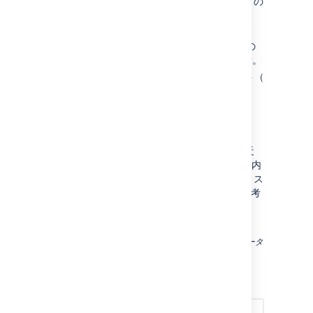
薄緑色の部分 + 水色の部分
＝スプリントの
開始時に初期見積したエピックの総作業
量。
水色の部分 + 紺色の部分
= スプリントの
終了時にエピックに残っている総作業量。
灰色の部分があるバー
= 予測スプリント（
以下
を参照 ）。
予測スプリント
予測スプリントは、チームのベロシティ* (直近
の 3 スプリントで完了した作業量) とエピック内
に残った総作業量をもとにして計算されます。ス
コープの変更は、ベロシティ* を計算する際に考
慮されませんが、残りの総作業量には含まれま
す。
*
ベロシティチャート
の節のベロシティと合致するデータ
を使っているわけではありません。
次のような例を考えてみましょう。