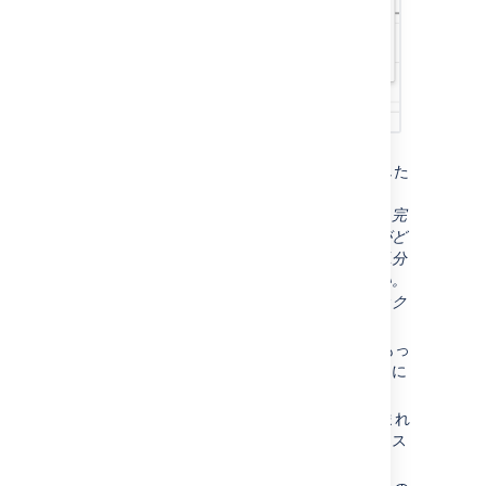
薄緑色の部分
= スプリントの間に完了した
作業
バーがすべて薄緑色になっている場合、完
了した作業のうち初期見積済みの作業がど
れだけで、そうでないのがどれだけか見分
けられなくなるので、注意してください。
この情報を見るためには、バーをクリック
して詳細を表示します。
水色の部分
= スプリント開始時に見積もっ
たエピックの総作業量のうち、エピックに
残っている作業。
紺色の部分
= スプリントにもともと含まれ
ず、途中で追加された作業（すなわち、ス
コープ変更）。