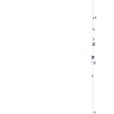
ポートを表示する
目的のボードに移動します。
レポート
をクリックしてから、
エピック バ
ーンダウン
を選択します。
エピックバーンダウンドロップダウンから
関連するエピックを選択する。これによ
り、(ボードのフィルターによって) ボード
に設定されたプロジェクトのエピックを選
択することが出来るようになります。
ヒント: レポートの上部にある
このチャートの読
み方
をクリックして、簡単な説明文を表示させる
ことができます。
Internet Explorer 8 を使用している場合、
エ
ピック バーンダウンは動作しません。
エピック バーンダウン レ
ポートを印刷する
レポートを印刷するには、レポートを表示し、ブ