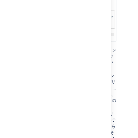
未処理の作業を評価する：
現在のスプリン
ト（スプリント10 ）の開始時に、
エピッ
クには 12ストーリーポイントが残ってい
ます。
ベロシティを計算する:
最後の 3 スプリン
ト (スプリント 8 、スプリント 9 、スプリ
ント 10) で 7 ストーリーポイントが完了し
ました。これを平均して四捨五入すると、
スプリント当たり 2 ストーリーポイント
の
ベロシティになります。
残りのスプリントを予測する：
ストーリ
ー当たり 2 ストーリーポイントのベロシテ
ィでエピックの作業を完了するには、
さら
に6スプリント
が必要です。すなわち、そ