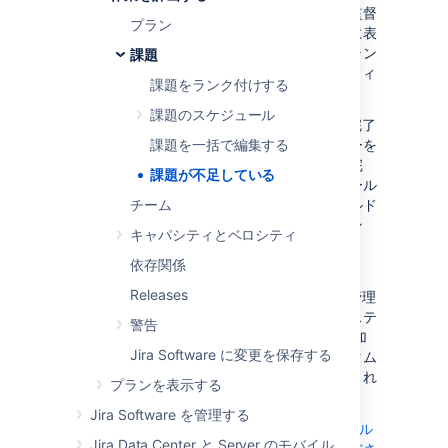
大規模で長期にわたるプロジェクトの進捗を監督
プラン
する場合は、完了した課題を追跡してプランに表
示しておくと便利です。完了済みの課題がプラン
課題
にない場合は、
Jira
ワークフローの解決状況フィ
課題をランク付けする
ールドを確認してください。
課題のスケジュール
Jira
では、解決状況フィールドを使用して、完了
済みの課題を定義します。既定のワークフローを
課題を一括で編集する
使用している場合、課題が「進行中」から「完
課題が不足している
了」ステータスに移行すると、解決状況フィール
ドが自動的に設定されます。これは、フィールド
チーム
を設定するように構成された「完了」へのイン
キャパシティとベロシティ
トランジションの事後操作によるものです。
依存関係
カスタム ワークフローを使用している場合は、
Releases
これを手動で設定する必要があります。
Jira
管理
者は、「完了」課題の通知に使用されているステ
警告
ータスのイン トランジションに事後操作を追加
Jira Software に変更を保存する
できます。この事後操作がない場合は、カスタム
ワークフローで完了した課題はプランに表示され
プランを表示する
ません
。
Jira Software を管理する
Jira Software ワークフローで [解像度] フィール
Jira Data Center と Server のモバイル