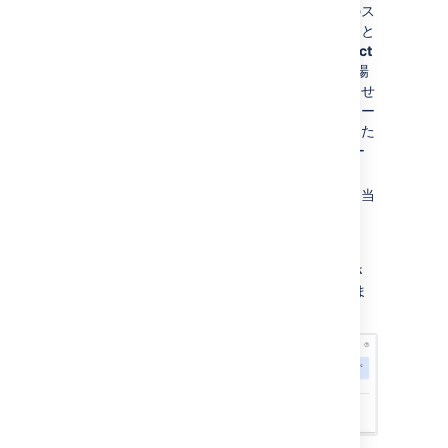
ェクトを作成した場合、それらは既定のス
キームに自動的には追加されません。たと
えば、
[改善]
を
[Basic Software Project
(基本ソフトウェア開発)]
から作成した場
合、既定の課題スキームには表示されませ
ん。また、この課題タイプを既定のスキー
ムに手動で追加することもできません。た
だし、他の使用可能な課題タイプ スキー
ムに手動で割り当てることはできます。
既定のスキームから課題タイプを再割り当
てすることはできません。
既定のスキームは削除できません。
「Design」というカスタム課題タイプが追加さ
れた既定の課題タイプ スキームを以下に示しま
す。