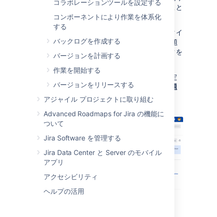
コラボレーションツールを設定する
当ても行えます。プロジェクトに関連付けること
ができる課題タイプ スキームは 1 つのみです。
コンポーネントにより作業を体系化
する
プロジェクト管理者は、プロジェクトに課題タイ
バックログを作成する
プ スキームを割り当てて、チームが特定の課題
タイプを使用してプロジェクト内の作業タスクを
バージョンを計画する
分類できるようにすることができます。
作業を開始する
Jira プロジェクトで課題タイプ スキームを設定
バージョンをリリースする
するには、[
管理
] > [
課題
] に移動します。[
課題
タイプ
] で [
課題タイプ スキーム
] を選択しま
アジャイル プロジェクトに取り組む
す。
Advanced Roadmaps for Jira の機能に
ついて
Jira Software を管理する
Jira Data Center と Server のモバイル
アプリ
アクセシビリティ
ヘルプの活用
課題タイプ スキームとは