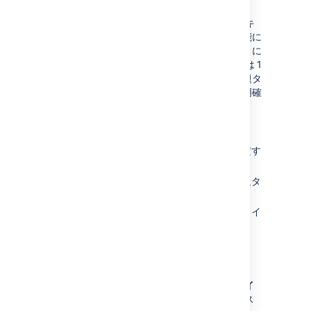
課題タイプ スキームとは、プロジェクトにスキ
ームを割り当てた後にプロジェクトで利用可能に
なる課題タイプのグループです。プロジェクトに
割り当てることができる課題タイプ スキームは 1
つのみです。これにより、チームは、どの課題タ
イプをどのタスクに使用すべきかについて、明確
なガイダンスを得ることができます。
課題タイプ スキームでは次のことが可能です。
プロジェクトに特定の課題タイプを設定す
る
新しい課題を作成するための既定の課題タ
イプを設定する
課題を作成するときに、選択する課題タイ
プの既定の順序を設定する
既定の課題タイプ スキーム
すべての Jira インスタンスには
既定の課題タイ
プ スキーム
があります。
プロジェクトが他のス