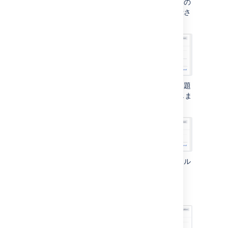
らのタイプが含まれていない場合、課題の
リストと、処理方法に関する提案が表示さ
れます。
[次へ]
を選択します。
スキームの課題タイプに、一致しない課題
タイプをマップします。
[次へ]
を選択しま
す。
必要に応じて、元の値を保持するフィール
ドを選択します。
[次へ]
を選択します。
これが必要な理由
課題タイプ スキームに関連付けるプロ
ジェクトは、特定の
画面スキーム
、つ
まり、特定の操作 (作成、編集、表示)