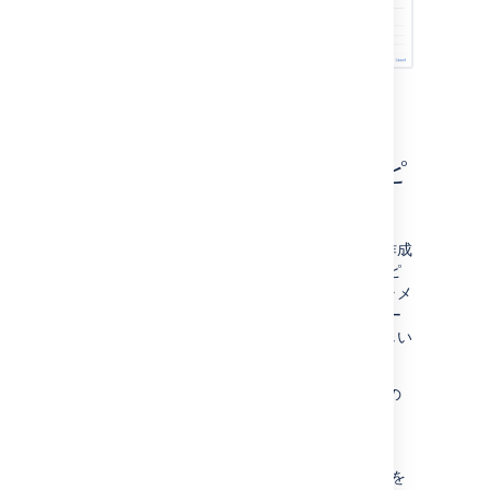
の間に課題タイプによって使用される
フィールドのグループに関連付けられ
ている可能性があります。
つまり、課題タイプのフィールドと、
変更の要約を確認し、
[完了]
を選択しま
特定のプロジェクトの値は、別のプロ
す。
ジェクトの同じ課題タイプ スキームに
よって使用されるフィールドおよび値
と一致しない可能性があります。
課題タイプ スキームのコピ
エラーを回避するために、
一致するタ
ー
イプ
の課題に対する元のフィールド値
を保持するように選択できます。
必要なパラメーターを含む新しいスキームを作成
するときに、既存の課題タイプ スキームをコピ
ーします。コピー中に、新しいスキーマのパラメ
ーターを更新できます。元の課題タイプ スキー
ムに関連付けられているプロジェクトは、新しい
課題タイプスキームに関連付けられません。
課題タイプ スキームをコピーするには、以下の
ようにします。
[管理]
>
[課題]
の順に移動します。
[課題タイプ]
で
[課題タイプ スキーム]
を