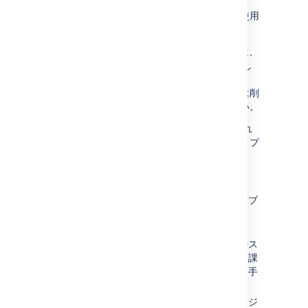
キームに関連付けられていない限り、これによ
り、インスタンスのすべてのプロジェクトで使用
可能な課題タイプがグループ化されます。
同時に、Jira で作成できる各プロジェクトには、
それ独自の課題タイプ スキームがあります。し
かし、プロジェクトの課題タイプ スキームは、
編集、他のプロジェクトへの関連付け、または削
除できるテンプレートであると考えてください。
プロジェクトの課題タイプ スキームを削除すれ
ば、
プロジェクトの
既定スキーム
から課題タイプ
を使用できます。
既定のスキームには以下の特徴があります。
初期設定で、エピック、ストーリー、サブ
タスクという課題タイプが含まれていま
す。
新しい課題タイプを作成すると、既定のス
キームに自動的に追加されます
。新しい課
題タイプは、使用可能な別のスキームに手
動で再割り当てできます。
独自の課題タイプを使用する新しいプロジ