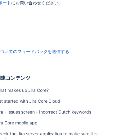
項
ポート
にお問い合わせください。
目
Jira
ア
プ
リ
ケ
ー
についてのフィードバックを送信する
シ
ョ
ン
の
関連コンテンツ
概
要
hat makes up Jira Core?
Jira
t started with Jira Core Cloud
ア
プ
ra - Issues screen - Incorrect Dutch keywords
リ
ra Core mobile app
ケ
ー
eck the Jira server application to make sure it is
シ