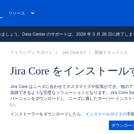
リソース
進みましょう。Data Center のサポートは、2029 年 3 月 28 日に終了し
アトラシアン サポート
Jira Core 9.1
関連ドキュメント
Jira Core をインストー
Jira Core
はニーズに合わせてカスタマイズや拡張ができ、他のアプ
追跡できるような完璧なソリューションとなります。
Jira Core
S
バージョンをダウンロードし、
ニーズに適したサーバー インスト
い。
インストーラーをダウンロードしたら、
インストールガイドの
手
ダウンロー