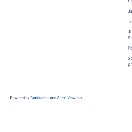
r
Ji
Tr
J
S
Fi
S
pr
Powered by
Confluence
and
Scroll Viewport
.