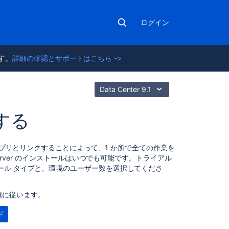
ログイン
ます。
詳細の確認とサポートはこちら ->
Data Center 9.1
ルする
こ
リとリンクすることによって、1 か所で全ての作業を
の
erver のインストールはいつでも可能です。トライアル
セ
ール タイプと、環境のユーザー数を選択してくださ
ク
シ
順に従います。
ョ
ン
ド
の