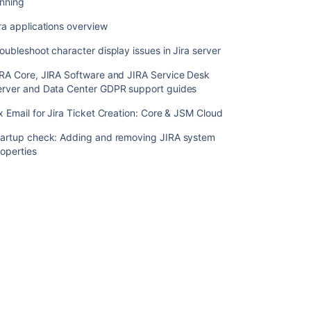
unning
ョ
ン
ra applications overview
を
Advanced
oubleshoot character display issues in Jira server
Roadmaps
IRA Core, JIRA Software and JIRA Service Desk
for
erver and Data Center GDPR support guides
Jira
と
x Email for Jira Ticket Creation: Core & JSM Cloud
と
も
tartup check: Adding and removing JIRA system
に
operties
使
用
す
る
Jira
を
Confluence
と
一
緒
に